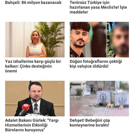
Bahçeli: 86 milyon kazanacak
Terörsüz Türkiye için
hazırlanan yasa Meclis'te! İşte
maddeler
Yaz ishallerine karşı güçlü bir
Düğün fotoğraflarını çektiği
kalkan: Çinko desteğinin
kişi vahşice öldürdü!
önemi
Adalet Bakanı Gürlek: "Yargı
Dehşet! Bebeğini çöp
Hizmetlerinin Etkinliği
konteynerine bıraktı!
Bürolarını kuruyoruz"