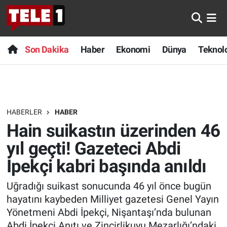
Anında Manşet
Son Dakika
Nöbetçi Eczaneler
Son Dakika
Haber
Ekonomi
Dünya
Teknolo
Başka Sohbetler
Haber
Hava Durumu
Belgesel
Ekonomi
Namaz Vakitleri
HABERLER
HABER
Bilim turu
Dünya
Trafik Durumu
Hain suikastın üzerinden 46
Bilim ve Teknoloji Evreni
Teknoloji
Süper Lig Puan Durumu ve Fikstür
yıl geçti! Gazeteci Abdi
İpekçi kabri başında anıldı
Doğa Konuşuyor
Sağlık
Tüm Manşetler
Uğradığı suikast sonucunda 46 yıl önce bugün
Dünya
Spor
Son Dakika Haberleri
hayatını kaybeden Milliyet gazetesi Genel Yayın
Yönetmeni Abdi İpekçi, Nişantaşı’nda bulunan
Ege Saati
Yayın Akışı
Haber Arşivi
Abdi İpekçi Anıtı ve Zincirlikuyu Mezarlığı’ndaki