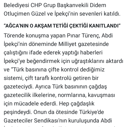
Nedir
Belediyesi CHP Grup Başkanvekili Didem
Otluçimen Güzel ve İpekçi’nin sevenleri katıldı.
Popüler
“AĞCA’NIN O AKŞAM TETİĞİ ÇEKTİĞİ KANITLANDI”
Programlar
Törende konuşma yapan Pınar Türenç, Abdi
İpekçi’nin döneminde Milliyet gazetesinde
Sağlık
çalıştığını ifade ederek yaptığı haberleri
Spor
İpekçi’ye beğendirmek için uğraştıklarını aktardı
ve “Türk basınına çifte kontrol dediğimiz
Teknoloji
sistemi, çift taraflı kontrolü getiren bir
gazeteciydi. Ayrıca Türk basınının çağdaş
Türkiye'nin Geleceği
gazetecilik ilkelerine, normlarına, kavuşması
için mücadele ederdi. Hep çağdaşlık
Türkiye'nin Gündemi
peşindeydi. Onun da ötesinde Türkiye'de
Yerel Gündem
Gazeteciler Sendikası'nın kuruluşunda Abdi