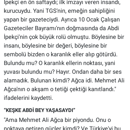
İpekçi en ön saftaydı; ilk imzayı veren insandı,
Yerel Yaşam
kurucuydu. Yani TGS'nin, emeğin sahipliğini
yapan bir gazeteciydi. Ayrıca 10 Ocak Çalışan
Canlı Yayın
Gazeteciler Bayramı'nın doğmasında da Abdi
İpekçi'nin çok büyük rolü olmuştu. Böylesine bir
insanı, böylesine bir değeri, böylesine bir
sembolü bizden o karanlık eller alıp götürdü.
Bulundu mu? O karanlık ellerin noktası, yani
yuvası bulundu mu? Hayır. Ondan daha bir ses
alamadık. Bulunan kimdi? Ağca idi. Mehmet Ali
Ağca'nın o akşam o tetiği çektiği kanıtlandı."
ifadelerini kaydetti.
“KEŞKE ABDİ BEY YAŞASAYDI”
"Ama Mehmet Ali Ağca bir piyondu. Onu o
noktaya getiren güçler kimdi? Ve Türkiye'yi bu