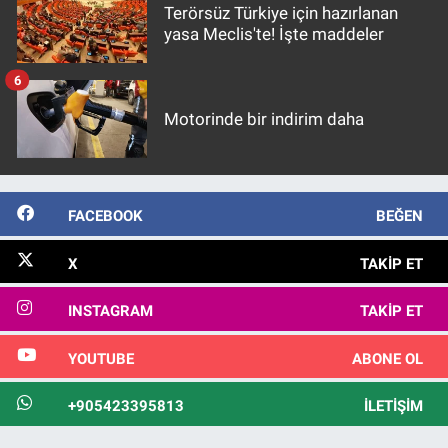
Terörsüz Türkiye için hazırlanan
yasa Meclis'te! İşte maddeler
6
Motorinde bir indirim daha
FACEBOOK
BEĞEN
X
TAKIP ET
INSTAGRAM
TAKIP ET
YOUTUBE
ABONE OL
+905423395813
İLETIŞIM