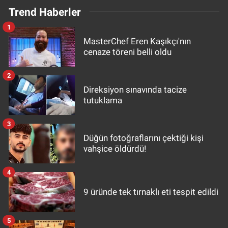
Trend Haberler
1
MasterChef Eren Kaşıkçı'nın
cenaze töreni belli oldu
2
Direksiyon sınavında tacize
tutuklama
3
Düğün fotoğraflarını çektiği kişi
vahşice öldürdü!
4
9 üründe tek tırnaklı eti tespit edildi
5