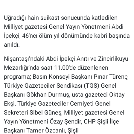
Gündem Özel
Uğradığı hain suikast sonucunda katledilen
Milliyet gazetesi Genel Yayın Yönetmeni Abdi
Günün görüntüsü
İpekçi, 46'ncı ölüm yıl dönümünde kabri başında
anıldı.
Haber
Nişantaşı’ndaki Abdi İpekçi Anıtı ve Zincirlikuyu
İlan
Mezarlığı’nda saat 11.00'de düzenlenen
Kimdir
programa; Basın Konseyi Başkanı Pınar Türenç,
Türkiye Gazeteciler Sendikası (TGS) Genel
Koronavirüs
Başkanı Gökhan Durmuş, usta gazeteci Oktay
Ekşi, Türkiye Gazeteciler Cemiyeti Genel
Kültür Sanat
Sekreteri Sibel Güneş, Milliyet gazetesi Genel
Ne demişti
Yayın Yönetmeni Özay Şendir, CHP Şişli İlçe
Başkanı Tamer Özcanlı, Şişli