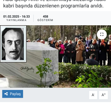
kabri başında düzenlenen programlarla anıldı.
Ege'den Esintiler
İletişim
01.02.2025 - 16:33
458
YAYINLANMA
GÖSTERIM
Eğitim
Eğlence
Ekonomi
Forum
Gerçeğin İzinde
Gün Başlıyor
Paylaş
-
+
A
A
Gün Bitiyor
Gün Ortası