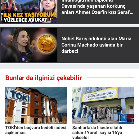
Davası'nda yaşanan korkunç
anları Ahmet Özer'in kızı Seraf
Özer anlattı!
Nobel Barış ödülünü alan Maria
Corina Machado aslında bir
darbeci
Bunlar da ilginizi çekebilir
TOKİ'den başvuru bedeli iadesi
Şanlıurfa'da lisede silahlı
açıklaması
saldırı! Yaralı sayısı 16'ya
yükseldi