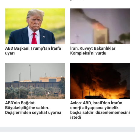
ABD Başkanı Trump'tan İran'a
İran, Kuveyt Bakanlıklar
uyarı
Kompleksi'ni vurdu
ABD'nin Bağdat
Axios: ABD, İsrail'den İran'ın
Büyükelçiliği'ne saldırı:
enerji altyapısına yönelik
Dışişleri'nden seyahat uyarısı
başka saldırı düzenlememesini
istedi