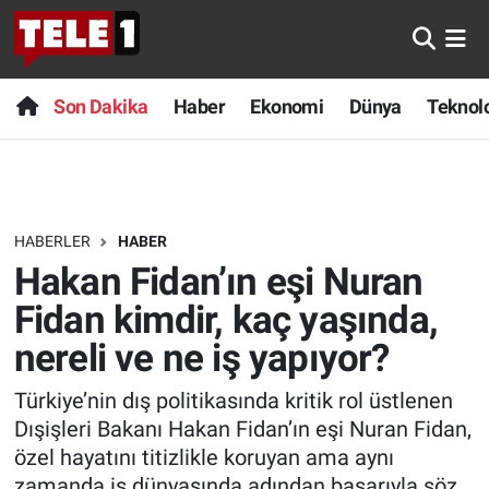
Anında Manşet
Son Dakika
Nöbetçi Eczaneler
Son Dakika
Haber
Ekonomi
Dünya
Teknolo
Başka Sohbetler
Haber
Hava Durumu
Belgesel
Ekonomi
Namaz Vakitleri
HABERLER
HABER
Bilim turu
Dünya
Trafik Durumu
Hakan Fidan’ın eşi Nuran
Bilim ve Teknoloji Evreni
Teknoloji
Süper Lig Puan Durumu ve Fikstür
Fidan kimdir, kaç yaşında,
nereli ve ne iş yapıyor?
Doğa Konuşuyor
Sağlık
Tüm Manşetler
Türkiye’nin dış politikasında kritik rol üstlenen
Dünya
Spor
Son Dakika Haberleri
Dışişleri Bakanı Hakan Fidan’ın eşi Nuran Fidan,
özel hayatını titizlikle koruyan ama aynı
Ege Saati
Yayın Akışı
Haber Arşivi
zamanda iş dünyasında adından başarıyla söz