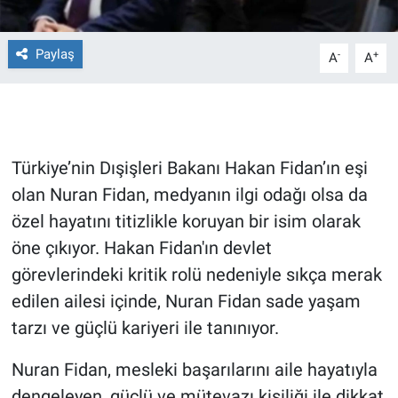
Gündem Özel
Paylaş
-
+
A
A
Günün görüntüsü
Haber
Türkiye’nin Dışişleri Bakanı Hakan Fidan’ın eşi
İlan
olan Nuran Fidan, medyanın ilgi odağı olsa da
özel hayatını titizlikle koruyan bir isim olarak
Kimdir
öne çıkıyor. Hakan Fidan'ın devlet
Koronavirüs
görevlerindeki kritik rolü nedeniyle sıkça merak
edilen ailesi içinde, Nuran Fidan sade yaşam
Kültür Sanat
tarzı ve güçlü kariyeri ile tanınıyor.
Ne demişti
Nuran Fidan, mesleki başarılarını aile hayatıyla
dengeleyen, güçlü ve mütevazı kişiliği ile dikkat