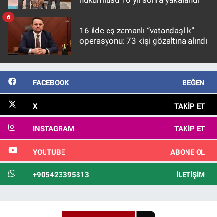
6
16 ilde eş zamanlı “vatandaşlık”
operasyonu: 73 kişi gözaltına alındı
FACEBOOK
BEĞEN
X
TAKIP ET
INSTAGRAM
TAKIP ET
YOUTUBE
ABONE OL
+905423395813
İLETIŞIM