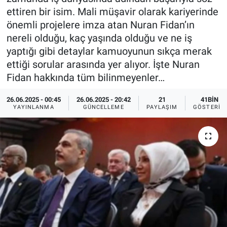
ettiren bir isim. Mali müşavir olarak kariyerinde
Ege'den Esintiler
İletişim
önemli projelere imza atan Nuran Fidan’ın
nereli olduğu, kaç yaşında olduğu ve ne iş
Eğitim
yaptığı gibi detaylar kamuoyunun sıkça merak
ettiği sorular arasında yer alıyor. İşte Nuran
Eğlence
Fidan hakkında tüm bilinmeyenler…
Ekonomi
26.06.2025 - 00:45
26.06.2025 - 20:42
21
41BIN
YAYINLANMA
GÜNCELLEME
PAYLAŞIM
GÖSTERIM
Forum
Gerçeğin İzinde
Gün Başlıyor
Gün Bitiyor
Gün Ortası