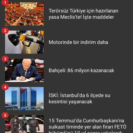
1
Terörsüz Türkiye için hazırlanan
yasa Meclis'te! İşte maddeler
2
Motorinde bir indirim daha
3
Bahçeli: 86 milyon kazanacak
4
İSKİ: İstanbul'da 6 ilçede su
kesintisi yaşanacak
5
15 Temmuz'da Cumhurbaşkanı'na
suikast timinde yer alan firari FETÖ
hükümlüsü 10 yıl sonra yakalandı