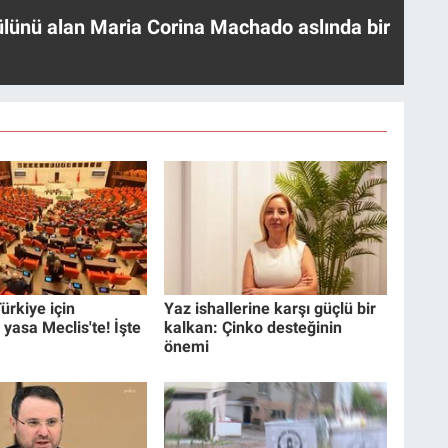
ülünü alan Maria Corina Machado aslında bir
ürkiye için
Yaz ishallerine karşı güçlü bir
 yasa Meclis'te! İşte
kalkan: Çinko desteğinin
önemi