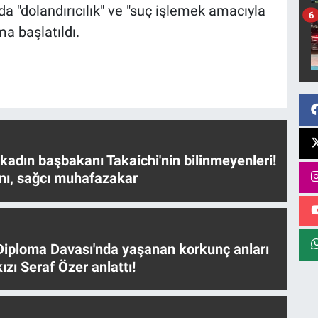
nda "dolandırıcılık" ve "suç işlemek amacıyla
6
a başlatıldı.
 kadın başbakanı Takaichi'nin bilinmeyenleri!
nı, sağcı muhafazakar
iploma Davası'nda yaşanan korkunç anları
ızı Seraf Özer anlattı!