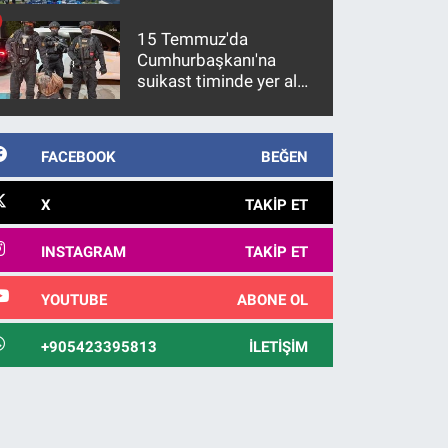
15 Temmuz'da
Cumhurbaşkanı'na
suikast timinde yer alan
firari FETÖ hükümlüsü
10 yıl sonra yakalandı
FACEBOOK
BEĞEN
X
TAKIP ET
INSTAGRAM
TAKIP ET
YOUTUBE
ABONE OL
+905423395813
İLETIŞIM