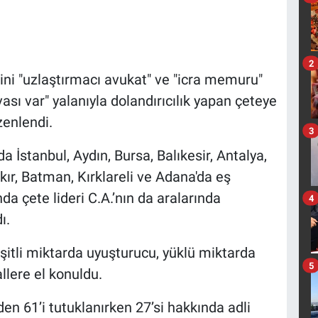
2
erini "uzlaştırmacı avukat" ve "icra memuru"
ası var" yalanıyla dolandırıcılık yapan çeteye
zenlendi.
3
İstanbul, Aydın, Bursa, Balıkesir, Antalya,
kır, Batman, Kırklareli ve Adana'da eş
a çete lideri C.A.’nın da aralarında
4
ı.
şitli miktarda uyuşturucu, yüklü miktarda
5
allere el konuldu.
en 61’i tutuklanırken 27’si hakkında adli