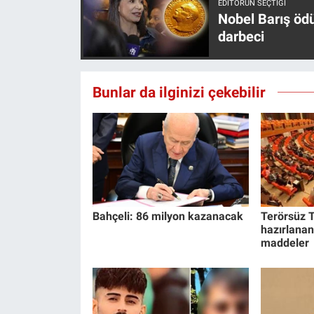
EDITÖRÜN SEÇTIĞI
Yerel Yaşam
Nobel Barış öd
darbeci
Canlı Yayın
Bunlar da ilginizi çekebilir
Bahçeli: 86 milyon kazanacak
Terörsüz T
hazırlanan
maddeler