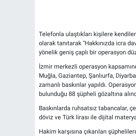
Gündem Özel
Günün görüntüsü
Telefonla ulaştıkları kişilere kendil
olarak tanıtarak "Hakkınızda icra dav
Haber
yönelik geniş çaplı bir operasyon dü
İlan
İzmir merkezli operasyon kapsamında 
Muğla, Gaziantep, Şanlıurfa, Diyarba
Kimdir
zamanlı baskınlar yapıldı. Operasyond
Koronavirüs
bulunduğu 88 şüpheli gözaltına alınd
Kültür Sanat
Baskınlarda ruhsatsız tabancalar, çe
döviz ve Türk lirası ile dijital matery
Ne demişti
Hakim karşısına çıkarılan şüphelilerd