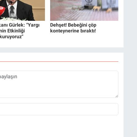
anı Gürlek: "Yargı
Dehşet! Bebeğini çöp
in Etkinliği
konteynerine bıraktı!
 kuruyoruz"