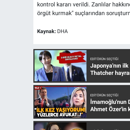
Nedir
kontrol kararı verildi. Zanlılar hakkı
örgüt kurmak" suçlarından soruşturm
Popüler
Kaynak:
DHA
Programlar
Sağlık
EDITÖRÜN SEÇTIĞI
Spor
Japonya'nın ilk
Thatcher hayra
Teknoloji
Türkiye'nin Geleceği
EDITÖRÜN SEÇTIĞI
İmamoğlu'nun D
Türkiye'nin Gündemi
Ahmet Özer'in k
Yerel Gündem