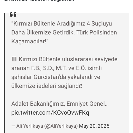
Yerel Yaşam
Canlı Yayın
“Kırmızı Bültenle Aradığımız 4 Suçluyu
Daha Ülkemize Getirdik. Türk Polisinden
Kaçamadılar!”
🟥 Kırmızı Bültenle uluslararası seviyede
aranan F.B., S.D., M.T. ve E.Ö. isimli
şahıslar Gürcistan’da yakalandı ve
ülkemize iadeleri sağlandı❗️
Adalet Bakanlığımız, Emniyet Genel…
pic.twitter.com/KCvoQvwFKq
— Ali Yerlikaya (@AliYerlikaya)
May 20, 2025