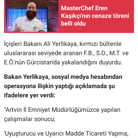
MasterChef Eren
Gündem Özel
Kaşıkçı'nın cenaze töreni
belli oldu
Günün görüntüsü
İçişleri Bakanı Ali Yerlikaya, kırmızı bültenle
Haber
uluslararası seviyede aranan F.B., S.D., M.T. ve
İlan
E.Ö.'nün Gürcistan'da yakalandığını duyurdu.
Bakan Yerlikaya, sosyal medya hesabından
Kimdir
operasyona ilişkin yaptığı açıklamada şu
Koronavirüs
ifadelere yer verdi:
Kültür Sanat
"Artvin İl Emniyet Müdürlüğümüzce yapılan
çalışmalar sonucu;
Ne demişti
'Uyuşturucu ve Uyarıcı Madde Ticareti Yapma,