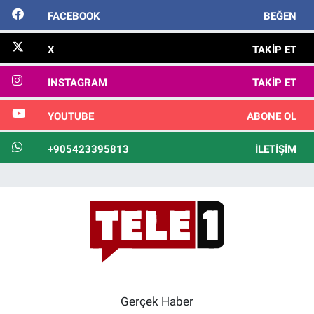
FACEBOOK
BEĞEN
X
TAKIP ET
INSTAGRAM
TAKIP ET
YOUTUBE
ABONE OL
+905423395813
İLETIŞIM
Gerçek Haber