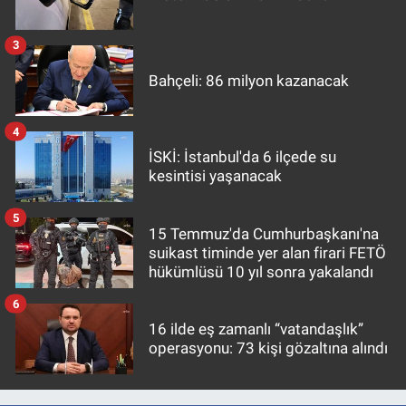
3
Bahçeli: 86 milyon kazanacak
4
İSKİ: İstanbul'da 6 ilçede su
kesintisi yaşanacak
5
15 Temmuz'da Cumhurbaşkanı'na
suikast timinde yer alan firari FETÖ
hükümlüsü 10 yıl sonra yakalandı
6
16 ilde eş zamanlı “vatandaşlık”
operasyonu: 73 kişi gözaltına alındı