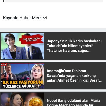
Kaynak:
Haber Merkezi
Japonya'nın ilk kadın başbakanı
Takaichi'nin bilinmeyenleri!
Thatcher hayranı, sağcı
muhafazakar
İmamoğlu'nun Diploma
Davası'nda yaşanan korkunç
anları Ahmet Özer'in kızı Seraf
Özer anlattı!
Nobel Barış ödülünü alan Maria
Corina Machado aslında bir