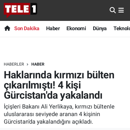
Anında Manşet
Son Dakika
Nöbetçi Eczaneler
Son Dakika
Haber
Ekonomi
Dünya
Teknolo
Başka Sohbetler
Haber
Hava Durumu
Belgesel
Ekonomi
Namaz Vakitleri
HABERLER
HABER
Bilim turu
Dünya
Trafik Durumu
Haklarında kırmızı bülten
Bilim ve Teknoloji Evreni
Teknoloji
Süper Lig Puan Durumu ve Fikstür
çıkarılmıştı! 4 kişi
Gürcistan'da yakalandı
Doğa Konuşuyor
Sağlık
Tüm Manşetler
İçişleri Bakanı Ali Yerlikaya, kırmızı bültenle
Dünya
Spor
Son Dakika Haberleri
uluslararası seviyede aranan 4 kişinin
Gürcistan'da yakalandığını açıkladı.
Ege Saati
Yayın Akışı
Haber Arşivi