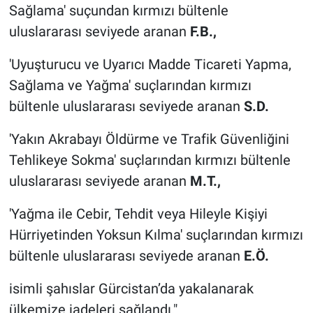
Nedir
Sağlama' suçundan kırmızı bültenle
uluslararası seviyede aranan
F.B.,
Popüler
'Uyuşturucu ve Uyarıcı Madde Ticareti Yapma,
Programlar
Sağlama ve Yağma' suçlarından kırmızı
bültenle uluslararası seviyede aranan
S.D.
Sağlık
'Yakın Akrabayı Öldürme ve Trafik Güvenliğini
Spor
Tehlikeye Sokma' suçlarından kırmızı bültenle
uluslararası seviyede aranan
M.T.,
Teknoloji
'Yağma ile Cebir, Tehdit veya Hileyle Kişiyi
Türkiye'nin Geleceği
Hürriyetinden Yoksun Kılma' suçlarından kırmızı
Türkiye'nin Gündemi
bültenle uluslararası seviyede aranan
E.Ö.
isimli şahıslar Gürcistan’da yakalanarak
Yerel Gündem
ülkemize iadeleri sağlandı."