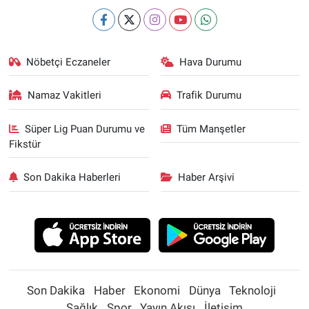
Nöbetçi Eczaneler
Hava Durumu
Namaz Vakitleri
Trafik Durumu
Süper Lig Puan Durumu ve
Tüm Manşetler
Fikstür
Son Dakika Haberleri
Haber Arşivi
Son Dakika
Haber
Ekonomi
Dünya
Teknoloji
Sağlık
Spor
Yayın Akışı
İletişim