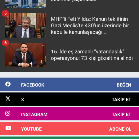
5
MHP’li Feti Yıldız: Kanun teklifinin
Gazi Meclis'te 430’un üzerinde bir
kabulle kanunlaşacağı
görülmektedir
6
16 ilde eş zamanlı “vatandaşlık”
operasyonu: 73 kişi gözaltına alındı
FACEBOOK
BEĞEN
X
TAKIP ET
INSTAGRAM
TAKIP ET
YOUTUBE
ABONE OL