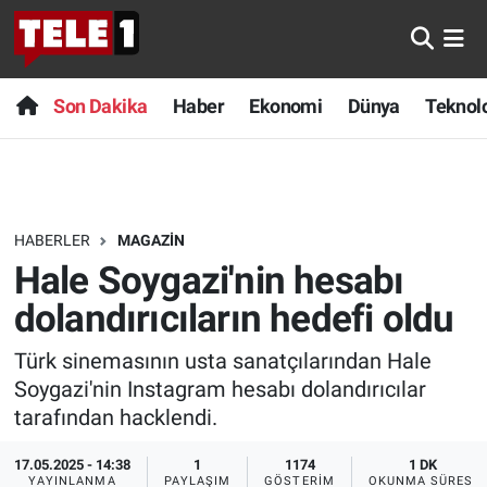
Anında Manşet
Son Dakika
Nöbetçi Eczaneler
Son Dakika
Haber
Ekonomi
Dünya
Teknolo
Başka Sohbetler
Haber
Hava Durumu
Belgesel
Ekonomi
Namaz Vakitleri
HABERLER
MAGAZIN
Bilim turu
Dünya
Trafik Durumu
Hale Soygazi'nin hesabı
Bilim ve Teknoloji Evreni
Teknoloji
Süper Lig Puan Durumu ve Fikstür
dolandırıcıların hedefi oldu
Türk sinemasının usta sanatçılarından Hale
Doğa Konuşuyor
Sağlık
Tüm Manşetler
Soygazi'nin Instagram hesabı dolandırıcılar
Dünya
Spor
Son Dakika Haberleri
tarafından hacklendi.
17.05.2025 - 14:38
1
1174
1 DK
Ege Saati
Yayın Akışı
Haber Arşivi
YAYINLANMA
PAYLAŞIM
GÖSTERIM
OKUNMA SÜRESI