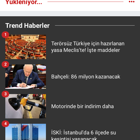
Yükleniyor...
Trend Haberler
1
Terörsüz Türkiye için hazırlanan
yasa Meclis'te! İşte maddeler
2
Bahçeli: 86 milyon kazanacak
3
Motorinde bir indirim daha
4
İSKİ: İstanbul'da 6 ilçede su
kesintisi yaşanacak