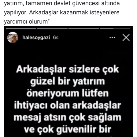
Nedir
yatırım, tamamen devlet güvencesi altında
yapılıyor. Arkadaşlar kazanmak isteyenlere
Popüler
yardımcı olurum"
Programlar
Sağlık
Spor
Teknoloji
Türkiye'nin Geleceği
Türkiye'nin Gündemi
Yerel Gündem