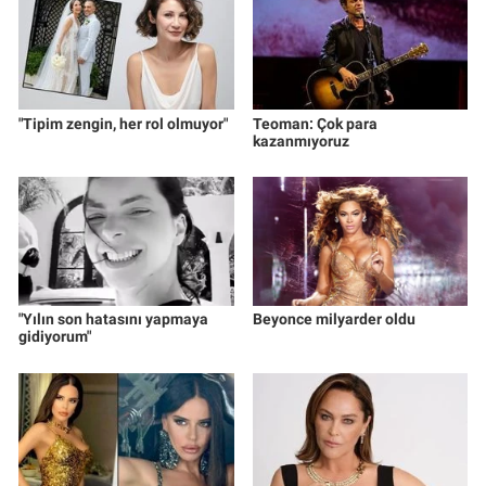
"Tipim zengin, her rol olmuyor"
Teoman: Çok para
kazanmıyoruz
"Yılın son hatasını yapmaya
Beyonce milyarder oldu
gidiyorum"