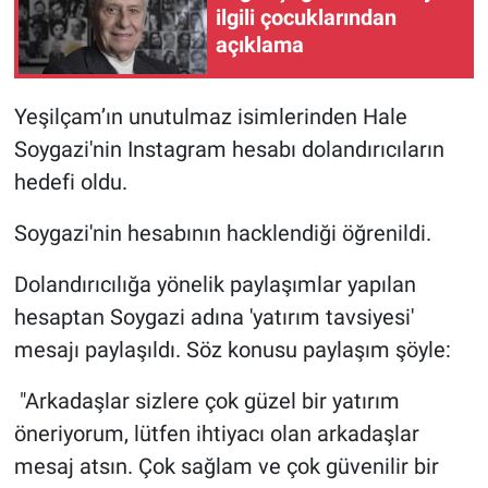
ilgili çocuklarından
açıklama
Gündem Özel
Günün görüntüsü
Yeşilçam’ın unutulmaz isimlerinden Hale
Soygazi'nin Instagram hesabı dolandırıcıların
Haber
hedefi oldu.
İlan
Soygazi'nin hesabının hacklendiği öğrenildi.
Kimdir
Dolandırıcılığa yönelik paylaşımlar yapılan
hesaptan Soygazi adına 'yatırım tavsiyesi'
Koronavirüs
mesajı paylaşıldı. Söz konusu paylaşım şöyle:
Kültür Sanat
"Arkadaşlar sizlere çok güzel bir yatırım
öneriyorum, lütfen ihtiyacı olan arkadaşlar
Ne demişti
mesaj atsın. Çok sağlam ve çok güvenilir bir