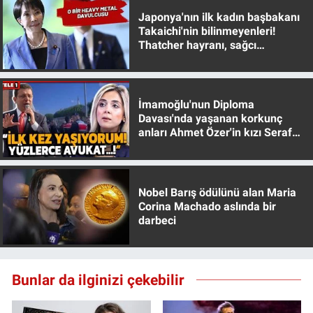
Japonya'nın ilk kadın başbakanı
Takaichi'nin bilinmeyenleri!
Thatcher hayranı, sağcı
muhafazakar
İmamoğlu'nun Diploma
Davası'nda yaşanan korkunç
anları Ahmet Özer'in kızı Seraf
Özer anlattı!
Nobel Barış ödülünü alan Maria
Corina Machado aslında bir
darbeci
Bunlar da ilginizi çekebilir