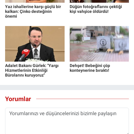
Yaz ishallerine karşı güçlü bir
Düğün fotoğraflarını çektiği
kalkan: Çinko desteğinin
kişi vahşice öldürdü!
önemi
Adalet Bakanı Gürlek: "Yargı
Dehşet! Bebeğini çöp
Hizmetlerinin Etkinliği
konteynerine bıraktı!
Bürolarını kuruyoruz"
Yorumlar