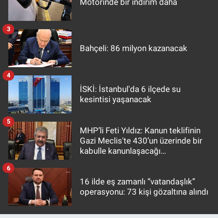
Motorinde bir indirim daha
3
Bahçeli: 86 milyon kazanacak
4
İSKİ: İstanbul'da 6 ilçede su
kesintisi yaşanacak
5
MHP’li Feti Yıldız: Kanun teklifinin
Gazi Meclis'te 430’un üzerinde bir
kabulle kanunlaşacağı
görülmektedir
6
16 ilde eş zamanlı “vatandaşlık”
operasyonu: 73 kişi gözaltına alındı