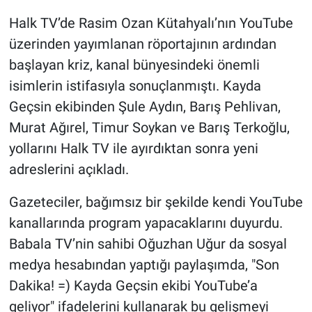
Halk TV’de Rasim Ozan Kütahyalı’nın YouTube
Gündem Özel
üzerinden yayımlanan röportajının ardından
başlayan kriz, kanal bünyesindeki önemli
Günün görüntüsü
isimlerin istifasıyla sonuçlanmıştı. Kayda
Haber
Geçsin ekibinden Şule Aydın, Barış Pehlivan,
Murat Ağırel, Timur Soykan ve Barış Terkoğlu,
İlan
yollarını Halk TV ile ayırdıktan sonra yeni
adreslerini açıkladı.
Kimdir
Gazeteciler, bağımsız bir şekilde kendi YouTube
Koronavirüs
kanallarında program yapacaklarını duyurdu.
Babala TV’nin sahibi Oğuzhan Uğur da sosyal
Kültür Sanat
medya hesabından yaptığı paylaşımda, "Son
Ne demişti
Dakika! =) Kayda Geçsin ekibi YouTube’a
geliyor" ifadelerini kullanarak bu gelişmeyi