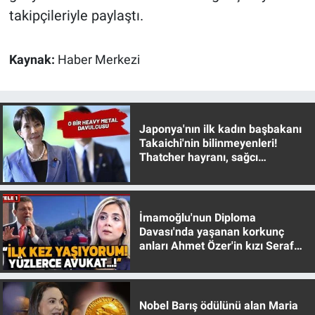
Nedir
takipçileriyle paylaştı.
Popüler
Kaynak:
Haber Merkezi
Programlar
Sağlık
Japonya'nın ilk kadın başbakanı
Takaichi'nin bilinmeyenleri!
Spor
Thatcher hayranı, sağcı
muhafazakar
Teknoloji
İmamoğlu'nun Diploma
Türkiye'nin Geleceği
Davası'nda yaşanan korkunç
anları Ahmet Özer'in kızı Seraf
Türkiye'nin Gündemi
Özer anlattı!
Yerel Gündem
Nobel Barış ödülünü alan Maria