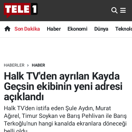
Anında Manşet
Son Dakika
Nöbetçi Eczaneler
Son Dakika
Haber
Ekonomi
Dünya
Teknolo
Başka Sohbetler
Haber
Hava Durumu
Belgesel
Ekonomi
Namaz Vakitleri
HABERLER
HABER
Bilim turu
Dünya
Trafik Durumu
Halk TV'den ayrılan Kayda
Bilim ve Teknoloji Evreni
Teknoloji
Süper Lig Puan Durumu ve Fikstür
Geçsin ekibinin yeni adresi
açıklandı
Doğa Konuşuyor
Sağlık
Tüm Manşetler
Halk TV'den istifa eden Şule Aydın, Murat
Dünya
Spor
Son Dakika Haberleri
Ağırel, Timur Soykan ve Barış Pehlivan ile Barış
Terkoğlu'nun hangi kanalda ekranlara döneceği
Ege Saati
Yayın Akışı
Haber Arşivi
belli oldu.