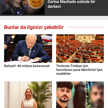
Corina Machado aslında bir
Yerel Yaşam
darbeci
Canlı Yayın
Bunlar da ilginizi çekebilir
Bahçeli: 86 milyon kazanacak
Terörsüz Türkiye için
hazırlanan yasa Meclis'te! İşte
maddeler