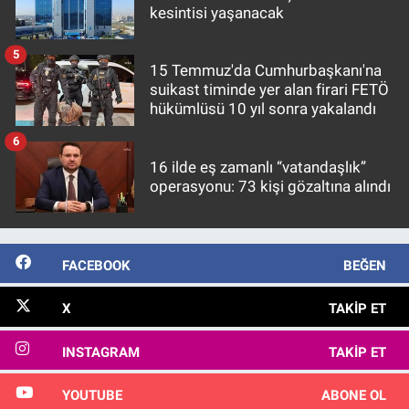
kesintisi yaşanacak
5
15 Temmuz'da Cumhurbaşkanı'na
suikast timinde yer alan firari FETÖ
hükümlüsü 10 yıl sonra yakalandı
6
16 ilde eş zamanlı “vatandaşlık”
operasyonu: 73 kişi gözaltına alındı
FACEBOOK
BEĞEN
X
TAKIP ET
INSTAGRAM
TAKIP ET
YOUTUBE
ABONE OL