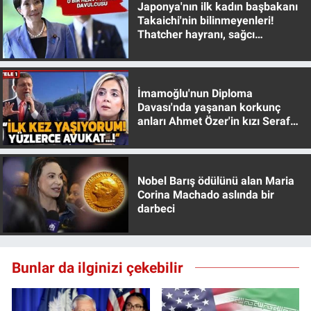
Japonya'nın ilk kadın başbakanı
Takaichi'nin bilinmeyenleri!
Thatcher hayranı, sağcı
muhafazakar
İmamoğlu'nun Diploma
Davası'nda yaşanan korkunç
anları Ahmet Özer'in kızı Seraf
Özer anlattı!
Nobel Barış ödülünü alan Maria
Corina Machado aslında bir
darbeci
Bunlar da ilginizi çekebilir