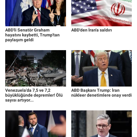
ABD'li Senatör Graham
ABD'den İran'a saldırı
hayatını kaybetti, Trump'tan
paylaşım geldi
Venezuela'da 7,5 ve 7,2
ABD Başkanı Trump: İran
büyüklüğünde depremler! Ölü
nükleer denetimlere onay verdi
sayısı artıyor...