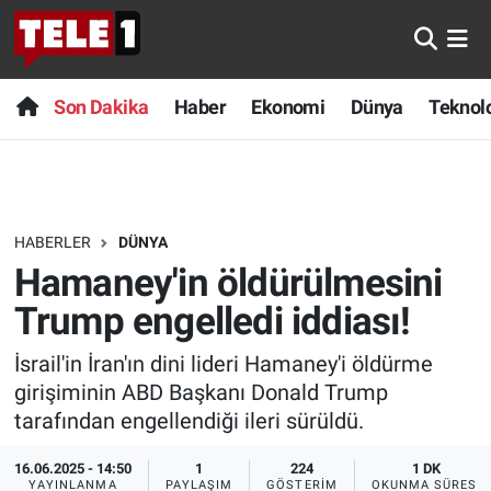
Anında Manşet
Son Dakika
Nöbetçi Eczaneler
Son Dakika
Haber
Ekonomi
Dünya
Teknolo
Başka Sohbetler
Haber
Hava Durumu
Belgesel
Ekonomi
Namaz Vakitleri
HABERLER
DÜNYA
Bilim turu
Dünya
Trafik Durumu
Hamaney'in öldürülmesini
Bilim ve Teknoloji Evreni
Teknoloji
Süper Lig Puan Durumu ve Fikstür
Trump engelledi iddiası!
İsrail'in İran'ın dini lideri Hamaney'i öldürme
Doğa Konuşuyor
Sağlık
Tüm Manşetler
girişiminin ABD Başkanı Donald Trump
Dünya
Spor
Son Dakika Haberleri
tarafından engellendiği ileri sürüldü.
16.06.2025 - 14:50
1
224
1 DK
Ege Saati
Yayın Akışı
Haber Arşivi
YAYINLANMA
PAYLAŞIM
GÖSTERIM
OKUNMA SÜRESI