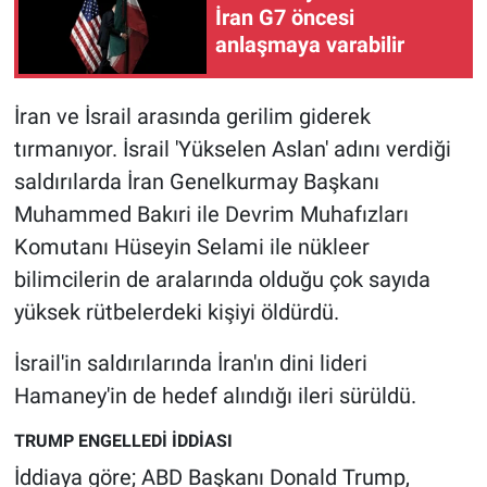
İran G7 öncesi
anlaşmaya varabilir
Gündem Özel
Günün görüntüsü
İran ve İsrail arasında gerilim giderek
tırmanıyor. İsrail 'Yükselen Aslan' adını verdiği
Haber
saldırılarda İran Genelkurmay Başkanı
Muhammed Bakıri ile Devrim Muhafızları
İlan
Komutanı Hüseyin Selami ile nükleer
Kimdir
bilimcilerin de aralarında olduğu çok sayıda
yüksek rütbelerdeki kişiyi öldürdü.
Koronavirüs
İsrail'in saldırılarında İran'ın dini lideri
Kültür Sanat
Hamaney'in de hedef alındığı ileri sürüldü.
Ne demişti
TRUMP ENGELLEDİ İDDİASI
İddiaya göre; ABD Başkanı Donald Trump,