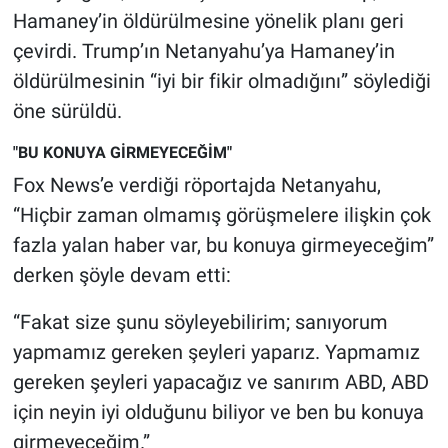
Nedir
Hamaney’in öldürülmesine yönelik planı geri
çevirdi. Trump’ın Netanyahu’ya Hamaney’in
Popüler
öldürülmesinin “iyi bir fikir olmadığını” söylediği
öne sürüldü.
Programlar
"BU KONUYA GİRMEYECEĞİM"
Sağlık
Fox News’e verdiği röportajda Netanyahu,
Spor
“Hiçbir zaman olmamış görüşmelere ilişkin çok
fazla yalan haber var, bu konuya girmeyeceğim”
Teknoloji
derken şöyle devam etti:
Türkiye'nin Geleceği
“Fakat size şunu söyleyebilirim; sanıyorum
yapmamız gereken şeyleri yaparız. Yapmamız
Türkiye'nin Gündemi
gereken şeyleri yapacağız ve sanırım ABD, ABD
için neyin iyi olduğunu biliyor ve ben bu konuya
Yerel Gündem
girmeyeceğim.”