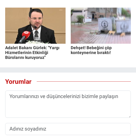
Yerel Yaşam
Canlı Yayın
Adalet Bakanı Gürlek: "Yargı
Dehşet! Bebeğini çöp
Hizmetlerinin Etkinliği
konteynerine bıraktı!
Bürolarını kuruyoruz"
Yorumlar