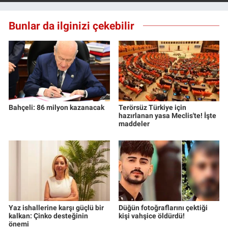
Nedir
Bunlar da ilginizi çekebilir
Popüler
Programlar
Sağlık
Spor
Bahçeli: 86 milyon kazanacak
Terörsüz Türkiye için
hazırlanan yasa Meclis'te! İşte
maddeler
Teknoloji
Türkiye'nin Geleceği
Türkiye'nin Gündemi
Yaz ishallerine karşı güçlü bir
Düğün fotoğraflarını çektiği
Yerel Gündem
kalkan: Çinko desteğinin
kişi vahşice öldürdü!
önemi