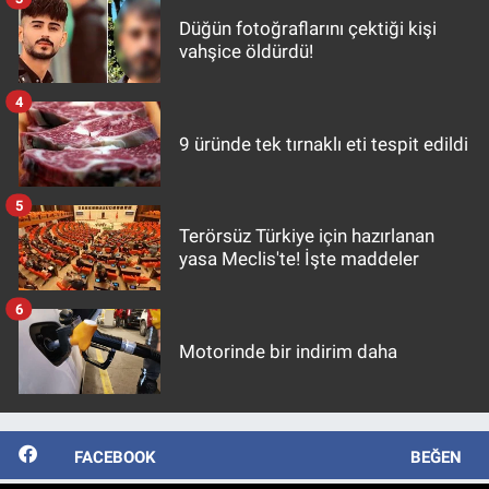
Düğün fotoğraflarını çektiği kişi
vahşice öldürdü!
4
9 üründe tek tırnaklı eti tespit edildi
5
Terörsüz Türkiye için hazırlanan
yasa Meclis'te! İşte maddeler
6
Motorinde bir indirim daha
FACEBOOK
BEĞEN