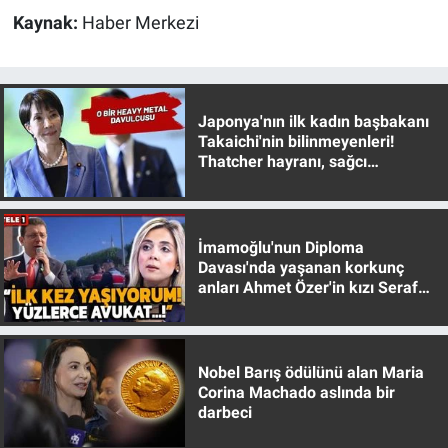
Kaynak:
Haber Merkezi
Gündem Özel
Günün görüntüsü
Japonya'nın ilk kadın başbakanı
Takaichi'nin bilinmeyenleri!
Haber
Thatcher hayranı, sağcı
muhafazakar
İlan
İmamoğlu'nun Diploma
Kimdir
Davası'nda yaşanan korkunç
anları Ahmet Özer'in kızı Seraf
Koronavirüs
Özer anlattı!
Kültür Sanat
Nobel Barış ödülünü alan Maria
Corina Machado aslında bir
Ne demişti
darbeci