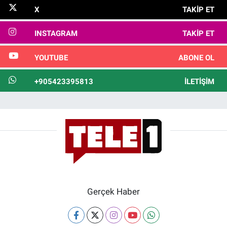
X
TAKIP ET
INSTAGRAM
TAKIP ET
YOUTUBE
ABONE OL
+905423395813
İLETIŞIM
Gerçek Haber