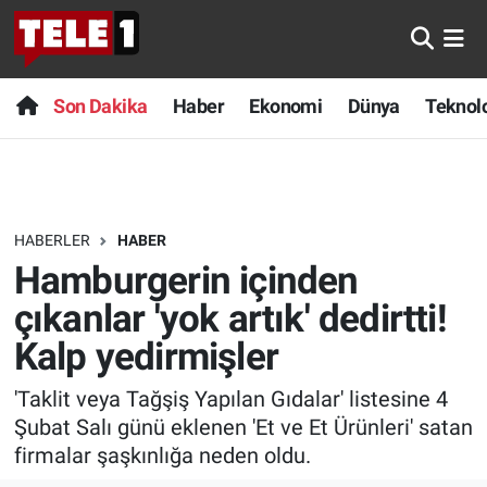
Anında Manşet
Son Dakika
Nöbetçi Eczaneler
Son Dakika
Haber
Ekonomi
Dünya
Teknolo
Başka Sohbetler
Haber
Hava Durumu
Belgesel
Ekonomi
Namaz Vakitleri
HABERLER
HABER
Bilim turu
Dünya
Trafik Durumu
Hamburgerin içinden
Bilim ve Teknoloji Evreni
Teknoloji
Süper Lig Puan Durumu ve Fikstür
çıkanlar 'yok artık' dedirtti!
Kalp yedirmişler
Doğa Konuşuyor
Sağlık
Tüm Manşetler
'Taklit veya Tağşiş Yapılan Gıdalar' listesine 4
Dünya
Spor
Son Dakika Haberleri
Şubat Salı günü eklenen 'Et ve Et Ürünleri' satan
firmalar şaşkınlığa neden oldu.
Ege Saati
Yayın Akışı
Haber Arşivi