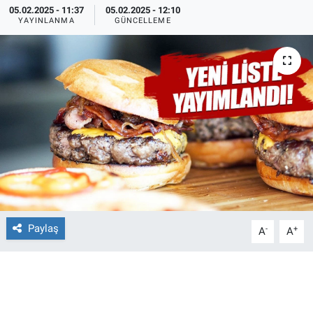
05.02.2025 - 11:37
05.02.2025 - 12:10
YAYINLANMA
GÜNCELLEME
Ege'den Esintiler
İletişim
Eğitim
Eğlence
Ekonomi
Forum
Gerçeğin İzinde
Paylaş
-
+
A
A
Gün Başlıyor
Gün Bitiyor
Gün Ortası