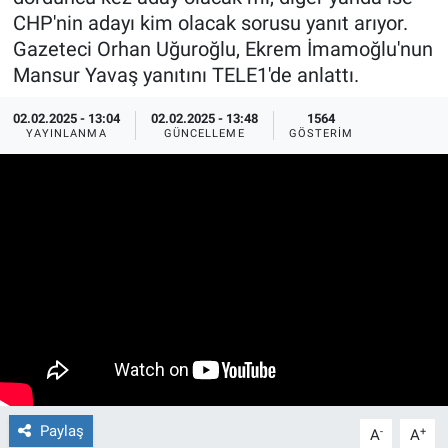
CHP'nin adayı kim olacak sorusu yanıt arıyor.
Ege'den Esintiler
İletişim
Gazeteci Orhan Uğuroğlu, Ekrem İmamoğlu'nun
Mansur Yavaş yanıtını TELE1'de anlattı.
Eğitim
02.02.2025 - 13:04
02.02.2025 - 13:48
1564
YAYINLANMA
GÜNCELLEME
GÖSTERIM
Eğlence
Ekonomi
Forum
Gerçeğin İzinde
Gün Başlıyor
Gün Bitiyor
Paylaş
-
+
A
A
Gün Ortası