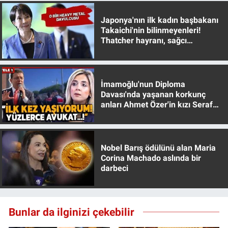
Japonya'nın ilk kadın başbakanı
Takaichi'nin bilinmeyenleri!
Thatcher hayranı, sağcı
muhafazakar
İmamoğlu'nun Diploma
Davası'nda yaşanan korkunç
anları Ahmet Özer'in kızı Seraf
Özer anlattı!
Nobel Barış ödülünü alan Maria
Corina Machado aslında bir
darbeci
Bunlar da ilginizi çekebilir