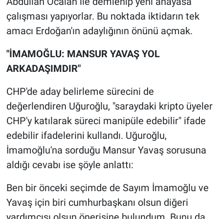
Abdullah Öcalan ile demlenip yeni anayasa
Yerel Yaşam
çalışması yapıyorlar. Bu noktada iktidarın tek
amacı Erdoğan'ın adaylığının önünü açmak.
Canlı Yayın
"İMAMOĞLU: MANSUR YAVAŞ YOL
ARKADAŞIMDIR"
CHP'de aday belirleme sürecini de
değerlendiren Uğuroğlu, "saraydaki kripto üyeler
CHP'y katılarak süreci manipüle edebilir" ifade
edebilir ifadelerini kullandı. Uğuroğlu,
İmamoğlu'na sorduğu Mansur Yavaş sorusuna
aldığı cevabı ise şöyle anlattı:
Ben bir önceki seçimde de Sayım İmamoğlu ve
Yavaş için biri cumhurbaşkanı olsun diğeri
yardımcısı olsun önerisine bulundum. Bunu da