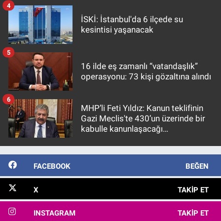
4
İSKİ: İstanbul'da 6 ilçede su
kesintisi yaşanacak
5
16 ilde eş zamanlı “vatandaşlık”
operasyonu: 73 kişi gözaltına alındı
6
MHP’li Feti Yıldız: Kanun teklifinin
Gazi Meclis'te 430’un üzerinde bir
kabulle kanunlaşacağı
görülmektedir
FACEBOOK
BEĞEN
X
TAKIP ET
INSTAGRAM
TAKIP ET