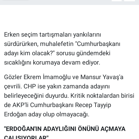
Gündem Özel
Günün görüntüsü
Erken seçim tartışmaları yankılarını
sürdürürken, muhalefetin "Cumhurbaşkanı
Haber
adayı kim olacak?" sorusu gündemdeki
sıcaklığını korumaya devam ediyor.
İlan
Gözler Ekrem İmamoğlu ve Mansur Yavaş'a
Kimdir
çevrili. CHP ise yakın zamanda adayını
Koronavirüs
belirleyeceğini duyurdu. Kritik noktalardan birisi
de AKP'li Cumhurbaşkanı Recep Tayyip
Kültür Sanat
Erdoğan aday olup olmayacağı.
Ne demişti
"ERDOĞAN'IN ADAYLIĞINI ÖNÜNÜ AÇMAYA
ÇALIŞIYORLAR"