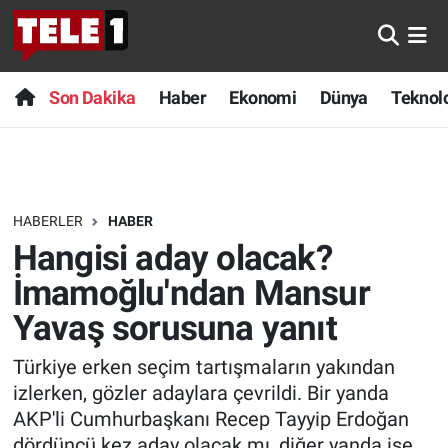
Anında Manşet
Son Dakika
Nöbetçi Eczaneler
Son Dakika
Haber
Ekonomi
Dünya
Teknolo
Başka Sohbetler
Haber
Hava Durumu
Belgesel
Ekonomi
Namaz Vakitleri
HABERLER
HABER
Bilim turu
Dünya
Trafik Durumu
Hangisi aday olacak?
Bilim ve Teknoloji Evreni
Teknoloji
Süper Lig Puan Durumu ve Fikstür
İmamoğlu'ndan Mansur
Yavaş sorusuna yanıt
Doğa Konuşuyor
Sağlık
Tüm Manşetler
Türkiye erken seçim tartışmaların yakından
Dünya
Spor
Son Dakika Haberleri
izlerken, gözler adaylara çevrildi. Bir yanda
AKP'li Cumhurbaşkanı Recep Tayyip Erdoğan
Ege Saati
Yayın Akışı
Haber Arşivi
dördüncü kez aday olacak mı, diğer yanda ise