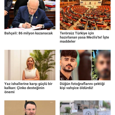
Bahçeli: 86 milyon kazanacak
Terörsüz Türkiye için
hazırlanan yasa Meclis'te! İşte
maddeler
Yaz ishallerine karşı güçlü bir
Düğün fotoğraflarını çektiği
kalkan: Çinko desteğinin
kişi vahşice öldürdü!
önemi