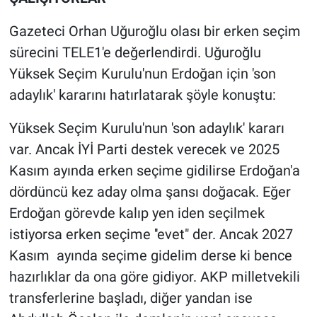
Nedir
Gazeteci Orhan Uğuroğlu olası bir erken seçim
Popüler
sürecini TELE1'e değerlendirdi. Uğuroğlu
Yüksek Seçim Kurulu'nun Erdoğan için 'son
Programlar
adaylık' kararını hatırlatarak şöyle konuştu:
Sağlık
Yüksek Seçim Kurulu'nun 'son adaylık' kararı
var. Ancak İYİ Parti destek verecek ve 2025
Spor
Kasım ayında erken seçime gidilirse Erdoğan'a
Teknoloji
dördüncü kez aday olma şansı doğacak. Eğer
Erdoğan görevde kalıp yen iden seçilmek
Türkiye'nin Geleceği
istiyorsa erken seçime ''evet" der. Ancak 2027
Kasım ayında seçime gidelim derse ki bence
Türkiye'nin Gündemi
hazırlıklar da ona göre gidiyor. AKP milletvekili
Yerel Gündem
transferlerine başladı, diğer yandan ise