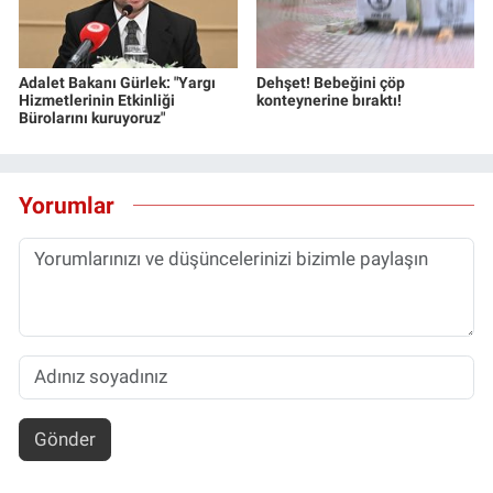
Adalet Bakanı Gürlek: "Yargı
Dehşet! Bebeğini çöp
Hizmetlerinin Etkinliği
konteynerine bıraktı!
Bürolarını kuruyoruz"
Yorumlar
Gönder