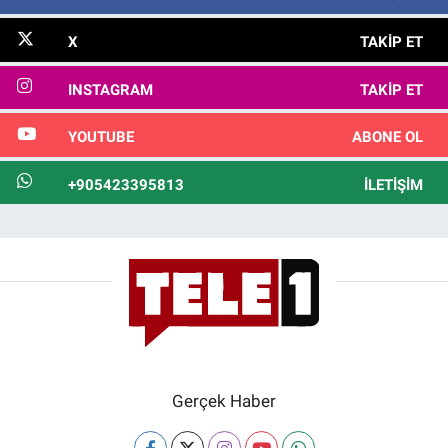
X
TAKIP ET
INSTAGRAM
TAKIP ET
YOUTUBE
ABONE OL
+905423395813
İLETIŞIM
Gerçek Haber