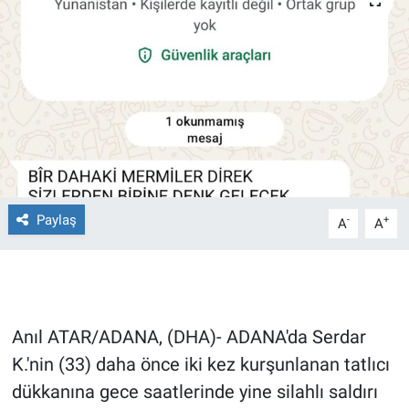
Ege'den Esintiler
İletişim
Eğitim
Eğlence
Ekonomi
Forum
Paylaş
-
+
A
A
Gerçeğin İzinde
Gün Başlıyor
Anıl ATAR/ADANA, (DHA)- ADANA'da Serdar
Gün Bitiyor
K.'nin (33) daha önce iki kez kurşunlanan tatlıcı
dükkanına gece saatlerinde yine silahlı saldırı
Gün Ortası