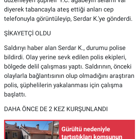
Nedir
diyerek tabancayla ateş ettiği anları cep
telefonuyla görüntüleyip, Serdar K.'ye gönderdi.
Popüler
ŞİKAYETÇİ OLDU
Programlar
Saldırıyı haber alan Serdar K., durumu polise
Sağlık
bildirdi. Olay yerine sevk edilen polis ekipleri,
Spor
bölgede delil çalışması yaptı. Saldırının, önceki
olaylarla bağlantısının olup olmadığını araştıran
Teknoloji
polis, şüphelilerin yakalanması için çalışma
başlattı.
Türkiye'nin Geleceği
DAHA ÖNCE DE 2 KEZ KURŞUNLANDI
Türkiye'nin Gündemi
Gürültü nedeniyle
Yerel Gündem
tartıştıkları komşunun