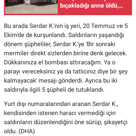
bıçakladığı anne öldü,
Yerel Yaşam
kızı ağır yaralı
Canlı Yayın
Bu arada Serdar K.'nin iş yeri, 20 Temmuz ve 5
Ekim'de de kurşunlandı. Saldırıların yaşandığı
dönem şüpheliler, Serdar K.'ye 'Bir sonraki
mermiler direkt sizlerden birine denk gelecek.
Dükkanınıza el bombası attıracağım. Ya o
parayı vereceksiniz ya da tatlıcınız diye bir şey
kalmayacak' mesajı gönderdi. Ayrıca bu iki
saldırıyla ilgili 5 şüpheli de tutuklandı.
Yurt dışı numaralarından aranan Serdar K.,
kendisinden istenen haracı vermediği için
saldırıların düzenlendiğini öne sürüp, şikayetçi
oldu. (DHA)