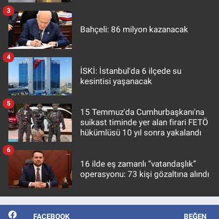
3
Bahçeli: 86 milyon kazanacak
4
İSKİ: İstanbul'da 6 ilçede su
kesintisi yaşanacak
5
15 Temmuz'da Cumhurbaşkanı'na
suikast timinde yer alan firari FETÖ
hükümlüsü 10 yıl sonra yakalandı
6
16 ilde eş zamanlı “vatandaşlık”
operasyonu: 73 kişi gözaltına alındı
FACEBOOK
BEĞEN