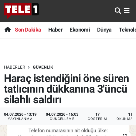
Anında Manşet
Son Dakika
Nöbetçi Eczaneler
Son Dakika
Haber
Ekonomi
Dünya
Teknolo
Başka Sohbetler
Haber
Hava Durumu
Belgesel
Ekonomi
Namaz Vakitleri
HABERLER
GÜVENLIK
Bilim turu
Dünya
Trafik Durumu
Haraç istendiğini öne süren
Bilim ve Teknoloji Evreni
Teknoloji
Süper Lig Puan Durumu ve Fikstür
tatlıcının dükkanına 3'üncü
silahlı saldırı
Doğa Konuşuyor
Sağlık
Tüm Manşetler
04.07.2026 - 13:19
04.07.2026 - 16:03
17
1 DK
Dünya
Spor
Son Dakika Haberleri
YAYINLANMA
GÜNCELLEME
GÖSTERIM
OKUNMA S
Ege Saati
Yayın Akışı
Haber Arşivi