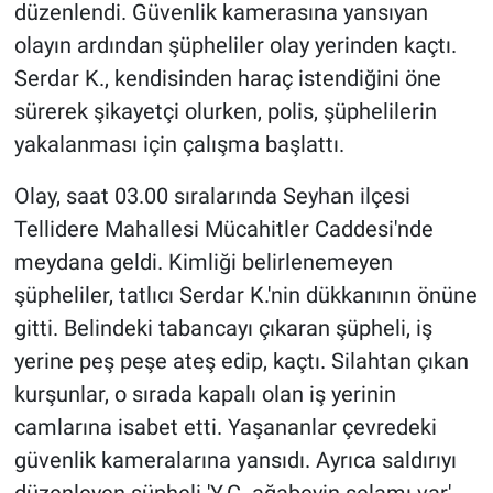
düzenlendi. Güvenlik kamerasına yansıyan
olayın ardından şüpheliler olay yerinden kaçtı.
Gündem Özel
Serdar K., kendisinden haraç istendiğini öne
Günün görüntüsü
sürerek şikayetçi olurken, polis, şüphelilerin
yakalanması için çalışma başlattı.
Haber
Olay, saat 03.00 sıralarında Seyhan ilçesi
İlan
Tellidere Mahallesi Mücahitler Caddesi'nde
meydana geldi. Kimliği belirlenemeyen
Kimdir
şüpheliler, tatlıcı Serdar K.'nin dükkanının önüne
gitti. Belindeki tabancayı çıkaran şüpheli, iş
Koronavirüs
yerine peş peşe ateş edip, kaçtı. Silahtan çıkan
Kültür Sanat
kurşunlar, o sırada kapalı olan iş yerinin
camlarına isabet etti. Yaşananlar çevredeki
Ne demişti
güvenlik kameralarına yansıdı. Ayrıca saldırıyı
düzenleyen şüpheli 'Y.C. ağabeyin selamı var'