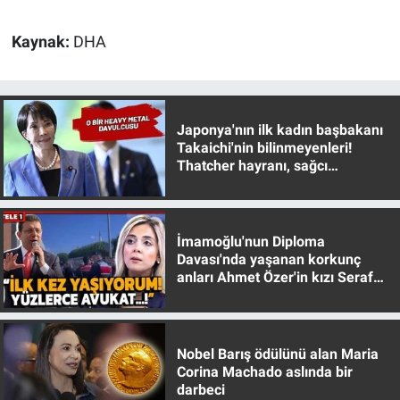
Kaynak:
DHA
Japonya'nın ilk kadın başbakanı
Takaichi'nin bilinmeyenleri!
Thatcher hayranı, sağcı
muhafazakar
İmamoğlu'nun Diploma
Davası'nda yaşanan korkunç
anları Ahmet Özer'in kızı Seraf
Özer anlattı!
Nobel Barış ödülünü alan Maria
Corina Machado aslında bir
darbeci