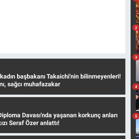
2
3
 kadın başbakanı Takaichi'nin bilinmeyenleri!
nı, sağcı muhafazakar
4
iploma Davası'nda yaşanan korkunç anları
5
ızı Seraf Özer anlattı!