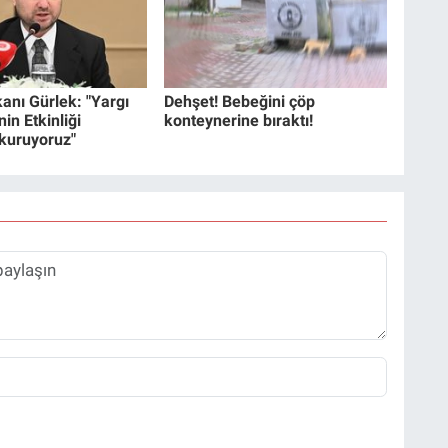
anı Gürlek: "Yargı
Dehşet! Bebeğini çöp
in Etkinliği
konteynerine bıraktı!
 kuruyoruz"