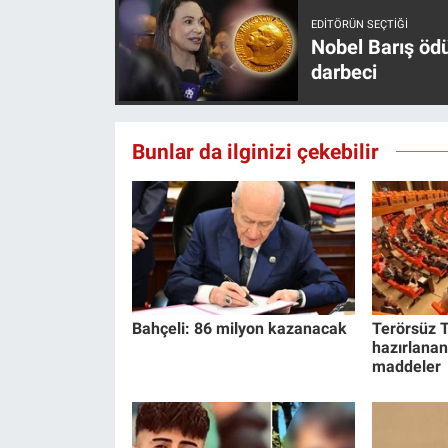
Nedir
EDITÖRÜN SEÇTIĞI
Nobel Barış öd
Popüler
darbeci
Programlar
Bunlar da ilginizi çekebilir
Sağlık
Spor
Teknoloji
Türkiye'nin Geleceği
Bahçeli: 86 milyon kazanacak
Terörsüz T
hazırlanan
Türkiye'nin Gündemi
maddeler
Yerel Gündem