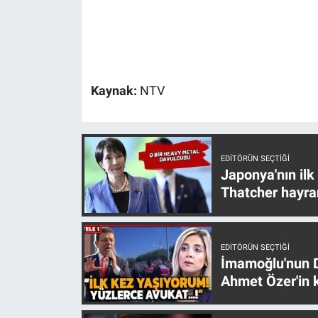
Gündem Özel
Günün görüntüsü
Kaynak:
NTV
Haber
İlan
EDITÖRÜN SEÇTIĞI
Japonya'nın ilk
Kimdir
Thatcher hayra
Koronavirüs
EDITÖRÜN SEÇTIĞI
Kültür Sanat
İmamoğlu'nun D
Ahmet Özer'in k
Ne demişti