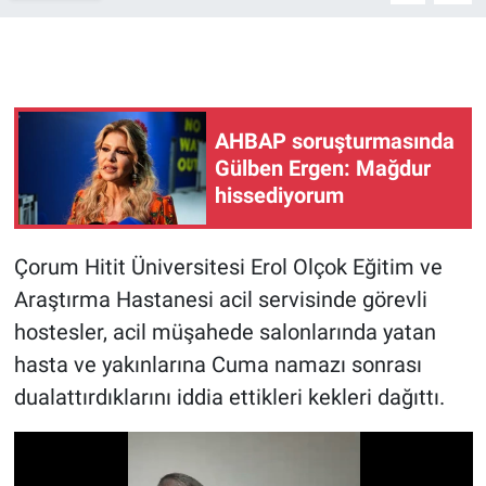
Gündem Özel
Günün görüntüsü
AHBAP soruşturmasında
Haber
Gülben Ergen: Mağdur
hissediyorum
İlan
Çorum Hitit Üniversitesi Erol Olçok Eğitim ve
Kimdir
Araştırma Hastanesi acil servisinde görevli
Koronavirüs
hostesler, acil müşahede salonlarında yatan
hasta ve yakınlarına Cuma namazı sonrası
Kültür Sanat
dualattırdıklarını iddia ettikleri kekleri dağıttı.
Ne demişti