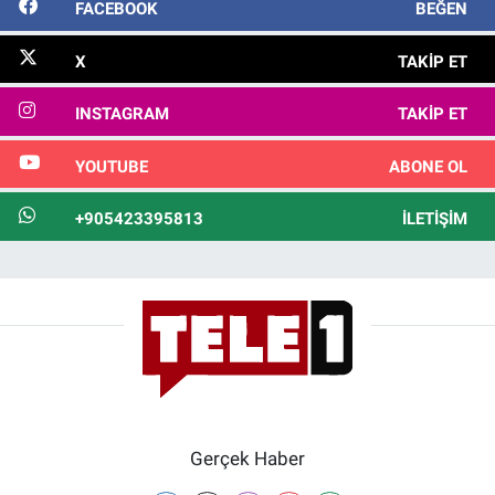
FACEBOOK
BEĞEN
X
TAKIP ET
INSTAGRAM
TAKIP ET
YOUTUBE
ABONE OL
+905423395813
İLETIŞIM
Gerçek Haber