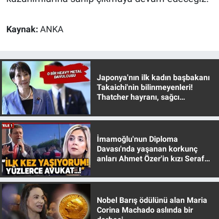
Kaynak:
ANKA
Japonya'nın ilk kadın başbakanı
Takaichi'nin bilinmeyenleri!
Thatcher hayranı, sağcı
muhafazakar
İmamoğlu'nun Diploma
Davası'nda yaşanan korkunç
anları Ahmet Özer'in kızı Seraf
Özer anlattı!
Nobel Barış ödülünü alan Maria
Corina Machado aslında bir