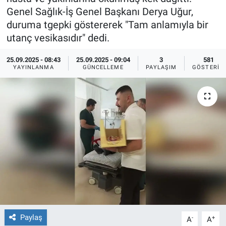
Genel Sağlık-İş Genel Başkanı Derya Uğur,
Ege'den Esintiler
İletişim
duruma tgepki göstererek "Tam anlamıyla bir
utanç vesikasıdır" dedi.
Eğitim
25.09.2025 - 08:43
25.09.2025 - 09:04
3
581
YAYINLANMA
GÜNCELLEME
PAYLAŞIM
GÖSTERIM
Eğlence
Ekonomi
Forum
Gerçeğin İzinde
Gün Başlıyor
Gün Bitiyor
Paylaş
-
+
A
A
Gün Ortası