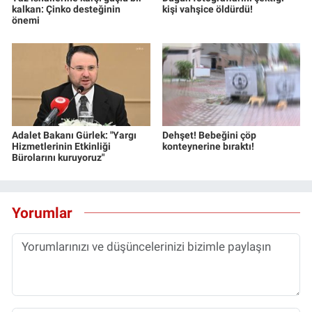
kalkan: Çinko desteğinin
kişi vahşice öldürdü!
önemi
Adalet Bakanı Gürlek: "Yargı
Dehşet! Bebeğini çöp
Hizmetlerinin Etkinliği
konteynerine bıraktı!
Bürolarını kuruyoruz"
Yorumlar