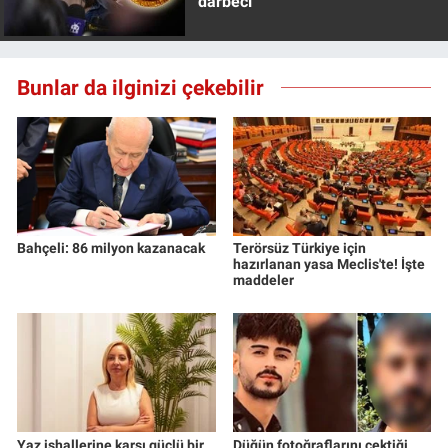
darbeci
Bunlar da ilginizi çekebilir
Bahçeli: 86 milyon kazanacak
Terörsüz Türkiye için
hazırlanan yasa Meclis'te! İşte
maddeler
Yaz ishallerine karşı güçlü bir
Düğün fotoğraflarını çektiği