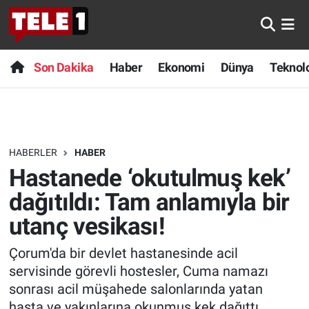
Anında Manşet
Son Dakika
Nöbetçi Eczaneler
Son Dakika
Haber
Ekonomi
Dünya
Teknolo
Başka Sohbetler
Haber
Hava Durumu
Belgesel
Ekonomi
Namaz Vakitleri
HABERLER
HABER
Bilim turu
Dünya
Trafik Durumu
Hastanede ‘okutulmuş kek’
Bilim ve Teknoloji Evreni
Teknoloji
Süper Lig Puan Durumu ve Fikstür
dağıtıldı: Tam anlamıyla bir
utanç vesikası!
Doğa Konuşuyor
Sağlık
Tüm Manşetler
Çorum'da bir devlet hastanesinde acil
Dünya
Spor
Son Dakika Haberleri
servisinde görevli hostesler, Cuma namazı
sonrası acil müşahede salonlarında yatan
Ege Saati
Yayın Akışı
Haber Arşivi
hasta ve yakınlarına okunmuş kek dağıttı.