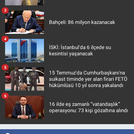
3
Bahçeli: 86 milyon kazanacak
4
İSKİ: İstanbul'da 6 ilçede su
kesintisi yaşanacak
5
15 Temmuz'da Cumhurbaşkanı'na
suikast timinde yer alan firari FETÖ
hükümlüsü 10 yıl sonra yakalandı
6
16 ilde eş zamanlı “vatandaşlık”
operasyonu: 73 kişi gözaltına alındı