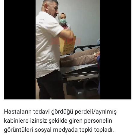
Nedir
Popüler
Programlar
Sağlık
Spor
Teknoloji
Türkiye'nin Geleceği
Türkiye'nin Gündemi
Hastaların tedavi gördüğü perdeli/ayrılmış
kabinlere izinsiz şekilde giren personelin
Yerel Gündem
görüntüleri sosyal medyada tepki topladı.