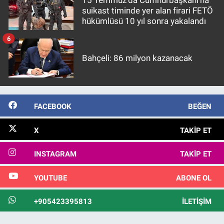
Nedir
suikast timinde yer alan firari FETÖ
hükümlüsü 10 yıl sonra yakalandı
Popüler
6
Programlar
Bahçeli: 86 milyon kazanacak
Sağlık
Spor
FACEBOOK
BEĞEN
X
TAKIP ET
Teknoloji
INSTAGRAM
TAKIP ET
Türkiye'nin Geleceği
YOUTUBE
ABONE OL
Türkiye'nin Gündemi
+905423395813
İLETIŞIM
Yerel Gündem