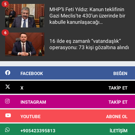
5
MHP’li Feti Yıldız: Kanun teklifinin
Gazi Meclis'te 430’un üzerinde bir
kabulle kanunlaşacağı
görülmektedir
6
16 ilde eş zamanlı “vatandaşlık”
operasyonu: 73 kişi gözaltına alındı
FACEBOOK
BEĞEN
X
TAKIP ET
INSTAGRAM
TAKIP ET
YOUTUBE
ABONE OL
+905423395813
İLETIŞIM