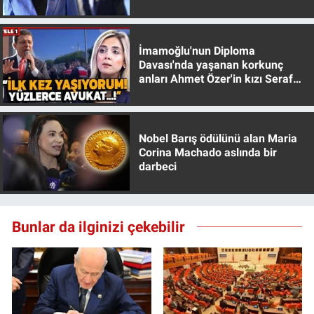
muhafazakar
İmamoğlu'nun Diploma
Davası'nda yaşanan korkunç
anları Ahmet Özer'in kızı Seraf
Özer anlattı!
Nobel Barış ödülünü alan Maria
Corina Machado aslında bir
darbeci
Bunlar da ilginizi çekebilir