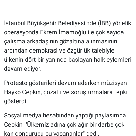
Gündem Özel
İstanbul Büyükşehir Belediyesi'nde (İBB) yönelik
Günün görüntüsü
operasyonda Ekrem İmamoğlu ile çok sayıda
çalışma arkadaşının gözaltına alınmasının
Haber
ardından demokrasi ve özgürlük talebiyle
ülkenin dört bir yanında başlayan halk eylemleri
İlan
devam ediyor.
Kimdir
Protesto gösterileri devam ederken müzisyen
Hayko Cepkin, gözaltı ve soruşturmalara tepki
Koronavirüs
gösterdi.
Kültür Sanat
Sosyal medya hesabından yaptığı paylaşımda
Ne demişti
Cepkin, "Ülkemiz adına çok ağır bir darbe çok
kan dondurucu bu yaşananlar" dedi.