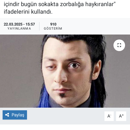
içindir bugün sokakta zorbalığa haykıranlar"
Ege'den Esintiler
İletişim
ifadelerini kullandı.
22.03.2025 - 15:57
910
Eğitim
YAYINLANMA
GÖSTERIM
Eğlence
Ekonomi
Forum
Gerçeğin İzinde
Gün Başlıyor
Gün Bitiyor
Paylaş
-
+
A
A
Gün Ortası