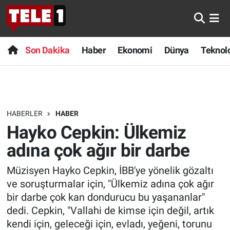
Anında Manşet
Son Dakika
Nöbetçi Eczaneler
Son Dakika
Haber
Ekonomi
Dünya
Teknolo
Başka Sohbetler
Haber
Hava Durumu
Belgesel
Ekonomi
Namaz Vakitleri
HABERLER
HABER
Bilim turu
Dünya
Trafik Durumu
Hayko Cepkin: Ülkemiz
Bilim ve Teknoloji Evreni
Teknoloji
Süper Lig Puan Durumu ve Fikstür
adına çok ağır bir darbe
Müzisyen Hayko Cepkin, İBB'ye yönelik gözaltı
Doğa Konuşuyor
Sağlık
Tüm Manşetler
ve soruşturmalar için, "Ülkemiz adına çok ağır
Dünya
Spor
Son Dakika Haberleri
bir darbe çok kan dondurucu bu yaşananlar"
dedi. Cepkin, "Vallahi de kimse için değil, artık
Ege Saati
Yayın Akışı
Haber Arşivi
kendi için, geleceği için, evladı, yeğeni, torunu