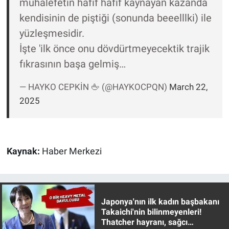
muhalefetin hafif hafif kaynayan kazanda
Yerel Yaşam
kendisinin de piştiği (sonunda beeelllki) ile
yüzleşmesidir.
Canlı Yayın
İşte 'ilk önce onu dövdürtmeyecektik trajik
fıkrasının başa gelmiş…
— HAYKO CEPKİN 🖕 (@HAYKOCPQN)
March 22,
2025
Kaynak:
Haber Merkezi
Japonya'nın ilk kadın başbakanı
Takaichi'nin bilinmeyenleri!
Thatcher hayranı, sağcı