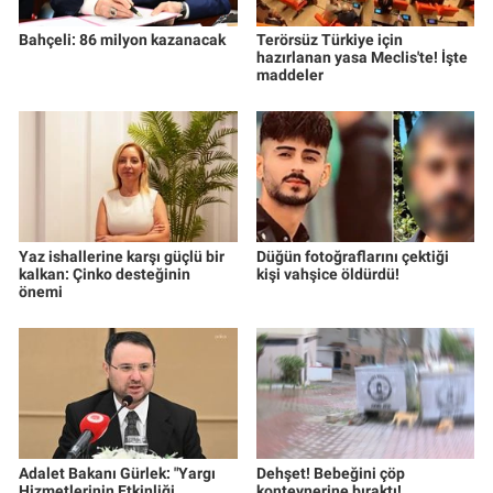
Bahçeli: 86 milyon kazanacak
Terörsüz Türkiye için
hazırlanan yasa Meclis'te! İşte
maddeler
Yaz ishallerine karşı güçlü bir
Düğün fotoğraflarını çektiği
kalkan: Çinko desteğinin
kişi vahşice öldürdü!
önemi
Adalet Bakanı Gürlek: "Yargı
Dehşet! Bebeğini çöp
Hizmetlerinin Etkinliği
konteynerine bıraktı!