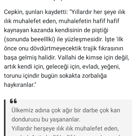
Nedir
Cepkin, şunları kaydetti: "Yıllardır her şeye ılık
Popüler
ılık muhalefet eden, muhalefetin hafif hafif
kaynayan kazanda kendisinin de piştiği
Programlar
(sonunda beeelllki) ile yüzleşmesidir. İşte 'ilk
önce onu dövdürtmeyecektik trajik fıkrasının
Sağlık
başa gelmiş halidir. Vallahi de kimse için değil,
Spor
artık kendi için, geleceği için, evladı, yeğeni,
torunu içindir bugün sokakta zorbalığa
Teknoloji
haykıranlar."
Türkiye'nin Geleceği
Ülkemiz adına çok ağır bir darbe çok kan
Türkiye'nin Gündemi
dondurucu bu yaşananlar.
Yerel Gündem
Yıllardır herşeye ılık ılık muhalefet eden,