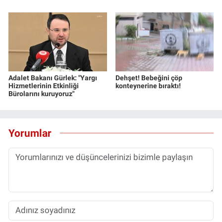
Yerel Yaşam
Canlı Yayın
Adalet Bakanı Gürlek: "Yargı
Dehşet! Bebeğini çöp
Hizmetlerinin Etkinliği
konteynerine bıraktı!
Bürolarını kuruyoruz"
Yorumlar