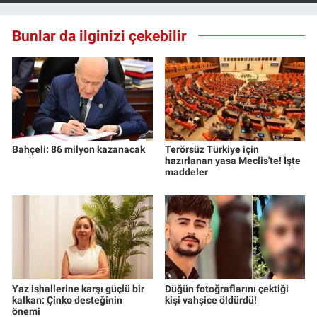
Nedir
Bunlar da ilginizi çekebilir
Popüler
Programlar
Sağlık
Spor
Bahçeli: 86 milyon kazanacak
Terörsüz Türkiye için
hazırlanan yasa Meclis'te! İşte
maddeler
Teknoloji
Türkiye'nin Geleceği
Türkiye'nin Gündemi
Yaz ishallerine karşı güçlü bir
Düğün fotoğraflarını çektiği
Yerel Gündem
kalkan: Çinko desteğinin
kişi vahşice öldürdü!
önemi