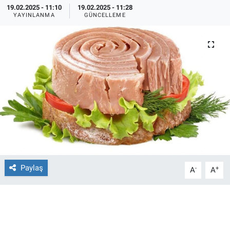
19.02.2025 - 11:10
19.02.2025 - 11:28
YAYINLANMA
GÜNCELLEME
Ege'den Esintiler
İletişim
Eğitim
Eğlence
Ekonomi
Forum
Gerçeğin İzinde
Paylaş
-
+
A
A
Gün Başlıyor
Gün Bitiyor
Gün Ortası