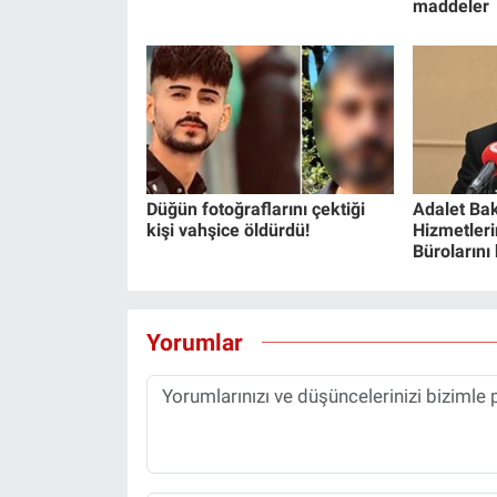
maddeler
Düğün fotoğraflarını çektiği
Adalet Bak
kişi vahşice öldürdü!
Hizmetlerin
Bürolarını
Yorumlar