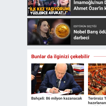
İmamoğlu'nun D
Ahmet Özer'in k
EDITÖRÜN SEÇTIĞI
Nobel Barış öd
darbeci
Bunlar da ilginizi çekebilir
Bahçeli: 86 milyon kazanacak
Terörsüz T
hazırlanan