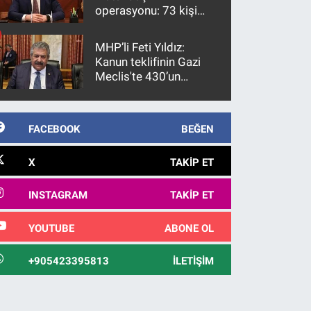
operasyonu: 73 kişi
gözaltına alındı
MHP’li Feti Yıldız:
Kanun teklifinin Gazi
Meclis'te 430’un
üzerinde bir kabulle
kanunlaşacağı
görülmektedir
FACEBOOK
BEĞEN
X
TAKIP ET
INSTAGRAM
TAKIP ET
YOUTUBE
ABONE OL
+905423395813
İLETIŞIM