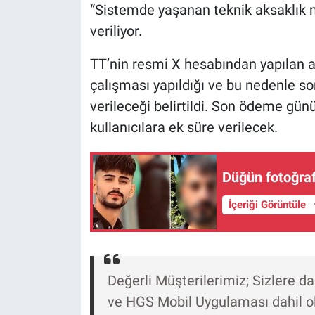
Nedir
“Sistemde yaşanan teknik aksaklık 
veriliyor.
Popüler
TT’nin resmi X hesabından yapılan 
Programlar
çalışması yapıldığı ve bu nedenle 
verileceği belirtildi. Son ödeme gü
Sağlık
kullanıcılara ek süre verilecek.
Spor
Düğün fotoğrafl
Teknoloji
İçeriği Görüntüle
Türkiye'nin Geleceği
Türkiye'nin Gündemi
Değerli Müşterilerimiz; Sizlere d
Yerel Gündem
ve HGS Mobil Uygulaması dahil o