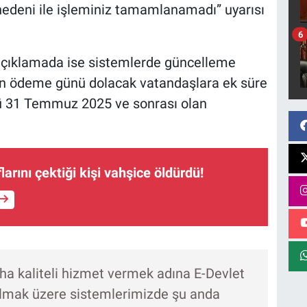
nedeni ile işleminiz tamamlanamadı” uyarısı
6
açıklamada ise sistemlerde güncelleme
son ödeme günü dolacak vatandaşlara ek süre
nü 31 Temmuz 2025 ve sonrası olan
arını çektiği kişi vahşice öldürdü!
aha kaliteli hizmet vermek adına E-Devlet
lmak üzere sistemlerimizde şu anda