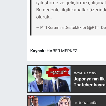
iyileştirme ve geliştirme çalışmal
Yerel Yaşam
Bu nedenle, ilgili kanallar üzerind
olarak…
Canlı Yayın
— PTTKurumsalDestekEkibi (@PTT_De
Kaynak:
HABER MERKEZİ
EDITÖRÜN SEÇTIĞI
Japonya'nın ilk
Thatcher hayra
EDITÖRÜN SEÇTIĞI