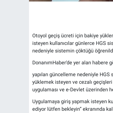
Gündem Özel
Günün görüntüsü
Otoyol geçiş ücreti için bakiye yükl
Haber
isteyen kullanıcılar günlerce HGS s
nedeniyle sistemin çöktüğü öğrenild
İlan
DonanımHaber'de yer alan habere g
Kimdir
yapılan güncelleme nedeniyle HGS
s
Koronavirüs
yüklemek isteyen ve cezalı geçişleri
uygulaması ve e-Devlet üzerinden h
Kültür Sanat
Uygulamaya giriş yapmak isteyen kul
Ne demişti
ediyor lütfen bekleyin” ekranında kalı