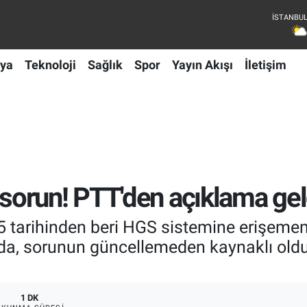
ya
Teknoloji
Sağlık
Spor
Yayın Akışı
İletişim
orun! PTT'den açıklama gel
 tarihinden beri HGS sistemine erişememe
ada, sorunun güncellemeden kaynaklı oldu
1 DK