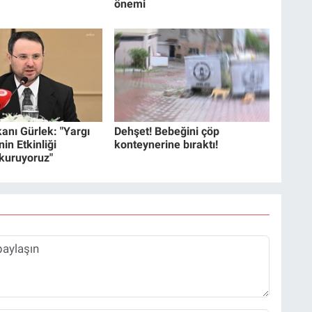
önemi
anı Gürlek: "Yargı
Dehşet! Bebeğini çöp
in Etkinliği
konteynerine bıraktı!
 kuruyoruz"