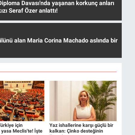
iploma Davası'nda yaşanan korkunç anları
ızı Seraf Özer anlattı!
ülünü alan Maria Corina Machado aslında bir
ürkiye için
Yaz ishallerine karşı güçlü bir
 yasa Meclis'te! İşte
kalkan: Çinko desteğinin