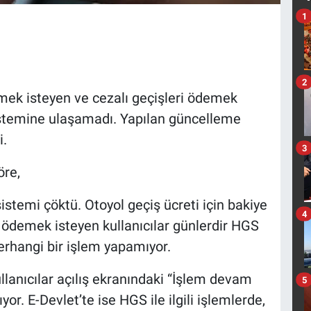
1
2
emek isteyen ve cezalı geçişleri ödemek
istemine ulaşamadı. Yapılan güncelleme
i.
3
öre,
istemi çöktü. Otoyol geçiş ücreti için bakiye
4
 ödemek isteyen kullanıcılar günlerdir HGS
erhangi bir işlem yapamıyor.
lanıcılar açılış ekranındaki “İşlem devam
5
yor. E-Devlet’te ise HGS ile ilgili işlemlerde,