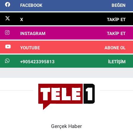
FACEBOOK
BEĞEN
X
TAKIP ET
INSTAGRAM
TAKIP ET
YOUTUBE
ABONE OL
+905423395813
İLETIŞIM
Gerçek Haber