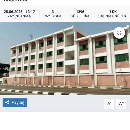
Ege'den Esintiler
İletişim
25.06.2025 - 13:17
3
1396
1 DK
YAYINLANMA
PAYLAŞIM
GÖSTERIM
OKUNMA SÜRESI
Eğitim
Eğlence
Ekonomi
Forum
Gerçeğin İzinde
Gün Başlıyor
Paylaş
-
+
A
A
Gün Bitiyor
Gün Ortası