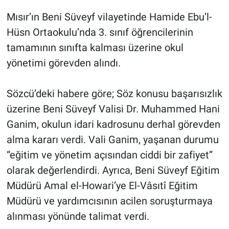
Mısır’ın Beni Süveyf vilayetinde Hamide Ebu’l-
Gündem Özel
Hüsn Ortaokulu’nda 3. sınıf öğrencilerinin
tamamının sınıfta kalması üzerine okul
Günün görüntüsü
yönetimi görevden alındı.
Haber
Sözcü’deki habere göre; Söz konusu başarısızlık
İlan
üzerine Beni Süveyf Valisi Dr. Muhammed Hani
Ganim, okulun idari kadrosunu derhal görevden
Kimdir
alma kararı verdi. Vali Ganim, yaşanan durumu
“eğitim ve yönetim açısından ciddi bir zafiyet”
Koronavirüs
olarak değerlendirdi. Ayrıca, Beni Süveyf Eğitim
Kültür Sanat
Müdürü Amal el-Howari’ye El-Vâsıtî Eğitim
Müdürü ve yardımcısının acilen soruşturmaya
Ne demişti
alınması yönünde talimat verdi.