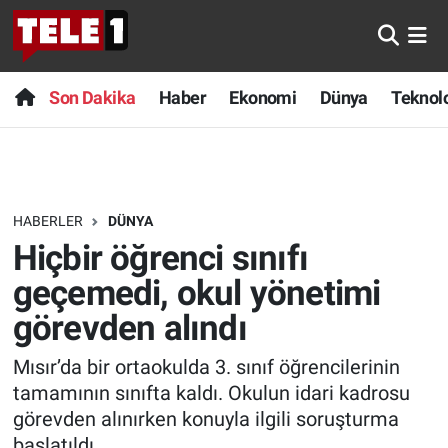
Anında Manşet
Son Dakika
Nöbetçi Eczaneler
Son Dakika
Haber
Ekonomi
Dünya
Teknolo
Başka Sohbetler
Haber
Hava Durumu
Belgesel
Ekonomi
Namaz Vakitleri
HABERLER
DÜNYA
Bilim turu
Dünya
Trafik Durumu
Hiçbir öğrenci sınıfı
Bilim ve Teknoloji Evreni
Teknoloji
Süper Lig Puan Durumu ve Fikstür
geçemedi, okul yönetimi
görevden alındı
Doğa Konuşuyor
Sağlık
Tüm Manşetler
Mısır’da bir ortaokulda 3. sınıf öğrencilerinin
Dünya
Spor
Son Dakika Haberleri
tamamının sınıfta kaldı. Okulun idari kadrosu
görevden alınırken konuyla ilgili soruşturma
Ege Saati
Yayın Akışı
Haber Arşivi
başlatıldı.