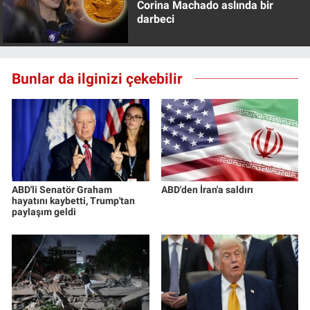
Corina Machado aslında bir
darbeci
Bunlar da ilginizi çekebilir
ABD'li Senatör Graham
ABD'den İran'a saldırı
hayatını kaybetti, Trump'tan
paylaşım geldi