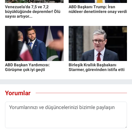
Venezuela'da 7,5 ve 7,2
ABD Başkanı Trump: İran
büyüklüğünde depremler! Ölü
nükleer denetimlere onay verdi
sayısı artıyor...
ABD Başkan Yardımcısı:
Birleşik Krallık Başbakanı
Görüşme çok iyi geçti
Starmer, görevinden istifa etti
Yorumlar