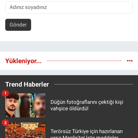
Gönder
Yükleniyor...
Trend Haberler
1
Düğün fotoğraflarını çektiği kişi
vahşice öldürdü!
2
Terörsüz Türkiye için hazırlanan
yasa Meclis'te! İşte maddeler