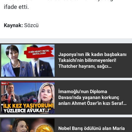
ifade etti.
Kaynak:
Sözcü
Japonya'nın ilk kadın başbakanı
Takaichi'nin bilinmeyenleri!
Thatcher hayranı, sağcı
muhafazakar
İmamoğlu'nun Diploma
Davası'nda yaşanan korkunç
anları Ahmet Özer'in kızı Seraf
Özer anlattı!
Nobel Barış ödülünü alan Maria