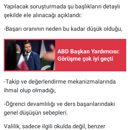
Nedir
Yapılacak soruşturmada şu başlıkların detaylı
şekilde ele alınacağı açıklandı:
Popüler
-Başarı oranının neden bu kadar düşük olduğu,
Programlar
Sağlık
ABD Başkan Yardımcısı:
Görüşme çok iyi geçti
Spor
Teknoloji
-Takip ve değerlendirme mekanizmalarında
ihmal olup olmadığı,
Türkiye'nin Geleceği
-Öğrenci devamlılığı ve ders başarılarındaki
Türkiye'nin Gündemi
genel düşüşün sebepleri.
Yerel Gündem
Valilik, sadece ilgili okulda değil, benzer