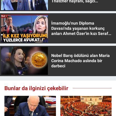
Thatcher hayranı, sağcı
muhafazakar
İmamoğlu'nun Diploma
Davası'nda yaşanan korkunç
anları Ahmet Özer'in kızı Seraf
Özer anlattı!
Nobel Barış ödülünü alan Maria
Corina Machado aslında bir
darbeci
Bunlar da ilginizi çekebilir