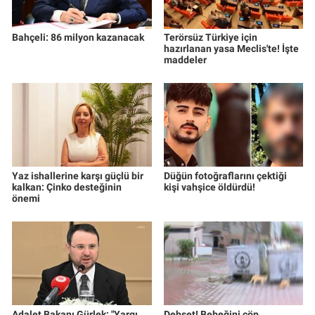
Bahçeli: 86 milyon kazanacak
Terörsüz Türkiye için
hazırlanan yasa Meclis'te! İşte
maddeler
Yaz ishallerine karşı güçlü bir
Düğün fotoğraflarını çektiği
kalkan: Çinko desteğinin
kişi vahşice öldürdü!
önemi
Adalet Bakanı Gürlek: "Yargı
Dehşet! Bebeğini çöp