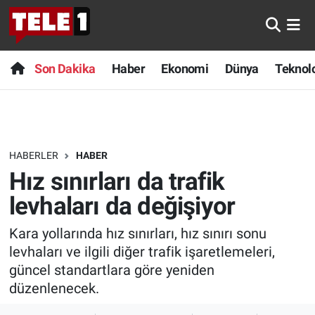
Anında Manşet
Son Dakika
Nöbetçi Eczaneler
Son Dakika
Haber
Ekonomi
Dünya
Teknolo
Başka Sohbetler
Haber
Hava Durumu
Belgesel
Ekonomi
Namaz Vakitleri
HABERLER
HABER
Bilim turu
Dünya
Trafik Durumu
Hız sınırları da trafik
Bilim ve Teknoloji Evreni
Teknoloji
Süper Lig Puan Durumu ve Fikstür
levhaları da değişiyor
Kara yollarında hız sınırları, hız sınırı sonu
Doğa Konuşuyor
Sağlık
Tüm Manşetler
levhaları ve ilgili diğer trafik işaretlemeleri,
Dünya
Spor
Son Dakika Haberleri
güncel standartlara göre yeniden
düzenlenecek.
Ege Saati
Yayın Akışı
Haber Arşivi