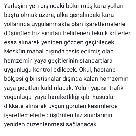
Nedir
Yerleşim yeri dışındaki bölünmüş kara yolları
başta olmak üzere, ülke genelindeki kara
Popüler
yollarında uygulanmakta olan işaretlemelerle
düşürülen hız sınırları belirlenen teknik kriterler
Programlar
esas alınarak yeniden gözden geçirilecek.
Sağlık
Meskûn mahal dışında tesis edilmiş olan
hemzemin yaya geçitlerinin standartlara
Spor
uygunluğu kontrol edilecek. Okul, hastane
bölgesi gibi istisnalar dışında kalan hemzemin
Teknoloji
yaya geçitleri kaldırılacak. Yolun yapısı, trafik
Türkiye'nin Geleceği
yoğunluğu, yaya hareketliliği gibi hususlar
dikkate alınarak uygun görülen kesimlerde
Türkiye'nin Gündemi
işaretlemelerle düşürülen hız sınırlarının
yeniden düzenlenmesi sağlanacak.
Yerel Gündem