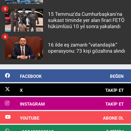
5
15 Temmuz'da Cumhurbaşkanı'na
suikast timinde yer alan firari FETÖ
hükümlüsü 10 yıl sonra yakalandı
6
16 ilde eş zamanlı “vatandaşlık”
operasyonu: 73 kişi gözaltına alındı
FACEBOOK
BEĞEN
X
TAKIP ET
INSTAGRAM
TAKIP ET
YOUTUBE
ABONE OL