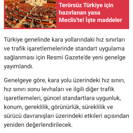
Terörsüz Türkiye için
hazırlanan yasa
Gündem Özel
Meclis'te! İşte maddeler
Günün görüntüsü
Türkiye genelinde kara yollarındaki hız sınırları
Haber
ve trafik işaretlemelerinde standart uygulama
sağlanması için Resmi Gazete'de yeni genelge
İlan
yayımlandı.
Kimdir
Genelgeye göre, kara yolu üzerindeki hız sınırı,
hız sınırı sonu levhaları ve ilgili diğer trafik
Koronavirüs
işaretlemeleri, güncel standartlara uygunluk,
Kültür Sanat
konum, gereklilik, görünürlük, süreklilik ve
sürücü davranışları üzerindeki etkileri açısından
Ne demişti
yeniden değerlendirilecek.