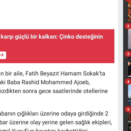
2
 karşı güçlü bir kalkan: Çinko desteğinin
3
len bir aile, Fatih Beyazıt Hamam Sokak’ta
ındaki Baba Rashid Mohammed Ajoeb,
4
gezdikten sonra gece saatlerinde otellerine
5
banın çığlıkları üzerine odaya girdiğinde 2
ar üzerine olay yerine gelen sağlık ekipleri,
l Yusuf’un hayatını kaybettiğini