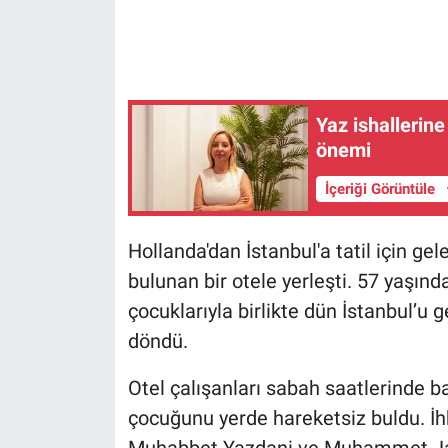
Gündem Özel
Günün görüntüsü
Yaz ishallerine
önemi
Haber
İçeriği Görüntüle
İlan
Hollanda'dan İstanbul'a tatil için ge
Kimdir
bulunan bir otele yerleşti. 57 yaş
Koronavirüs
çocuklarıyla birlikte dün İstanbul’u 
döndü.
Kültür Sanat
Otel çalışanları sabah saatlerinde ba
Ne demişti
çocuğunu yerde hareketsiz buldu. İhb
Muhabbet Yazdani ve Muhammet Jami