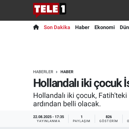
Anında Manşet
Son Dakika
Nöbetçi Eczaneler
Son Dakika
Haber
Ekonomi
Dün
Başka Sohbetler
Haber
Hava Durumu
Belgesel
Ekonomi
Namaz Vakitleri
Bilim turu
Dünya
Trafik Durumu
HABERLER
HABER
Hollandalı iki çocuk 
Bilim ve Teknoloji Evreni
Teknoloji
Süper Lig Puan Durumu ve Fikstür
Hollandalı iki çocuk, Fatih'tek
Doğa Konuşuyor
Sağlık
Tüm Manşetler
ardından belli olacak.
Dünya
Spor
Son Dakika Haberleri
22.08.2025 - 17:35
1
826
YAYINLANMA
PAYLAŞIM
GÖSTERIM
Ege Saati
Yayın Akışı
Haber Arşivi