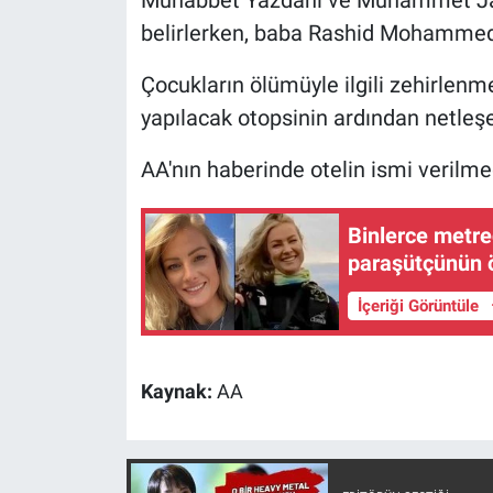
Nedir
belirlerken, baba Rashid Mohammed 
Popüler
Çocukların ölümüyle ilgili zehirlen
yapılacak otopsinin ardından netleş
Programlar
AA'nın haberinde otelin ismi verilme
Sağlık
Spor
Binlerce metre
paraşütçünün ö
Teknoloji
İçeriği Görüntüle
Türkiye'nin Geleceği
Kaynak:
AA
Türkiye'nin Gündemi
Yerel Gündem