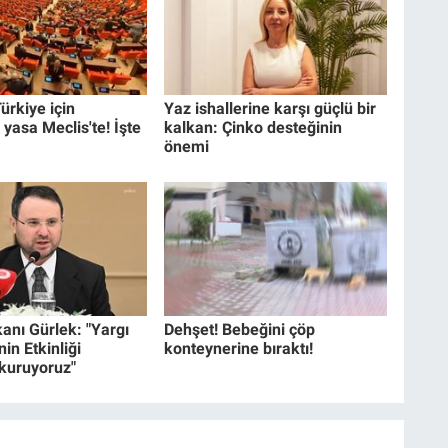
ürkiye için
Yaz ishallerine karşı güçlü bir
 yasa Meclis'te! İşte
kalkan: Çinko desteğinin
önemi
anı Gürlek: "Yargı
Dehşet! Bebeğini çöp
in Etkinliği
konteynerine bıraktı!
 kuruyoruz"