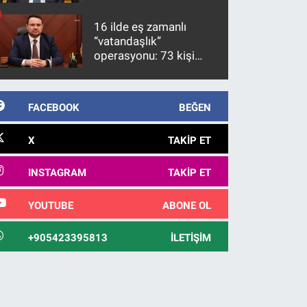
üzerinde bir kabulle
kanunlaşacağı
16 ilde eş zamanlı
görülmektedir
“vatandaşlık”
operasyonu: 73 kişi
gözaltına alındı
FACEBOOK
BEĞEN
X
TAKIP ET
INSTAGRAM
TAKIP ET
YOUTUBE
ABONE OL
+905423395813
İLETIŞIM