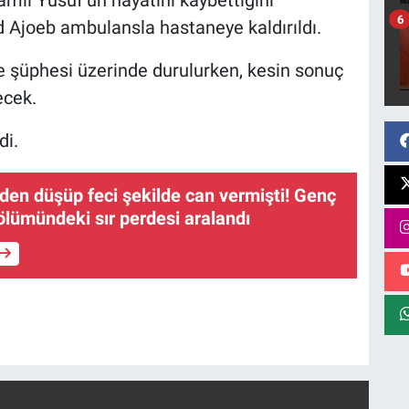
6
Ajoeb ambulansla hastaneye kaldırıldı.
me şüphesi üzerinde durulurken, kesin sonuç
ecek.
di.
den düşüp feci şekilde can vermişti! Genç
lümündeki sır perdesi aralandı