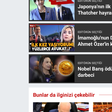
EDITÖRÜN SEÇTIĞI
Yerel Yaşam
Japonya'nın ilk
Thatcher hayra
Canlı Yayın
EDITÖRÜN SEÇTIĞI
İmamoğlu'nun D
Ahmet Özer'in k
EDITÖRÜN SEÇTIĞI
Nobel Barış öd
darbeci
Bunlar da ilginizi çekebilir