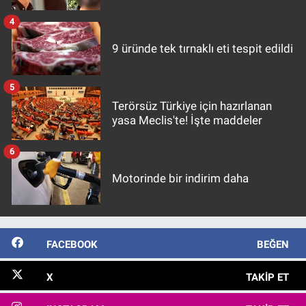
4
9 üründe tek tırnaklı eti tespit edildi
5
Terörsüz Türkiye için hazırlanan
yasa Meclis'te! İşte maddeler
6
Motorinde bir indirim daha
FACEBOOK
BEĞEN
X
TAKIP ET