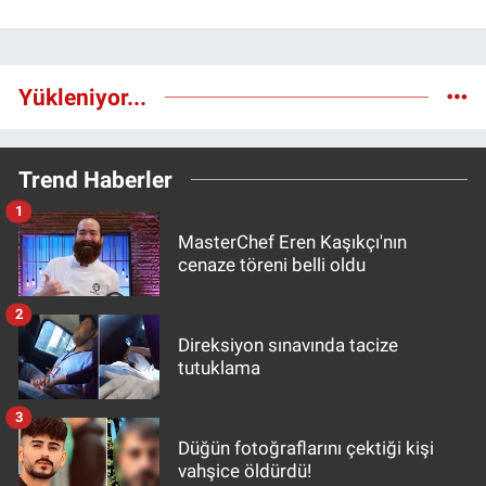
Yükleniyor...
Trend Haberler
1
MasterChef Eren Kaşıkçı'nın
cenaze töreni belli oldu
2
Direksiyon sınavında tacize
tutuklama
3
Düğün fotoğraflarını çektiği kişi
vahşice öldürdü!