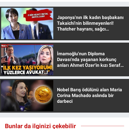
Gündem Özel
Japonya'nın ilk kadın başbakanı
Takaichi'nin bilinmeyenleri!
Günün görüntüsü
Thatcher hayranı, sağcı
muhafazakar
Haber
İmamoğlu'nun Diploma
İlan
Davası'nda yaşanan korkunç
anları Ahmet Özer'in kızı Seraf
Özer anlattı!
Kimdir
Koronavirüs
Nobel Barış ödülünü alan Maria
Corina Machado aslında bir
darbeci
Kültür Sanat
Ne demişti
Bunlar da ilginizi çekebilir