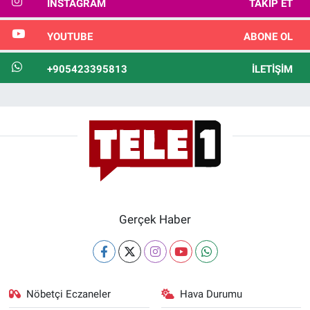
INSTAGRAM
TAKIP ET
YOUTUBE
ABONE OL
+905423395813
İLETIŞIM
Gerçek Haber
Nöbetçi Eczaneler
Hava Durumu