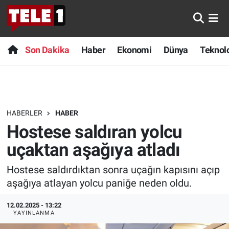
Anında Manşet
Son Dakika
Nöbetçi Eczaneler
Son Dakika
Haber
Ekonomi
Dünya
Teknolo
Başka Sohbetler
Haber
Hava Durumu
Belgesel
Ekonomi
Namaz Vakitleri
HABERLER
HABER
Bilim turu
Dünya
Trafik Durumu
Hostese saldıran yolcu
Bilim ve Teknoloji Evreni
Teknoloji
Süper Lig Puan Durumu ve Fikstür
uçaktan aşağıya atladı
Hostese saldırdıktan sonra uçağın kapısını açıp
Doğa Konuşuyor
Sağlık
Tüm Manşetler
aşağıya atlayan yolcu paniğe neden oldu.
Dünya
Spor
Son Dakika Haberleri
12.02.2025 - 13:22
YAYINLANMA
Ege Saati
Yayın Akışı
Haber Arşivi