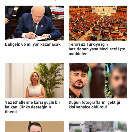
Nedir
Popüler
Programlar
Bahçeli: 86 milyon kazanacak
Terörsüz Türkiye için
Sağlık
hazırlanan yasa Meclis'te! İşte
maddeler
Spor
Teknoloji
Türkiye'nin Geleceği
Yaz ishallerine karşı güçlü bir
Düğün fotoğraflarını çektiği
Türkiye'nin Gündemi
kalkan: Çinko desteğinin
kişi vahşice öldürdü!
önemi
Yerel Gündem