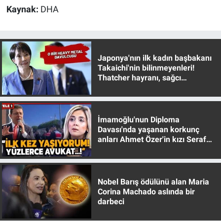
Yerel Yaşam
Kaynak:
DHA
Canlı Yayın
Japonya'nın ilk kadın başbakanı
Takaichi'nin bilinmeyenleri!
Thatcher hayranı, sağcı
muhafazakar
İmamoğlu'nun Diploma
Davası'nda yaşanan korkunç
anları Ahmet Özer'in kızı Seraf
Özer anlattı!
Nobel Barış ödülünü alan Maria
Corina Machado aslında bir
darbeci