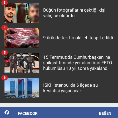
3
Düğün fotoğraflarını çektiği kişi
vahşice öldürdü!
4
9 üründe tek tırnaklı eti tespit edildi
5
15 Temmuz'da Cumhurbaşkanı'na
suikast timinde yer alan firari FETÖ
hükümlüsü 10 yıl sonra yakalandı
6
İSKİ: İstanbul'da 6 ilçede su
kesintisi yaşanacak
FACEBOOK
BEĞEN