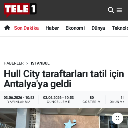
Anında Manşet
Son Dakika
Nöbetçi Eczaneler
Son Dakika
Haber
Ekonomi
Dünya
Teknolo
Başka Sohbetler
Haber
Hava Durumu
Belgesel
Ekonomi
Namaz Vakitleri
HABERLER
ISTANBUL
Bilim turu
Dünya
Trafik Durumu
Hull City taraftarları tatil için
Bilim ve Teknoloji Evreni
Teknoloji
Süper Lig Puan Durumu ve Fikstür
Antalya'ya geldi
Doğa Konuşuyor
Sağlık
Tüm Manşetler
03.06.2026 - 10:53
03.06.2026 - 10:53
80
1 DK
YAYINLANMA
GÜNCELLEME
GÖSTERIM
OKUNMA S
Dünya
Spor
Son Dakika Haberleri
Ege Saati
Yayın Akışı
Haber Arşivi