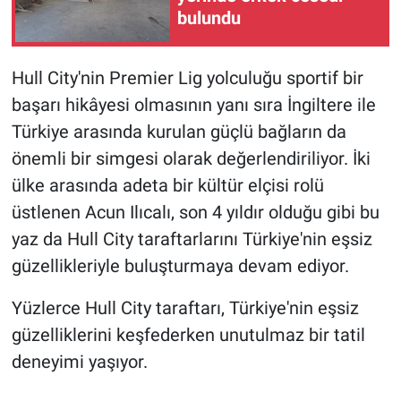
Nedir
bulundu
Popüler
Hull City'nin Premier Lig yolculuğu sportif bir
Programlar
başarı hikâyesi olmasının yanı sıra İngiltere ile
Türkiye arasında kurulan güçlü bağların da
Sağlık
önemli bir simgesi olarak değerlendiriliyor. İki
ülke arasında adeta bir kültür elçisi rolü
Spor
üstlenen Acun Ilıcalı, son 4 yıldır olduğu gibi bu
Teknoloji
yaz da Hull City taraftarlarını Türkiye'nin eşsiz
güzellikleriyle buluşturmaya devam ediyor.
Türkiye'nin Geleceği
Yüzlerce Hull City taraftarı, Türkiye'nin eşsiz
Türkiye'nin Gündemi
güzelliklerini keşfederken unutulmaz bir tatil
deneyimi yaşıyor.
Yerel Gündem