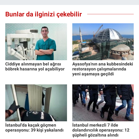
Bunlar da ilginizi çekebilir
Ciddiye alınmayan bel ağrısı
Ayasofya'nın ana kubbesindeki
böbrek hasarına yol açabiliyor
restorasyon çalışmalarında
yeni aşamaya geçildi
İstanbul'da kaçak göçmen
İstanbul merkezli 7 ilde
operasyonu: 39 kişi yakalandı
dolandırıcılık operasyonu: 12
şüpheli gözaltına alındı