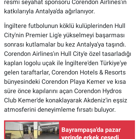
resmi seyahat sponsoru Corendon Airlines'ın
katkılarıyla Antalya'da ağırlanıyor.
Gündem Özel
İngiltere futbolunun köklü kulüplerinden Hull
Günün görüntüsü
City'nin Premier Lig'e yükselmeyi başarması
sonrası kutlamalar bu kez Antalya'ya taşındı.
Haber
Corendon Airlines'ın Hull City'e özel tasarladığı
İlan
kaplan logolu uçak ile İngiltere'den Türkiye'ye
gelen taraftarlar, Corendon Hotels & Resorts
Kimdir
bünyesindeki Corendon Playa Kemer ve kısa
süre önce kapılarını açan Corendon Hydros
Koronavirüs
Club Kemer'de konaklayarak Akdeniz'in eşsiz
atmosferini deneyimleme fırsatı buluyor.
Kültür Sanat
Ne demişti
Bayrampaşa'da pazar
yerinde erkek cesedi