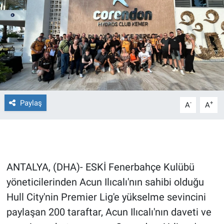
Ege'den Esintiler
İletişim
Eğitim
Eğlence
Ekonomi
Paylaş
-
+
A
A
Forum
Gerçeğin İzinde
ANTALYA, (DHA)- ESKİ Fenerbahçe Kulübü
Gün Başlıyor
yöneticilerinden Acun Ilıcalı'nın sahibi olduğu
Hull City'nin Premier Lig'e yükselme sevincini
Gün Bitiyor
paylaşan 200 taraftar, Acun Ilıcalı'nın daveti ve
Gün Ortası