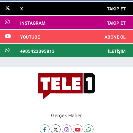
X
TAKIP ET
INSTAGRAM
TAKIP ET
YOUTUBE
ABONE OL
+905423395813
İLETIŞIM
Gerçek Haber