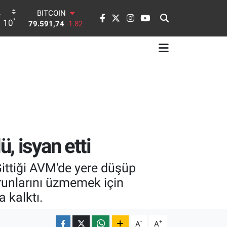
DOLAR
°
10
45,43620
0.02
EURO
53,38690
0.19
STERLİN
61,60380
0.18
G.ALTIN
6862,09000
0.19
BİST100
14.598,00
0
BITCOIN
79.591,74
-1.82
, isyan etti
ittiği AVM'de yere düşüp
orunlarını üzmemek için
 kalktı.
-
+
A
A