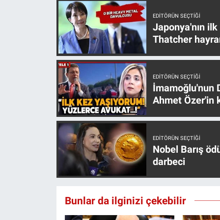
EDITÖRÜN SEÇTIĞI
Japonya'nın ilk
Thatcher hayra
EDITÖRÜN SEÇTIĞI
İmamoğlu'nun D
Ahmet Özer'in k
EDITÖRÜN SEÇTIĞI
Nobel Barış öd
darbeci
Bunlar da ilginizi çekebilir