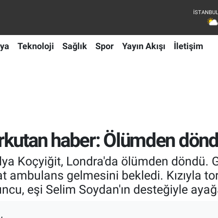
ya
Teknoloji
Sağlık
Spor
Yayın Akışı
İletişim
orkutan haber: Ölümden döndü
ya Koçyiğit, Londra'da ölümden döndü. G
at ambulans gelmesini bekledi. Kızıyla t
uncu, eşi Selim Soydan'ın desteğiyle ayağa