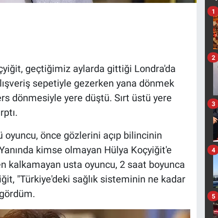
1
2
iğit, geçtiğimiz aylarda gittiği Londra'da
lışveriş sepetiyle gezerken yana dönmek
ers dönmesiyle yere düştü. Sırt üstü yere
3
rptı.
 oyuncu, önce gözlerini açıp bilincinin
. Yanında kimse olmayan Hülya Koçyiğit'e
4
nden kalkamayan usta oyuncu, 2 saat boyunca
it, "Türkiye'deki sağlık sisteminin ne kadar
 gördüm.
5