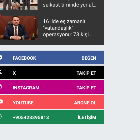
suikast timinde yer alan
firari FETÖ hükümlüsü
10 yıl sonra yakalandı
16 ilde eş zamanlı
“vatandaşlık”
operasyonu: 73 kişi
gözaltına alındı
FACEBOOK
BEĞEN
X
TAKIP ET
INSTAGRAM
TAKIP ET
YOUTUBE
ABONE OL
+905423395813
İLETIŞIM