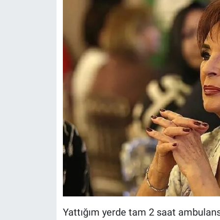
Nedir
Popüler
Programlar
Sağlık
Spor
Teknoloji
Türkiye'nin Geleceği
Türkiye'nin Gündemi
Yerel Gündem
Yattığım yerde tam 2 saat ambulansı