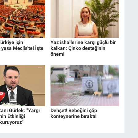
ürkiye için
Yaz ishallerine karşı güçlü bir
 yasa Meclis'te! İşte
kalkan: Çinko desteğinin
önemi
anı Gürlek: "Yargı
Dehşet! Bebeğini çöp
in Etkinliği
konteynerine bıraktı!
 kuruyoruz"