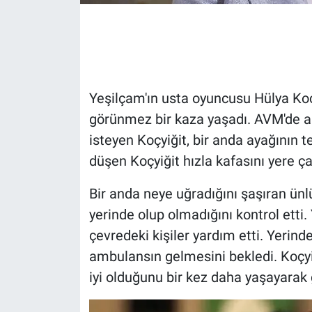
Gündem Özel
Günün görüntüsü
Yeşilçam'ın usta oyuncusu Hülya Koçy
Haber
görünmez bir kaza yaşadı. AVM'de a
isteyen Koçyiğit, bir anda ayağının t
İlan
düşen Koçyiğit hızla kafasını yere ça
Kimdir
Bir anda neye uğradığını şaşıran ünlü
Koronavirüs
yerinde olup olmadığını kontrol etti
çevredeki kişiler yardım etti. Yeri
Kültür Sanat
ambulansın gelmesini bekledi. Koçyiğ
iyi olduğunu bir kez daha yaşayarak
Ne demişti