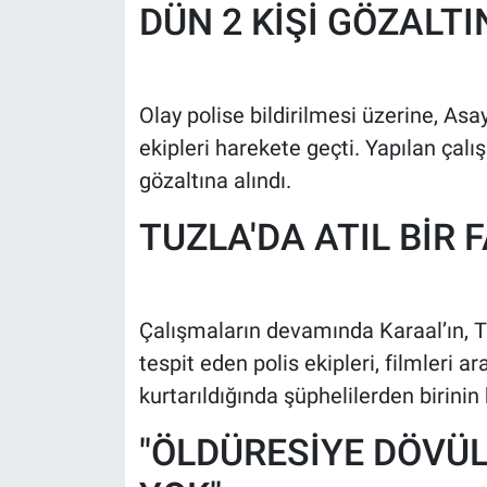
Nedir
DÜN 2 KİŞİ GÖZALTI
Popüler
Olay polise bildirilmesi üzerine, As
Programlar
ekipleri harekete geçti. Yapılan çalı
Sağlık
gözaltına alındı.
TUZLA'DA ATIL BİR 
Spor
Teknoloji
Çalışmaların devamında Karaal’ın, Tuz
Türkiye'nin Geleceği
tespit eden polis ekipleri, filmleri 
kurtarıldığında şüphelilerden birinin
Türkiye'nin Gündemi
"ÖLDÜRESİYE DÖVÜL
Yerel Gündem