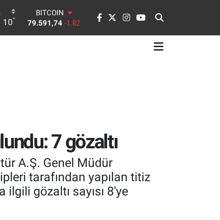
BITCOIN
79.591,74
-1.82
°
10
DOLAR
45,43620
0.02
EURO
53,38690
0.19
STERLİN
61,60380
0.18
G.ALTIN
6862,09000
0.19
BİST100
14.598,00
0
lundu: 7 gözaltı
ltür A.Ş. Genel Müdür
eri tarafından yapılan titiz
ilgili gözaltı sayısı 8'ye