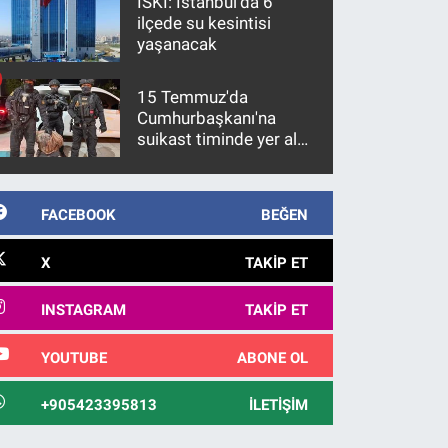
İSKİ: İstanbul'da 6
ilçede su kesintisi
yaşanacak
15 Temmuz'da
Cumhurbaşkanı'na
suikast timinde yer alan
firari FETÖ hükümlüsü
10 yıl sonra yakalandı
FACEBOOK
BEĞEN
X
TAKIP ET
INSTAGRAM
TAKIP ET
YOUTUBE
ABONE OL
+905423395813
İLETIŞIM