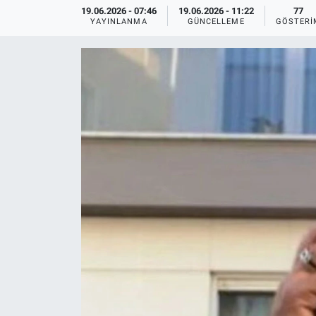
19.06.2026 - 07:46
19.06.2026 - 11:22
77
YAYINLANMA
GÜNCELLEME
GÖSTERI
Ege'den Esintiler
İletişim
Eğitim
Eğlence
Ekonomi
Forum
Gerçeğin İzinde
Gün Başlıyor
Gün Bitiyor
Gün Ortası