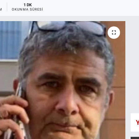
1 DK
M
OKUNMA SÜRESI
Y