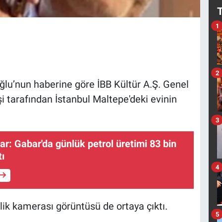
1
2
lu’nun haberine göre İBB Kültür A.Ş. Genel
i tarafından İstanbul Maltepe'deki evinin
3
r: Gabar'da günlük petrol üretimi 83 bin
tı
4
enlik kamerası görüntüsü de ortaya çıktı.
5