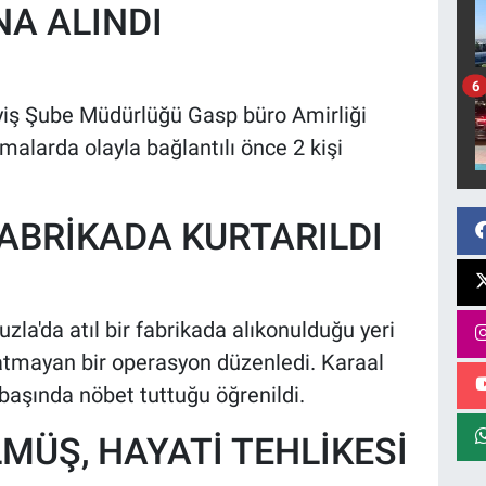
NA ALINDI
6
ayiş Şube Müdürlüğü Gasp büro Amirliği
şmalarda olayla bağlantılı önce 2 kişi
FABRİKADA KURTARILDI
la'da atıl bir fabrikada alıkonulduğu yeri
aratmayan bir operasyon düzenledi. Karaal
 başında nöbet tuttuğu öğrenildi.
MÜŞ, HAYATİ TEHLİKESİ