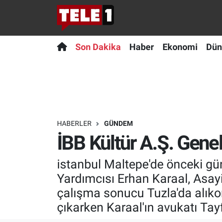
Anında Manşet
Son Dakika
Nöbetçi Eczaneler
Son Dakika
Haber
Ekonomi
Dün
Başka Sohbetler
Haber
Hava Durumu
Belgesel
Ekonomi
Namaz Vakitleri
Bilim turu
Dünya
Trafik Durumu
HABERLER
GÜNDEM
İBB Kültür A.Ş. Gene
Bilim ve Teknoloji Evreni
Teknoloji
Süper Lig Puan Durumu ve Fikstür
istanbul Maltepe'de önceki gün
Doğa Konuşuyor
Sağlık
Tüm Manşetler
Yardımcısı Erhan Karaal, Asayi
Dünya
Spor
Son Dakika Haberleri
çalışma sonucu Tuzla'da alıkonul
çıkarken Karaal'ın avukatı Tayf
Ege Saati
Yayın Akışı
Haber Arşivi