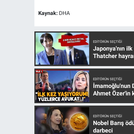
Kaynak:
DHA
EDITÖRÜN SEÇTIĞI
Japonya'nın ilk
Thatcher hayra
EDITÖRÜN SEÇTIĞI
İmamoğlu'nun D
Ahmet Özer'in k
EDITÖRÜN SEÇTIĞI
Nobel Barış öd
darbeci