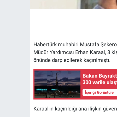
Gündem Özel
Günün görüntüsü
Haber
Habertürk muhabiri Mustafa Şekeroğ
Müdür Yardımcısı Erhan Karaal, 3 kiş
İlan
önünde darp edilerek kaçırılmıştı.
Kimdir
Bakan Bayrakta
Koronavirüs
300 varile ulaş
Kültür Sanat
İçeriği Görüntüle
Ne demişti
Karaal'ın kaçırıldığı ana ilişkin güv