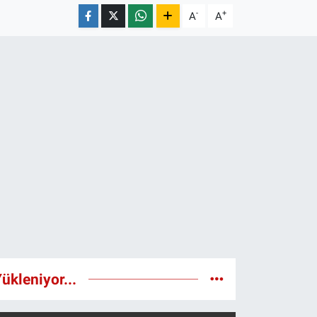
-
+
A
A
ükleniyor...