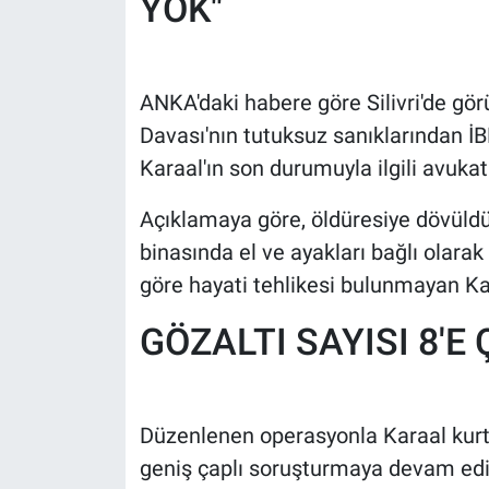
YOK"
Yerel Yaşam
Canlı Yayın
ANKA'daki habere göre Silivri'de gö
Davası'nın tutuksuz sanıklarından İ
Karaal'ın son durumuyla ilgili avukat
Açıklamaya göre, öldüresiye dövüldüğü
binasında el ve ayakları bağlı olarak 
göre hayati tehlikesi bulunmayan Ka
GÖZALTI SAYISI 8'E 
Düzenlenen operasyonla Karaal kurtarıl
geniş çaplı soruşturmaya devam edil