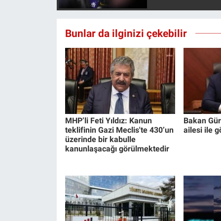
Bunlar da ilginizi çekebilir
MHP’li Feti Yıldız: Kanun
Bakan Gürl
teklifinin Gazi Meclis'te 430’un
ailesi ile
üzerinde bir kabulle
kanunlaşacağı görülmektedir