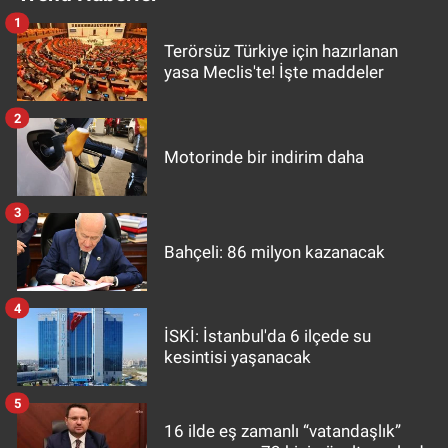
1
Terörsüz Türkiye için hazırlanan
yasa Meclis'te! İşte maddeler
2
Motorinde bir indirim daha
3
Bahçeli: 86 milyon kazanacak
4
İSKİ: İstanbul'da 6 ilçede su
kesintisi yaşanacak
5
16 ilde eş zamanlı “vatandaşlık”