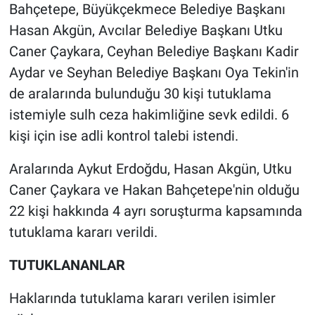
Nedir
Bahçetepe, Büyükçekmece Belediye Başkanı
Hasan Akgün, Avcılar Belediye Başkanı Utku
Popüler
Caner Çaykara, Ceyhan Belediye Başkanı Kadir
Aydar ve Seyhan Belediye Başkanı Oya Tekin'in
Programlar
de aralarında bulunduğu 30 kişi tutuklama
Sağlık
istemiyle sulh ceza hakimliğine sevk edildi. 6
kişi için ise adli kontrol talebi istendi.
Spor
Aralarında Aykut Erdoğdu, Hasan Akgün, Utku
Teknoloji
Caner Çaykara ve Hakan Bahçetepe'nin olduğu
22 kişi hakkında 4 ayrı soruşturma kapsamında
Türkiye'nin Geleceği
tutuklama kararı verildi.
Türkiye'nin Gündemi
TUTUKLANANLAR
Yerel Gündem
Haklarında tutuklama kararı verilen isimler