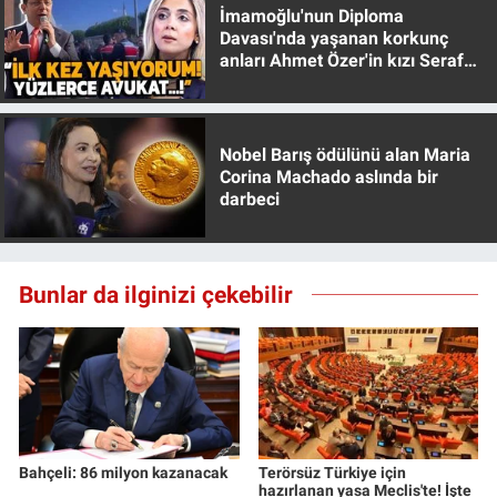
İmamoğlu'nun Diploma
Davası'nda yaşanan korkunç
anları Ahmet Özer'in kızı Seraf
Özer anlattı!
Nobel Barış ödülünü alan Maria
Corina Machado aslında bir
darbeci
Bunlar da ilginizi çekebilir
Bahçeli: 86 milyon kazanacak
Terörsüz Türkiye için
hazırlanan yasa Meclis'te! İşte