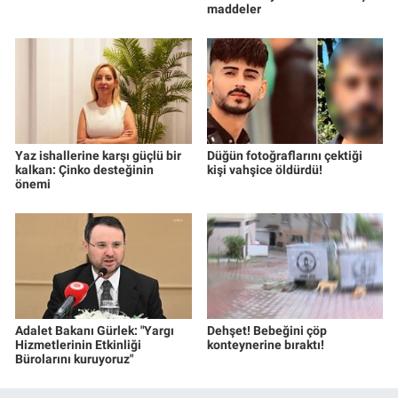
maddeler
Yaz ishallerine karşı güçlü bir
Düğün fotoğraflarını çektiği
kalkan: Çinko desteğinin
kişi vahşice öldürdü!
önemi
Adalet Bakanı Gürlek: "Yargı
Dehşet! Bebeğini çöp
Hizmetlerinin Etkinliği
konteynerine bıraktı!
Bürolarını kuruyoruz"