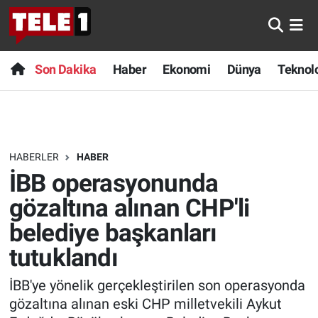
Anında Manşet
Son Dakika
Nöbetçi Eczaneler
Son Dakika
Haber
Ekonomi
Dünya
Teknolo
Başka Sohbetler
Haber
Hava Durumu
Belgesel
Ekonomi
Namaz Vakitleri
HABERLER
HABER
Bilim turu
Dünya
Trafik Durumu
İBB operasyonunda
Bilim ve Teknoloji Evreni
Teknoloji
Süper Lig Puan Durumu ve Fikstür
gözaltına alınan CHP'li
belediye başkanları
Doğa Konuşuyor
Sağlık
Tüm Manşetler
tutuklandı
Dünya
Spor
Son Dakika Haberleri
İBB'ye yönelik gerçekleştirilen son operasyonda
gözaltına alınan eski CHP milletvekili Aykut
Ege Saati
Yayın Akışı
Haber Arşivi