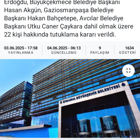
Erdoğdu, Büyükçekmece Belediye Başkanı
Hasan Akgün, Gaziosmanpaşa Belediye
Ege'den Esintiler
İletişim
Başkanı Hakan Bahçetepe, Avcılar Belediye
Başkanı Utku Caner Çaykara dahil olmak üzere
Eğitim
22 kişi hakkında tutuklama kararı verildi.
Eğlence
03.06.2025 - 17:58
04.06.2025 - 06:13
9
1634
YAYINLANMA
GÜNCELLEME
PAYLAŞIM
GÖSTERIM
Ekonomi
Forum
Gerçeğin İzinde
Gün Başlıyor
Gün Bitiyor
Gün Ortası