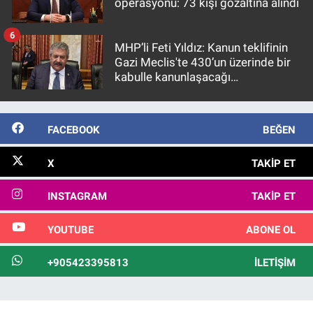
operasyonu: 73 kişi gözaltına alındı
6
MHP’li Feti Yıldız: Kanun teklifinin
Gazi Meclis'te 430’un üzerinde bir
kabulle kanunlaşacağı
görülmektedir
FACEBOOK
BEĞEN
X
TAKIP ET
INSTAGRAM
TAKIP ET
YOUTUBE
ABONE OL
+905423395813
İLETIŞIM