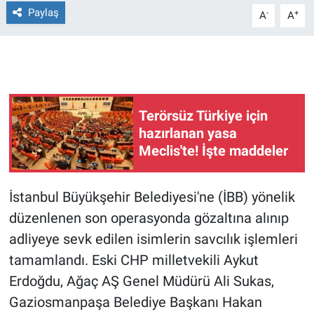
Paylaş
-
+
A
A
Gündem Özel
Günün görüntüsü
Haber
Terörsüz Türkiye için
hazırlanan yasa
İlan
Meclis'te! İşte maddeler
Kimdir
İstanbul Büyükşehir Belediyesi'ne (İBB) yönelik
Koronavirüs
düzenlenen son operasyonda gözaltına alınıp
adliyeye sevk edilen isimlerin savcılık işlemleri
Kültür Sanat
tamamlandı. Eski CHP milletvekili Aykut
Erdoğdu, Ağaç AŞ Genel Müdürü Ali Sukas,
Ne demişti
Gaziosmanpaşa Belediye Başkanı Hakan