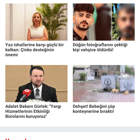
Yaz ishallerine karşı güçlü bir
Düğün fotoğraflarını çektiği
kalkan: Çinko desteğinin
kişi vahşice öldürdü!
önemi
Adalet Bakanı Gürlek: "Yargı
Dehşet! Bebeğini çöp
Hizmetlerinin Etkinliği
konteynerine bıraktı!
Bürolarını kuruyoruz"