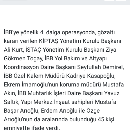
Gündem Özel
Günün görüntüsü
İBB’ye yönelik 4. dalga operasyonda, gözaltı
kararı verilen KİPTAŞ Yönetim Kurulu Başkanı
Haber
Ali Kurt, İSTAÇ Yönetim Kurulu Başkanı Ziya
Gökmen Togay, İBB Yol Bakım ve Altyapı
İlan
Koordinasyon Daire Başkanı Seyfullah Demirel,
Kimdir
İBB Özel Kalem Müdürü Kadriye Kasapoğlu,
Ekrem İmamoğlu'nun koruma müdürü Mustafa
Koronavirüs
Akın, İBB Muhtarlık İşleri Daire Başkanı Yavuz
Saltık, Yapı Merkez İnşaat sahipleri Mustafa
Kültür Sanat
Başar Arıoğlu, Erdem Arıoğlu ile Özge
Ne demişti
Arıoğlu'nun da aralarında bulunduğu 45 kişi
emniyette ifade verdi.