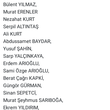
Bülent YILMAZ,
Yerel Yaşam
Murat ERENLER
Canlı Yayın
Nezahat KURT
Serpil ALTINTAŞ
Ali KURT
Abdussamet BAYDAR,
Yusuf ŞAHİN,
Sarp YALÇINKAYA,
Erdem ARIOĞLU,
Sami Özge ARIOĞLU,
Berat Çağrı KAPKİ,
Güngör GÜRMAN,
Sinan SEPETCİ,
Murat Şeyhmus SARIBOĞA,
Ekrem YILDIRIM,