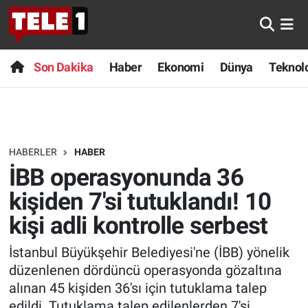
Anında Manşet
Son Dakika
Nöbetçi Eczaneler
Son Dakika
Haber
Ekonomi
Dünya
Teknolo
Başka Sohbetler
Haber
Hava Durumu
Belgesel
Ekonomi
Namaz Vakitleri
HABERLER
HABER
Bilim turu
Dünya
Trafik Durumu
İBB operasyonunda 36
Bilim ve Teknoloji Evreni
Teknoloji
Süper Lig Puan Durumu ve Fikstür
kişiden 7'si tutuklandı! 10
kişi adli kontrolle serbest
Doğa Konuşuyor
Sağlık
Tüm Manşetler
İstanbul Büyükşehir Belediyesi'ne (İBB) yönelik
Dünya
Spor
Son Dakika Haberleri
düzenlenen dördüncü operasyonda gözaltına
alınan 45 kişiden 36'sı için tutuklama talep
Ege Saati
Yayın Akışı
Haber Arşivi
edildi. Tutuklama talep edilenlerden 7'si