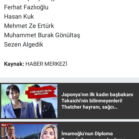
Ferhat Fazlıoğlu
Hasan Kuk
Mehmet Ze Ertürk
Muhammet Burak Gönültaş
Sezen Algedik
Kaynak:
HABER MERKEZİ
Japonya'nın ilk kadın başbakanı
Takaichi'nin bilinmeyenleri!
Thatcher hayranı, sağcı
muhafazakar
İmamoğlu'nun Diploma