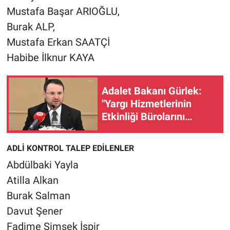
Mustafa Başar ARIOĞLU,
Burak ALP,
Mustafa Erkan SAATÇİ
Habibe İlknur KAYA
Adalet Bakanı Gürlek:
"Yargı Hizmetlerinin
Etkinliği Bürolarını
kuruyoruz"
ADLİ KONTROL TALEP EDİLENLER
Abdülbaki Yayla
Atilla Alkan
Burak Salman
Davut Şener
Fadime Şimşek İşpir