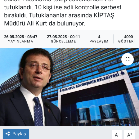
tutuklandı. 10 kişi ise adli kontrolle serbest
Ege'den Esintiler
İletişim
bırakıldı. Tutuklananlar arasında KİPTAŞ
Müdürü Ali Kurt da bulunuyor.
Eğitim
26.05.2025 - 08:47
27.05.2025 - 00:11
4
4090
YAYINLANMA
GÜNCELLEME
PAYLAŞIM
GÖSTERIM
Eğlence
Ekonomi
Forum
Gerçeğin İzinde
Gün Başlıyor
Gün Bitiyor
Paylaş
-
+
A
A
Gün Ortası