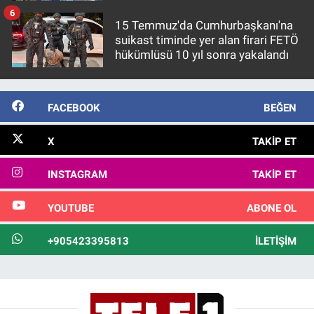
6
15 Temmuz'da Cumhurbaşkanı'na
suikast timinde yer alan firari FETÖ
hükümlüsü 10 yıl sonra yakalandı
FACEBOOK
BEĞEN
X
TAKIP ET
INSTAGRAM
TAKIP ET
YOUTUBE
ABONE OL
+905423395813
İLETIŞIM