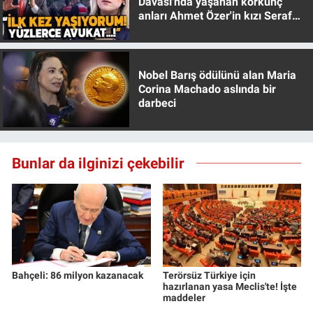
Davası'nda yaşanan korkunç
anları Ahmet Özer'in kızı Seraf
Özer anlattı!
Nobel Barış ödülünü alan Maria
Corina Machado aslında bir
darbeci
Bunlar da ilginizi çekebilir
Bahçeli: 86 milyon kazanacak
Terörsüz Türkiye için
hazırlanan yasa Meclis'te! İşte
maddeler