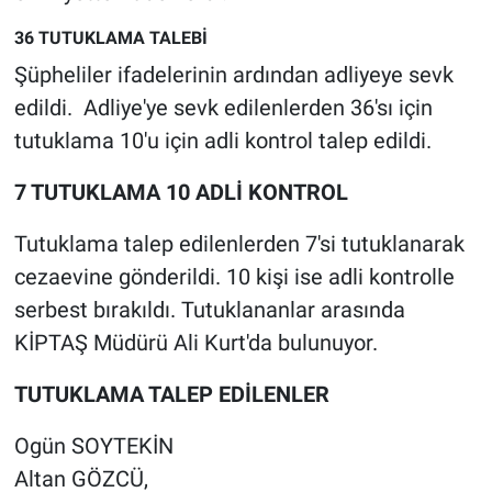
Nedir
36 TUTUKLAMA TALEBİ
Popüler
Şüpheliler ifadelerinin ardından adliyeye sevk
edildi. Adliye'ye sevk edilenlerden 36'sı için
Programlar
tutuklama 10'u için adli kontrol talep edildi.
Sağlık
7 TUTUKLAMA 10 ADLİ KONTROL
Spor
Tutuklama talep edilenlerden 7'si tutuklanarak
cezaevine gönderildi. 10 kişi ise adli kontrolle
Teknoloji
serbest bırakıldı. Tutuklananlar arasında
KİPTAŞ Müdürü Ali Kurt'da bulunuyor.
Türkiye'nin Geleceği
TUTUKLAMA TALEP EDİLENLER
Türkiye'nin Gündemi
Ogün SOYTEKİN
Yerel Gündem
Altan GÖZCÜ,