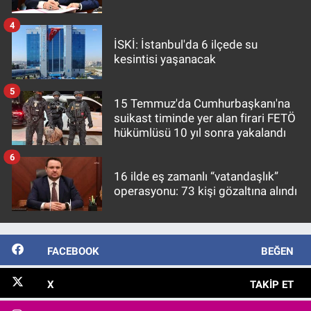
4
İSKİ: İstanbul'da 6 ilçede su
kesintisi yaşanacak
5
15 Temmuz'da Cumhurbaşkanı'na
suikast timinde yer alan firari FETÖ
hükümlüsü 10 yıl sonra yakalandı
6
16 ilde eş zamanlı “vatandaşlık”
operasyonu: 73 kişi gözaltına alındı
FACEBOOK
BEĞEN
X
TAKIP ET