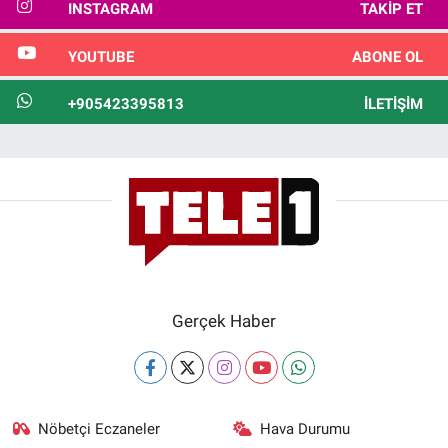
INSTAGRAM
TAKIP ET
YOUTUBE
ABONE OL
+905423395813
İLETIŞIM
Gerçek Haber
Nöbetçi Eczaneler
Hava Durumu