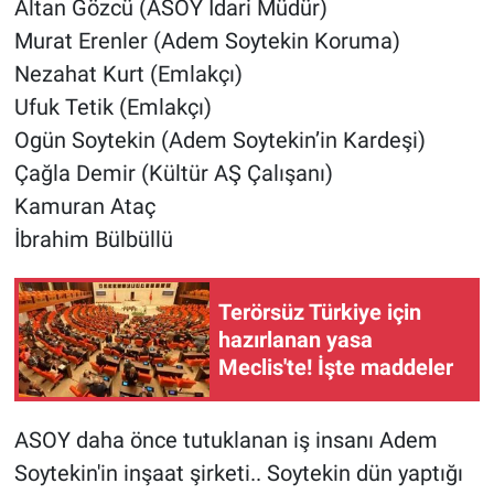
Altan Gözcü (ASOY İdari Müdür)
Murat Erenler (Adem Soytekin Koruma)
Nezahat Kurt (Emlakçı)
Ufuk Tetik (Emlakçı)
Ogün Soytekin (Adem Soytekin’in Kardeşi)
Çağla Demir (Kültür AŞ Çalışanı)
Kamuran Ataç
İbrahim Bülbüllü
Terörsüz Türkiye için
hazırlanan yasa
Meclis'te! İşte maddeler
ASOY daha önce tutuklanan iş insanı Adem
Soytekin'in inşaat şirketi.. Soytekin dün yaptığı