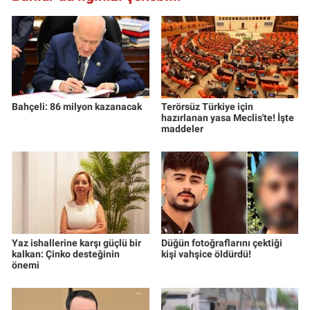
Bahçeli: 86 milyon kazanacak
Terörsüz Türkiye için
hazırlanan yasa Meclis'te! İşte
maddeler
Yaz ishallerine karşı güçlü bir
Düğün fotoğraflarını çektiği
kalkan: Çinko desteğinin
kişi vahşice öldürdü!
önemi