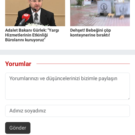
Adalet Bakanı Gürlek: "Yargı
Dehşet! Bebeğini çöp
Hizmetlerinin Etkinliği
konteynerine bıraktı!
Bürolarını kuruyoruz"
Yorumlar
Gönder