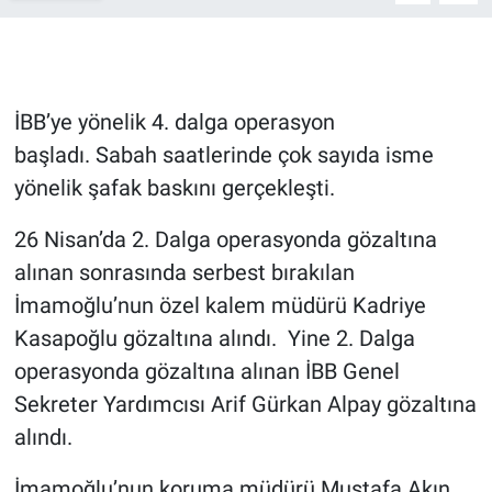
Gündem Özel
Günün görüntüsü
İBB’ye yönelik 4. dalga operasyon
başladı. Sabah saatlerinde çok sayıda isme
Haber
yönelik şafak baskını gerçekleşti.
İlan
26 Nisan’da 2. Dalga operasyonda gözaltına
alınan sonrasında serbest bırakılan
Kimdir
İmamoğlu’nun özel kalem müdürü Kadriye
Koronavirüs
Kasapoğlu gözaltına alındı. Yine 2. Dalga
operasyonda gözaltına alınan İBB Genel
Kültür Sanat
Sekreter Yardımcısı Arif Gürkan Alpay gözaltına
alındı.
Ne demişti
İmamoğlu’nun koruma müdürü Mustafa Akın