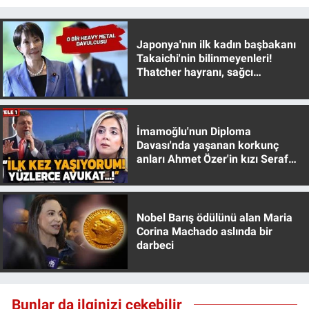
Japonya'nın ilk kadın başbakanı
Takaichi'nin bilinmeyenleri!
Thatcher hayranı, sağcı
muhafazakar
İmamoğlu'nun Diploma
Davası'nda yaşanan korkunç
anları Ahmet Özer'in kızı Seraf
Özer anlattı!
Nobel Barış ödülünü alan Maria
Corina Machado aslında bir
darbeci
Bunlar da ilginizi çekebilir