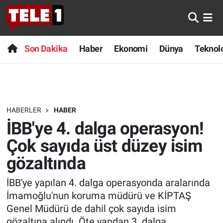
Anında Manşet
Son Dakika
Nöbetçi Eczaneler
Son Dakika
Haber
Ekonomi
Dünya
Teknolo
Başka Sohbetler
Haber
Hava Durumu
Belgesel
Ekonomi
Namaz Vakitleri
HABERLER
HABER
Bilim turu
Dünya
Trafik Durumu
İBB'ye 4. dalga operasyon!
Bilim ve Teknoloji Evreni
Teknoloji
Süper Lig Puan Durumu ve Fikstür
Çok sayıda üst düzey isim
gözaltında
Doğa Konuşuyor
Sağlık
Tüm Manşetler
İBB'ye yapılan 4. dalga operasyonda aralarında
Dünya
Spor
Son Dakika Haberleri
İmamoğlu'nun koruma müdürü ve KİPTAŞ
Genel Müdürü de dahil çok sayıda isim
Ege Saati
Yayın Akışı
Haber Arşivi
gözaltına alındı. Öte yandan 3. dalga