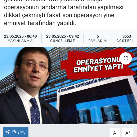
operasyonun jandarma tarafından yapılması
Ege'den Esintiler
İletişim
dikkat çekmişti fakat son operasyon yine
emniyet tarafından yapıldı.
Eğitim
23.05.2025 - 06:40
23.05.2025 - 09:42
5
3653
YAYINLANMA
GÜNCELLEME
PAYLAŞIM
GÖSTERIM
Eğlence
Ekonomi
Forum
Gerçeğin İzinde
Gün Başlıyor
Gün Bitiyor
Paylaş
-
+
A
A
Gün Ortası