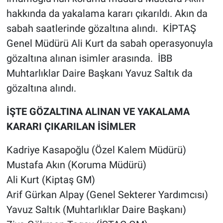
Nedir
hakkında da yakalama kararı çıkarıldı. Akın da
sabah saatlerinde gözaltına alındı. KİPTAŞ
Popüler
Genel Müdürü Ali Kurt da sabah operasyonuyla
Programlar
gözaltına alınan isimler arasında. İBB
Muhtarlıklar Daire Başkanı Yavuz Saltık da
Sağlık
gözaltına alındı.
Spor
İŞTE GÖZALTINA ALINAN VE YAKALAMA
KARARI ÇIKARILAN İSİMLER
Teknoloji
Kadriye Kasapoğlu (Özel Kalem Müdürü)
Türkiye'nin Geleceği
Mustafa Akın (Koruma Müdürü)
Ali Kurt (Kiptaş GM)
Türkiye'nin Gündemi
Arif Gürkan Alpay (Genel Sekterer Yardımcısı)
Yerel Gündem
Yavuz Saltık (Muhtarlıklar Daire Başkanı)