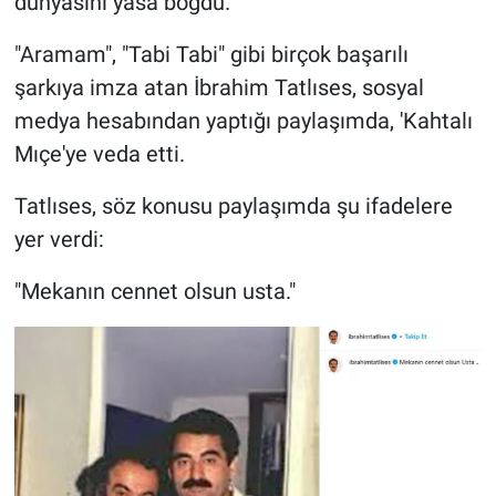
dünyasını yasa boğdu.
Gündem Özel
"Aramam", "Tabi Tabi" gibi birçok başarılı
şarkıya imza atan İbrahim Tatlıses, sosyal
Günün görüntüsü
medya hesabından yaptığı paylaşımda, 'Kahtalı
Mıçe'ye veda etti.
Haber
Tatlıses, söz konusu paylaşımda şu ifadelere
İlan
yer verdi:
Kimdir
"Mekanın cennet olsun usta."
Koronavirüs
Kültür Sanat
Ne demişti