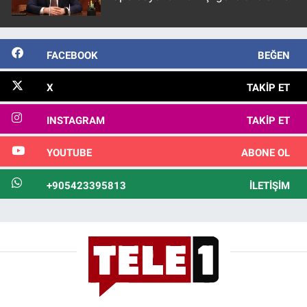
FACEBOOK
BEĞEN
X
TAKIP ET
INSTAGRAM
TAKIP ET
YOUTUBE
ABONE OL
+905423395813
İLETIŞIM