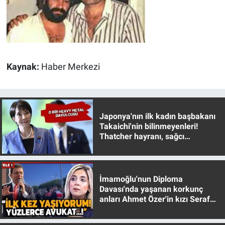
Nedir
Popüler
Programlar
Kaynak:
Haber Merkezi
Sağlık
Spor
Japonya'nın ilk kadın başbakanı
Takaichi'nin bilinmeyenleri!
Teknoloji
Thatcher hayranı, sağcı
muhafazakar
Türkiye'nin Geleceği
İmamoğlu'nun Diploma
Türkiye'nin Gündemi
Davası'nda yaşanan korkunç
anları Ahmet Özer'in kızı Seraf
Yerel Gündem
Özer anlattı!