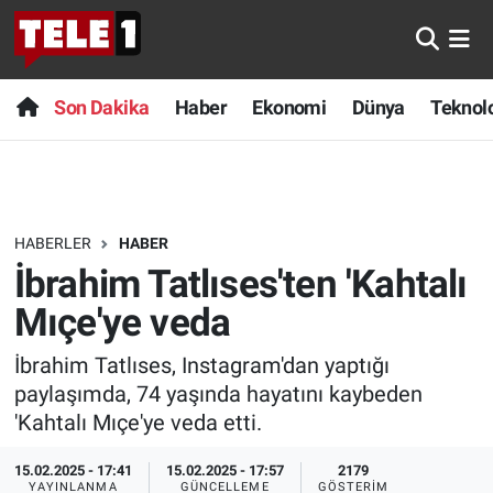
Anında Manşet
Son Dakika
Nöbetçi Eczaneler
Son Dakika
Haber
Ekonomi
Dünya
Teknolo
Başka Sohbetler
Haber
Hava Durumu
Belgesel
Ekonomi
Namaz Vakitleri
HABERLER
HABER
Bilim turu
Dünya
Trafik Durumu
İbrahim Tatlıses'ten 'Kahtalı
Bilim ve Teknoloji Evreni
Teknoloji
Süper Lig Puan Durumu ve Fikstür
Mıçe'ye veda
İbrahim Tatlıses, Instagram'dan yaptığı
Doğa Konuşuyor
Sağlık
Tüm Manşetler
paylaşımda, 74 yaşında hayatını kaybeden
Dünya
Spor
Son Dakika Haberleri
'Kahtalı Mıçe'ye veda etti.
15.02.2025 - 17:41
15.02.2025 - 17:57
2179
Ege Saati
Yayın Akışı
Haber Arşivi
YAYINLANMA
GÜNCELLEME
GÖSTERIM