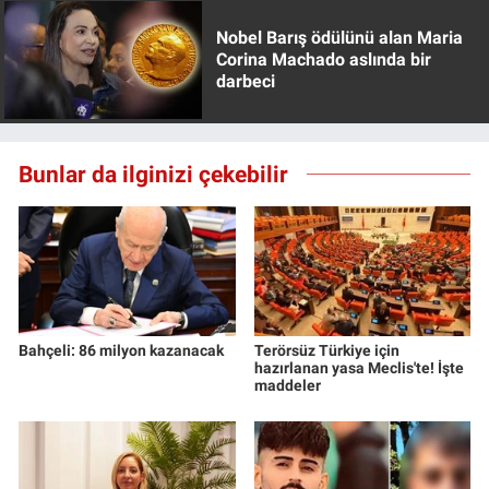
Yerel Yaşam
Nobel Barış ödülünü alan Maria
Corina Machado aslında bir
Canlı Yayın
darbeci
Bunlar da ilginizi çekebilir
Bahçeli: 86 milyon kazanacak
Terörsüz Türkiye için
hazırlanan yasa Meclis'te! İşte
maddeler