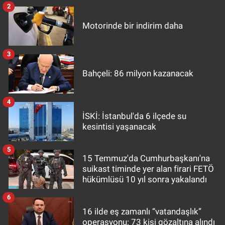
2
Motorinde bir indirim daha
3
Bahçeli: 86 milyon kazanacak
4
İSKİ: İstanbul'da 6 ilçede su
kesintisi yaşanacak
5
15 Temmuz'da Cumhurbaşkanı'na
suikast timinde yer alan firari FETÖ
hükümlüsü 10 yıl sonra yakalandı
6
16 ilde eş zamanlı “vatandaşlık”
operasyonu: 73 kişi gözaltına alındı