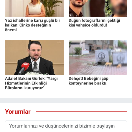
Yaz ishallerine karşı güçlü bir
Düğün fotoğraflarını çektiği
kalkan: Çinko desteğinin
kişi vahşice öldürdü!
önemi
Adalet Bakanı Gürlek: "Yargı
Dehşet! Bebeğini çöp
Hizmetlerinin Etkinliği
konteynerine bıraktı!
Bürolarını kuruyoruz"
Yorumlar