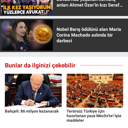
anları Ahmet Özer'in kızı Seraf
Özer anlattı!
Nobel Barış ödülünü alan Maria
Corina Machado aslında bir
darbeci
Bunlar da ilginizi çekebilir
Bahçeli: 86 milyon kazanacak
Terörsüz Türkiye için
hazırlanan yasa Meclis'te! İşte
maddeler