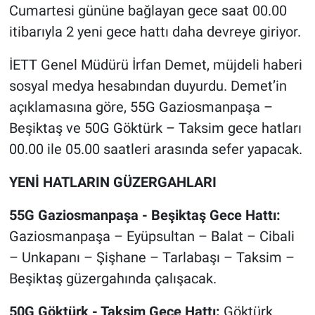
Nedir
Cumartesi gününe bağlayan gece saat 00.00
itibarıyla 2 yeni gece hattı daha devreye giriyor.
Popüler
İETT Genel Müdürü İrfan Demet, müjdeli haberi
Programlar
sosyal medya hesabından duyurdu. Demet’in
açıklamasına göre, 55G Gaziosmanpaşa –
Sağlık
Beşiktaş ve 50G Göktürk – Taksim gece hatları
00.00 ile 05.00 saatleri arasında sefer yapacak.
Spor
YENİ HATLARIN GÜZERGAHLARI
Teknoloji
55G Gaziosmanpaşa - Beşiktaş Gece Hattı:
Türkiye'nin Geleceği
Gaziosmanpaşa – Eyüpsultan – Balat – Cibali
Türkiye'nin Gündemi
– Unkapanı – Şişhane – Tarlabaşı – Taksim –
Beşiktaş güzergahında çalışacak.
Yerel Gündem
50G Göktürk - Taksim Gece Hattı:
Göktürk