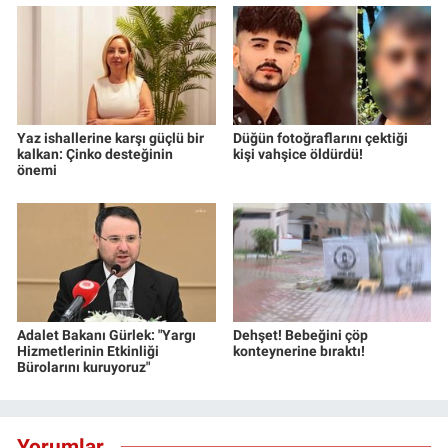
Yaz ishallerine karşı güçlü bir
Düğün fotoğraflarını çektiği
kalkan: Çinko desteğinin
kişi vahşice öldürdü!
önemi
Adalet Bakanı Gürlek: "Yargı
Dehşet! Bebeğini çöp
Hizmetlerinin Etkinliği
konteynerine bıraktı!
Bürolarını kuruyoruz"
Yorumlar