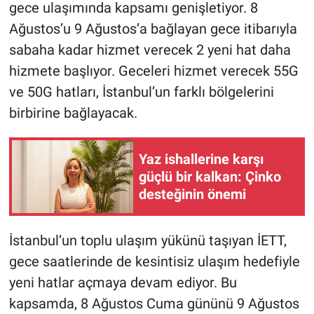
gece ulaşımında kapsamı genişletiyor. 8
Ağustos’u 9 Ağustos’a bağlayan gece itibarıyla
Gündem Özel
sabaha kadar hizmet verecek 2 yeni hat daha
Günün görüntüsü
hizmete başlıyor. Geceleri hizmet verecek 55G
ve 50G hatları, İstanbul’un farklı bölgelerini
Haber
birbirine bağlayacak.
İlan
Yaz ishallerine karşı
güçlü bir kalkan: Çinko
Kimdir
desteğinin önemi
Koronavirüs
İstanbul’un toplu ulaşım yükünü taşıyan İETT,
Kültür Sanat
gece saatlerinde de kesintisiz ulaşım hedefiyle
yeni hatlar açmaya devam ediyor. Bu
Ne demişti
kapsamda, 8 Ağustos Cuma gününü 9 Ağustos