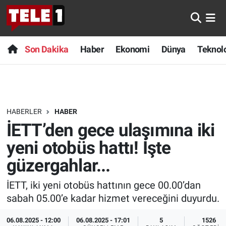
Anında Manşet
Son Dakika
Nöbetçi Eczaneler
Son Dakika
Haber
Ekonomi
Dünya
Teknolo
Başka Sohbetler
Haber
Hava Durumu
Belgesel
Ekonomi
Namaz Vakitleri
HABERLER
HABER
Bilim turu
Dünya
Trafik Durumu
İETT’den gece ulaşımına iki
Bilim ve Teknoloji Evreni
Teknoloji
Süper Lig Puan Durumu ve Fikstür
yeni otobüs hattı! İşte
güzergahlar...
Doğa Konuşuyor
Sağlık
Tüm Manşetler
İETT, iki yeni otobüs hattının gece 00.00’dan
Dünya
Spor
Son Dakika Haberleri
sabah 05.00’e kadar hizmet vereceğini duyurdu.
Ege Saati
Yayın Akışı
Haber Arşivi
06.08.2025 - 12:00
06.08.2025 - 17:01
5
1526