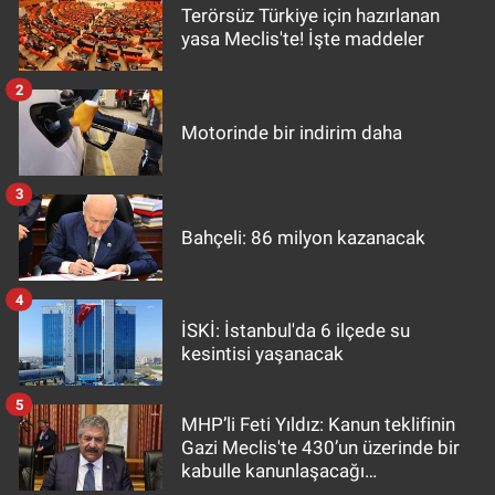
Terörsüz Türkiye için hazırlanan
yasa Meclis'te! İşte maddeler
2
Motorinde bir indirim daha
3
Bahçeli: 86 milyon kazanacak
4
İSKİ: İstanbul'da 6 ilçede su
kesintisi yaşanacak
5
MHP’li Feti Yıldız: Kanun teklifinin
Gazi Meclis'te 430’un üzerinde bir
kabulle kanunlaşacağı
görülmektedir