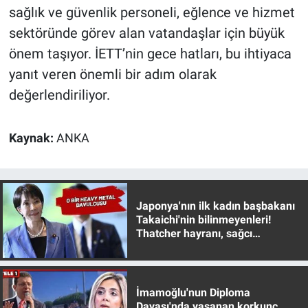
sağlık ve güvenlik personeli, eğlence ve hizmet
sektöründe görev alan vatandaşlar için büyük
önem taşıyor. İETT’nin gece hatları, bu ihtiyaca
yanıt veren önemli bir adım olarak
değerlendiriliyor.
Kaynak:
ANKA
Japonya'nın ilk kadın başbakanı
Takaichi'nin bilinmeyenleri!
Thatcher hayranı, sağcı
muhafazakar
İmamoğlu'nun Diploma
Davası'nda yaşanan korkunç