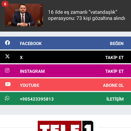
6
16 ilde eş zamanlı “vatandaşlık”
operasyonu: 73 kişi gözaltına alındı
FACEBOOK
BEĞEN
X
TAKIP ET
INSTAGRAM
TAKIP ET
YOUTUBE
ABONE OL
+905423395813
İLETIŞIM