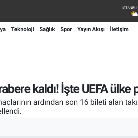
ya
Teknoloji
Sağlık
Spor
Yayın Akışı
İletişim
erabere kaldı! İşte UEFA ülk
çlarının ardından son 16 bileti alan takı
llendi.