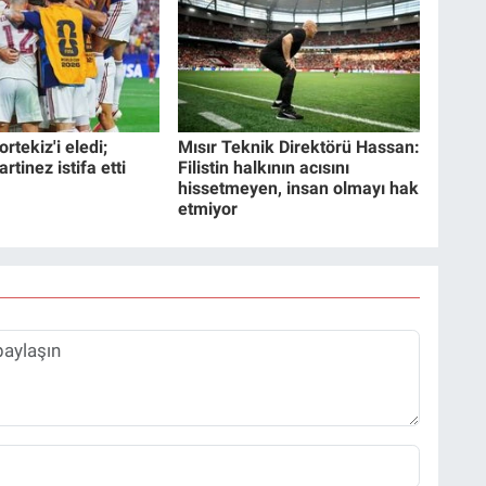
rtekiz'i eledi;
Mısır Teknik Direktörü Hassan:
tinez istifa etti
Filistin halkının acısını
hissetmeyen, insan olmayı hak
etmiyor