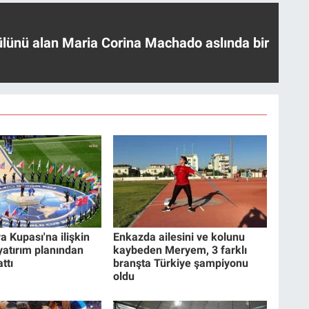
ülünü alan Maria Corina Machado aslında bir
a Kupası'na ilişkin
Enkazda ailesini ve kolunu
 yatırım planından
kaybeden Meryem, 3 farklı
ttı
branşta Türkiye şampiyonu
oldu