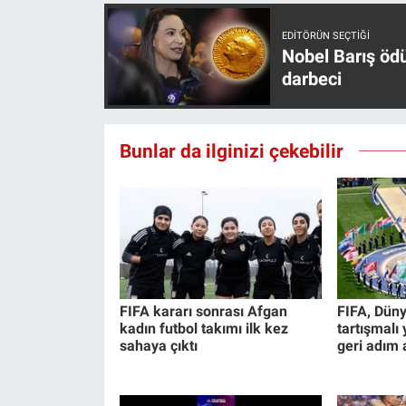
EDITÖRÜN SEÇTIĞI
Nobel Barış öd
darbeci
Bunlar da ilginizi çekebilir
FIFA kararı sonrası Afgan
FIFA, Düny
kadın futbol takımı ilk kez
tartışmalı
sahaya çıktı
geri adım a