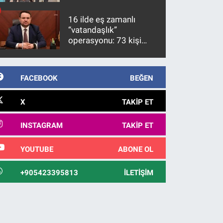
firari FETÖ hükümlüsü
10 yıl sonra yakalandı
16 ilde eş zamanlı
“vatandaşlık”
operasyonu: 73 kişi
gözaltına alındı
FACEBOOK
BEĞEN
X
TAKIP ET
INSTAGRAM
TAKIP ET
YOUTUBE
ABONE OL
+905423395813
İLETIŞIM