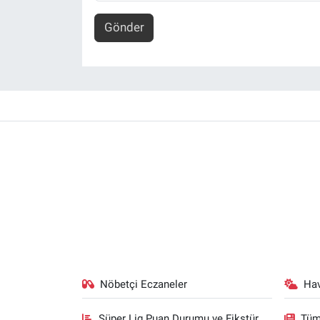
Gönder
Nöbetçi Eczaneler
Ha
Süper Lig Puan Durumu ve Fikstür
Tüm