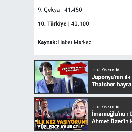
Yerel Yaşam
9. Çekya | 41.450
Canlı Yayın
10. Türkiye | 40.100
Kaynak:
Haber Merkezi
EDITÖRÜN SEÇTIĞI
Japonya'nın ilk
Thatcher hayra
EDITÖRÜN SEÇTIĞI
İmamoğlu'nun D
Ahmet Özer'in k