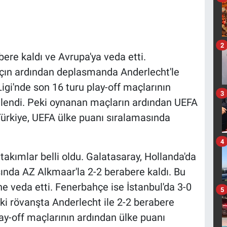
2
ere kaldı ve Avrupa'ya veda etti.
açın ardından deplasmanda Anderlecht'le
igi'nde son 16 turu play-off maçlarının
3
lendi. Peki oynanan maçların ardından UEFA
Türkiye, UEFA ülke puanı sıralamasında
4
takımlar belli oldu. Galatasaray, Hollanda'da
ında AZ Alkmaar'la 2-2 berabere kaldı. Bu
'ne veda etti. Fenerbahçe ise İstanbul'da 3-0
5
ki rövanşta Anderlecht ile 2-2 berabere
lay-off maçlarının ardından ülke puanı