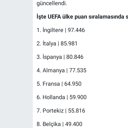
Nedir
güncellendi.
İşte UEFA ülke puan sıralamasında 
Popüler
1. İngiltere | 97.446
Programlar
2. İtalya | 85.981
Sağlık
3. İspanya | 80.846
Spor
4. Almanya | 77.535
Teknoloji
5. Fransa | 64.950
Türkiye'nin Geleceği
6. Hollanda | 59.900
Türkiye'nin Gündemi
7. Portekiz | 55.816
Yerel Gündem
8. Belçika | 49.400