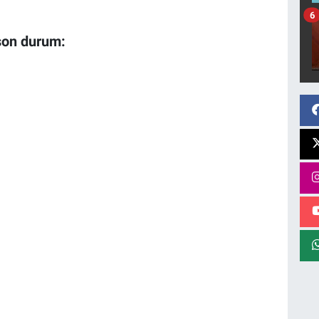
6
son durum: