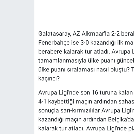
Gündem Özel
Günün görüntüsü
Galatasaray, AZ Alkmaar'la 2-2 berab
Fenerbahçe ise 3-0 kazandığı ilk m
Haber
berabere kalarak tur atladı. Avrupa L
tamamlanmasıyla ülke puanı güncel
İlan
ülke puanı sıralaması nasıl oluştu? 
Kimdir
kaçıncı?
Koronavirüs
Avrupa Ligi'nde son 16 turuna kalan 
4-1 kaybettiği maçın ardından sahas
Kültür Sanat
sonuçla sarı-kırmızılılar Avrupa Ligi
kazandığı maçın ardından Belçika'da
Ne demişti
kalarak tur atladı. Avrupa Ligi'nde p