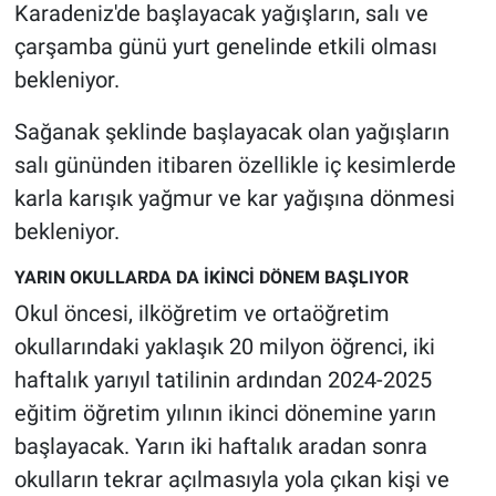
Nedir
Karadeniz'de başlayacak yağışların, salı ve
çarşamba günü yurt genelinde etkili olması
Popüler
bekleniyor.
Programlar
Sağanak şeklinde başlayacak olan yağışların
salı gününden itibaren özellikle iç kesimlerde
Sağlık
karla karışık yağmur ve kar yağışına dönmesi
bekleniyor.
Spor
YARIN OKULLARDA DA İKİNCİ DÖNEM BAŞLIYOR
Teknoloji
Okul öncesi, ilköğretim ve ortaöğretim
okullarındaki yaklaşık 20 milyon öğrenci, iki
Türkiye'nin Geleceği
haftalık yarıyıl tatilinin ardından 2024-2025
Türkiye'nin Gündemi
eğitim öğretim yılının ikinci dönemine yarın
başlayacak. Yarın iki haftalık aradan sonra
Yerel Gündem
okulların tekrar açılmasıyla yola çıkan kişi ve