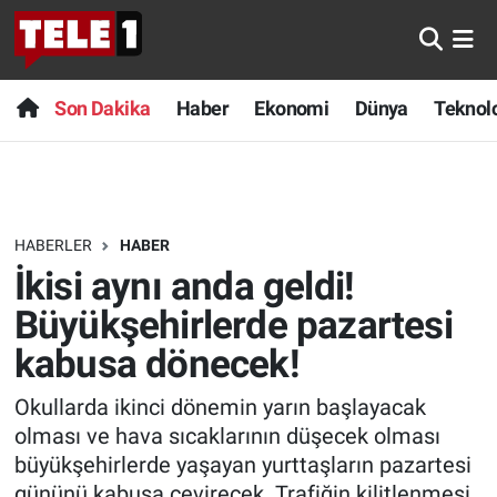
Anında Manşet
Son Dakika
Nöbetçi Eczaneler
Son Dakika
Haber
Ekonomi
Dünya
Teknolo
Başka Sohbetler
Haber
Hava Durumu
Belgesel
Ekonomi
Namaz Vakitleri
HABERLER
HABER
Bilim turu
Dünya
Trafik Durumu
İkisi aynı anda geldi!
Bilim ve Teknoloji Evreni
Teknoloji
Süper Lig Puan Durumu ve Fikstür
Büyükşehirlerde pazartesi
kabusa dönecek!
Doğa Konuşuyor
Sağlık
Tüm Manşetler
Okullarda ikinci dönemin yarın başlayacak
Dünya
Spor
Son Dakika Haberleri
olması ve hava sıcaklarının düşecek olması
büyükşehirlerde yaşayan yurttaşların pazartesi
Ege Saati
Yayın Akışı
Haber Arşivi
gününü kabusa çevirecek. Trafiğin kilitlenmesi