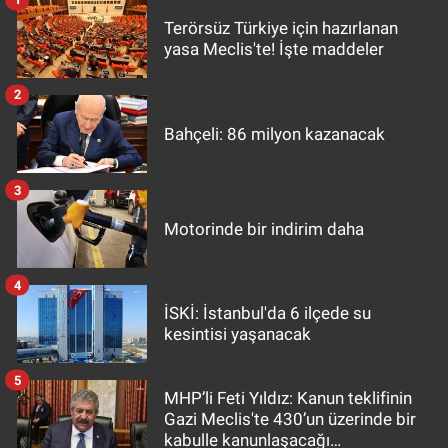
Terörsüz Türkiye için hazırlanan
yasa Meclis'te! İşte maddeler
2
Bahçeli: 86 milyon kazanacak
3
Motorinde bir indirim daha
4
İSKİ: İstanbul'da 6 ilçede su
kesintisi yaşanacak
5
MHP’li Feti Yıldız: Kanun teklifinin
Gazi Meclis'te 430’un üzerinde bir
kabulle kanunlaşacağı