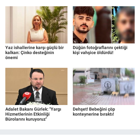
Yaz ishallerine karşı güçlü bir
Düğün fotoğraflarını çektiği
kalkan: Çinko desteğinin
kişi vahşice öldürdü!
önemi
Adalet Bakanı Gürlek: "Yargı
Dehşet! Bebeğini çöp
Hizmetlerinin Etkinliği
konteynerine bıraktı!
Bürolarını kuruyoruz"