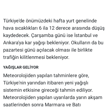
Gündem Özel
Türkiye'de önümüzdeki hafta yurt genelinde
Günün görüntüsü
hava sıcaklıkları 6 ila 12 derece arasında düşüş
kaydedecek. Çarşamba günü ise İstanbul ve
Haber
Ankara'ya kar yağışı bekleniyor. Okulların da bu
İlan
pazartesi günü açılacak olması ile birlikte
trafiğin kilitlenmesi bekleniyor.
Kimdir
YAĞIŞLAR GELİYOR
Koronavirüs
Meteorolojiden yapılan tahminlere göre,
Türkiye'nin yarından itibaren yeni yağışlı
Kültür Sanat
sistemin etkisine gireceği tahmin ediliyor.
Meteorolojiden yapılan uyarılarda yarın akşam
Ne demişti
saatlerinden sonra Marmara ve Batı