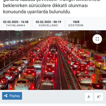
beklenirken sürücülere dikkatli olunması
Ege'den Esintiler
İletişim
konusunda uyarılarda bulunuldu.
Eğitim
02.02.2025 - 16:58
03.02.2025 - 00:19
1828
YAYINLANMA
GÜNCELLEME
GÖSTERIM
Eğlence
Ekonomi
Forum
Gerçeğin İzinde
Gün Başlıyor
Gün Bitiyor
Paylaş
-
+
A
A
Gün Ortası