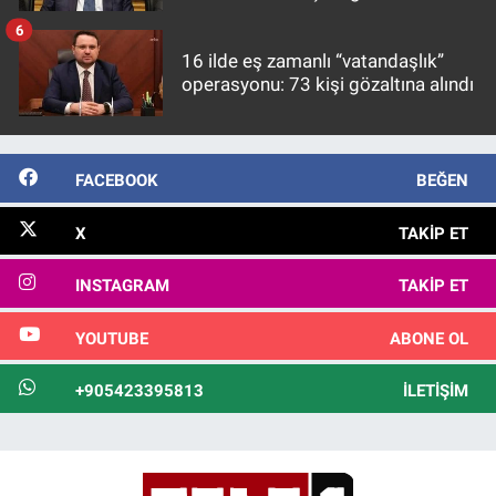
görülmektedir
6
16 ilde eş zamanlı “vatandaşlık”
operasyonu: 73 kişi gözaltına alındı
FACEBOOK
BEĞEN
X
TAKIP ET
INSTAGRAM
TAKIP ET
YOUTUBE
ABONE OL
+905423395813
İLETIŞIM