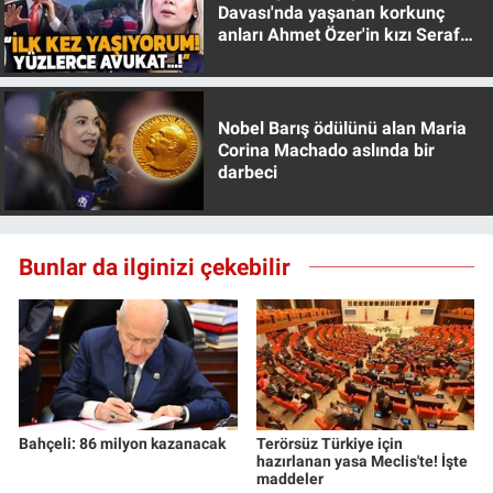
Davası'nda yaşanan korkunç
anları Ahmet Özer'in kızı Seraf
Özer anlattı!
Nobel Barış ödülünü alan Maria
Corina Machado aslında bir
darbeci
Bunlar da ilginizi çekebilir
Bahçeli: 86 milyon kazanacak
Terörsüz Türkiye için
hazırlanan yasa Meclis'te! İşte
maddeler