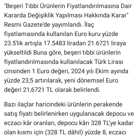
"Beşeri Tıbbi Ürünlerin Fiyatlandırılmasına Dair
Gündem Özel
Kararda Değişiklik Yapılması Hakkında Karar"
Resmi Gazete'de yayımlandı. İlaç
Günün görüntüsü
fiyatlamasında kullanılan Euro kuru yüzde
23.5'lik artışla 17.5483 liradan 21.6721 liraya
Haber
yükseltildi Buna göre, beşeri tıbbi ürünlerin
fiyatlandırılmasında kullanılacak Türk Lirası
İlan
cinsinden 1 Euro değeri, 2024 yılı Ekim ayında
Kimdir
yüzde 23,5 artırılarak, yeni dönemsel Euro
değeri 21,6721 TL olarak belirlendi.
Koronavirüs
Bazı ilaçlar haricindeki ürünlerin perakende
Kültür Sanat
satış fiyatı belirlenirken uygulanacak depocu ve
eczacı kâr oranları, depocu kârı 328 TL’ye kadar
Ne demişti
olan kısmı için (328 TL dâhil) yüzde 8, eczacı