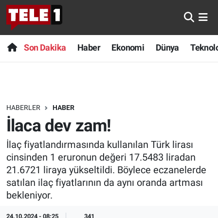
Anında Manşet
Son Dakika
Nöbetçi Eczaneler
Son Dakika
Haber
Ekonomi
Dünya
Teknolo
Başka Sohbetler
Haber
Hava Durumu
Belgesel
Ekonomi
Namaz Vakitleri
HABERLER
HABER
Bilim turu
Dünya
Trafik Durumu
İlaca dev zam!
Bilim ve Teknoloji Evreni
Teknoloji
Süper Lig Puan Durumu ve Fikstür
İlaç fiyatlandırmasında kullanılan Türk lirası
cinsinden 1 eruronun değeri 17.5483 liradan
Doğa Konuşuyor
Sağlık
Tüm Manşetler
21.6721 liraya yükseltildi. Böylece eczanelerde
satılan ilaç fiyatlarının da aynı oranda artması
Dünya
Spor
Son Dakika Haberleri
bekleniyor.
Ege Saati
Yayın Akışı
Haber Arşivi
24.10.2024 - 08:25
341