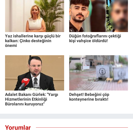
Yaz ishallerine karşı güçlü bir
Düğün fotoğraflarını çektiği
kalkan: Çinko desteğinin
kişi vahşice öldürdü!
önemi
Adalet Bakanı Gürlek: "Yargı
Dehşet! Bebeğini çöp
Hizmetlerinin Etkinliği
konteynerine bıraktı!
Bürolarını kuruyoruz"
Yorumlar