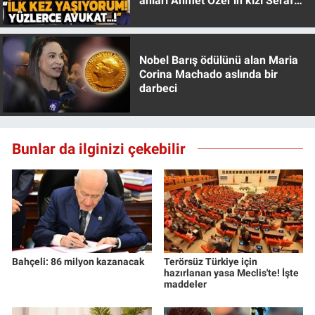
anları Ahmet Özer'in kızı Seraf
Özer anlattı!
Nobel Barış ödülünü alan Maria
Corina Machado aslında bir
darbeci
Bunlar da ilginizi çekebilir
Bahçeli: 86 milyon kazanacak
Terörsüz Türkiye için
hazırlanan yasa Meclis'te! İşte
maddeler