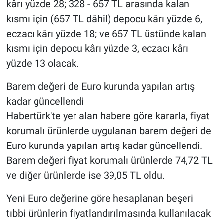
kârı yüzde 28; 328 - 657 TL arasında kalan
Nedir
kısmı için (657 TL dâhil) depocu kârı yüzde 6,
Popüler
eczacı kârı yüzde 18; ve 657 TL üstünde kalan
kısmı için depocu kârı yüzde 3, eczacı kârı
Programlar
yüzde 13 olacak.
Sağlık
Barem değeri de Euro kurunda yapılan artış
kadar güncellendi
Spor
Habertürk'te yer alan habere göre kararla, fiyat
Teknoloji
korumalı ürünlerde uygulanan barem değeri de
Euro kurunda yapılan artış kadar güncellendi.
Türkiye'nin Geleceği
Barem değeri fiyat korumalı ürünlerde 74,72 TL
ve diğer ürünlerde ise 39,05 TL oldu.
Türkiye'nin Gündemi
Yeni Euro değerine göre hesaplanan beşeri
Yerel Gündem
tıbbi ürünlerin fiyatlandırılmasında kullanılacak