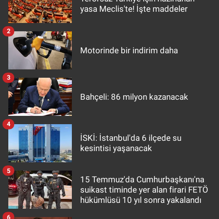
yasa Meclis'te! İşte maddeler
2
Motorinde bir indirim daha
3
Bahçeli: 86 milyon kazanacak
4
İSKİ: İstanbul'da 6 ilçede su
kesintisi yaşanacak
5
15 Temmuz'da Cumhurbaşkanı'na
suikast timinde yer alan firari FETÖ
hükümlüsü 10 yıl sonra yakalandı
6