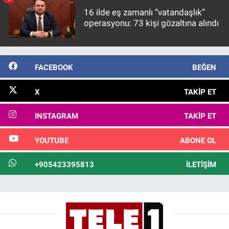
16 ilde eş zamanlı “vatandaşlık”
operasyonu: 73 kişi gözaltına alındı
FACEBOOK
BEĞEN
X
TAKIP ET
INSTAGRAM
TAKIP ET
YOUTUBE
ABONE OL
+905423395813
İLETIŞIM