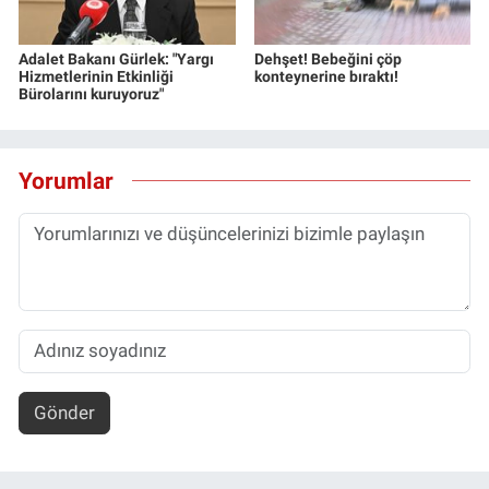
Adalet Bakanı Gürlek: "Yargı
Dehşet! Bebeğini çöp
Hizmetlerinin Etkinliği
konteynerine bıraktı!
Bürolarını kuruyoruz"
Yorumlar
Gönder