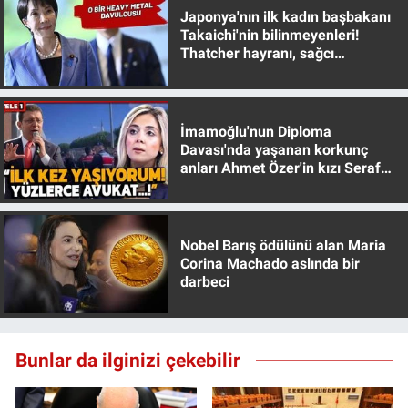
Japonya'nın ilk kadın başbakanı
Takaichi'nin bilinmeyenleri!
Thatcher hayranı, sağcı
muhafazakar
İmamoğlu'nun Diploma
Davası'nda yaşanan korkunç
anları Ahmet Özer'in kızı Seraf
Özer anlattı!
Nobel Barış ödülünü alan Maria
Corina Machado aslında bir
darbeci
Bunlar da ilginizi çekebilir