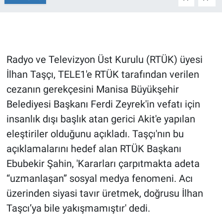
Gündem Özel
Günün görüntüsü
Radyo ve Televizyon Üst Kurulu (RTÜK) üyesi
İlhan Taşçı, TELE1'e RTÜK tarafından verilen
Haber
cezanın gerekçesini Manisa Büyükşehir
İlan
Belediyesi Başkanı Ferdi Zeyrek'in vefatı için
insanlık dışı başlık atan gerici Akit'e yapılan
Kimdir
eleştiriler olduğunu açıkladı. Taşçı'nın bu
açıklamalarını hedef alan RTÜK Başkanı
Koronavirüs
Ebubekir Şahin, 'Kararları çarpıtmakta adeta
Kültür Sanat
“uzmanlaşan” sosyal medya fenomeni. Acı
üzerinden siyasi tavır üretmek, doğrusu İlhan
Ne demişti
Taşcı’ya bile yakışmamıştır' dedi.