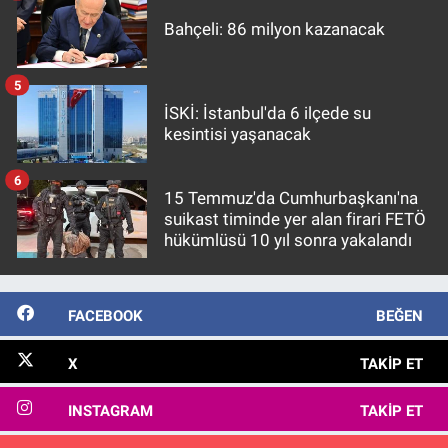
Bahçeli: 86 milyon kazanacak
5
İSKİ: İstanbul'da 6 ilçede su
kesintisi yaşanacak
6
15 Temmuz'da Cumhurbaşkanı'na
suikast timinde yer alan firari FETÖ
hükümlüsü 10 yıl sonra yakalandı
FACEBOOK
BEĞEN
X
TAKIP ET
INSTAGRAM
TAKIP ET