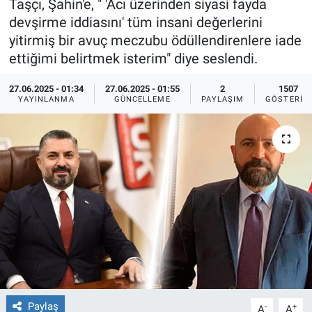
Taşçı, Şahin'e, " 'Acı üzerinden siyasi fayda
devşirme iddiasını' tüm insani değerlerini
Ege'den Esintiler
İletişim
yitirmiş bir avuç meczubu ödüllendirenlere iade
ettiğimi belirtmek isterim" diye seslendi.
Eğitim
27.06.2025 - 01:34
27.06.2025 - 01:55
2
1507
Eğlence
YAYINLANMA
GÜNCELLEME
PAYLAŞIM
GÖSTERIM
Ekonomi
Forum
Gerçeğin İzinde
Gün Başlıyor
Gün Bitiyor
Paylaş
-
+
Gün Ortası
A
A