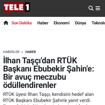
Anında Manşet
Son Dakika
Nöbetçi Eczaneler
Son Dakika
Haber
Ekonomi
Dünya
Teknolo
Başka Sohbetler
Haber
Hava Durumu
Belgesel
Ekonomi
Namaz Vakitleri
HABERLER
HABER
Bilim turu
Dünya
Trafik Durumu
İlhan Taşçı'dan RTÜK
Bilim ve Teknoloji Evreni
Teknoloji
Süper Lig Puan Durumu ve Fikstür
Başkanı Ebubekir Şahin'e:
Bir avuç meczubu
Doğa Konuşuyor
Sağlık
Tüm Manşetler
ödüllendirenler
Dünya
Spor
Son Dakika Haberleri
RTÜK üyesi İlhan Taşçı, kendisini hedef alan
RTÜK Başkanı Ebubekir Şahin'e yanıt verdi.
Ege Saati
Yayın Akışı
Haber Arşivi