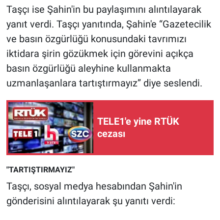
Nedir
Taşçı ise Şahin'in bu paylaşımını alıntılayarak
yanıt verdi. Taşçı yanıtında, Şahin'e “Gazetecilik
Popüler
ve basın özgürlüğü konusundaki tavrımızı
iktidara şirin gözükmek için görevini açıkça
Programlar
basın özgürlüğü aleyhine kullanmakta
Sağlık
uzmanlaşanlara tartıştırmayız” diye seslendi.
Spor
TELE1'e yine RTÜK
Teknoloji
cezası
Türkiye'nin Geleceği
"TARTIŞTIRMAYIZ"
Türkiye'nin Gündemi
Taşçı, sosyal medya hesabından Şahin'in
gönderisini alıntılayarak şu yanıtı verdi:
Yerel Gündem