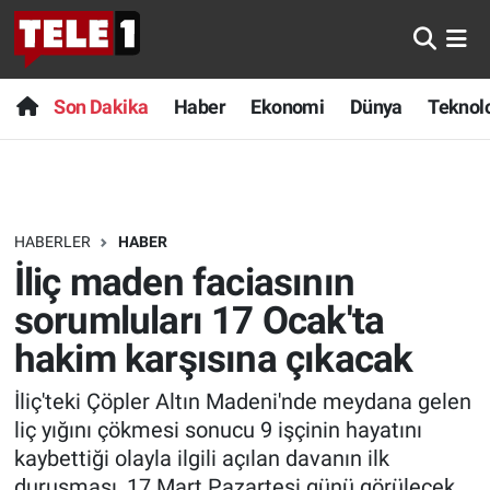
Anında Manşet
Son Dakika
Nöbetçi Eczaneler
Son Dakika
Haber
Ekonomi
Dünya
Teknolo
Başka Sohbetler
Haber
Hava Durumu
Belgesel
Ekonomi
Namaz Vakitleri
HABERLER
HABER
Bilim turu
Dünya
Trafik Durumu
İliç maden faciasının
Bilim ve Teknoloji Evreni
Teknoloji
Süper Lig Puan Durumu ve Fikstür
sorumluları 17 Ocak'ta
hakim karşısına çıkacak
Doğa Konuşuyor
Sağlık
Tüm Manşetler
İliç'teki Çöpler Altın Madeni'nde meydana gelen
Dünya
Spor
Son Dakika Haberleri
liç yığını çökmesi sonucu 9 işçinin hayatını
kaybettiği olayla ilgili açılan davanın ilk
Ege Saati
Yayın Akışı
Haber Arşivi
duruşması, 17 Mart Pazartesi günü görülecek.