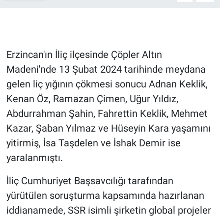
Gündem Özel
Günün görüntüsü
Erzincan'ın İliç ilçesinde Çöpler Altın
Madeni'nde 13 Şubat 2024 tarihinde meydana
Haber
gelen liç yığının çökmesi sonucu Adnan Keklik,
Kenan Öz, Ramazan Çimen, Uğur Yıldız,
İlan
Abdurrahman Şahin, Fahrettin Keklik, Mehmet
Kimdir
Kazar, Şaban Yılmaz ve Hüseyin Kara yaşamını
yitirmiş, İsa Taşdelen ve İshak Demir ise
Koronavirüs
yaralanmıştı.
Kültür Sanat
İliç Cumhuriyet Başsavcılığı tarafından
yürütülen soruşturma kapsamında hazırlanan
Ne demişti
iddianamede, SSR isimli şirketin global projeler