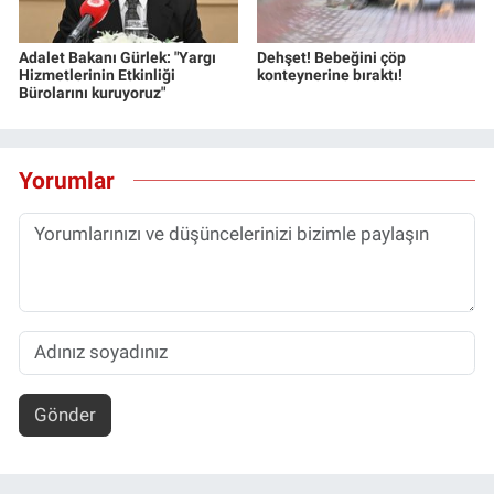
Adalet Bakanı Gürlek: "Yargı
Dehşet! Bebeğini çöp
Hizmetlerinin Etkinliği
konteynerine bıraktı!
Bürolarını kuruyoruz"
Yorumlar
Gönder