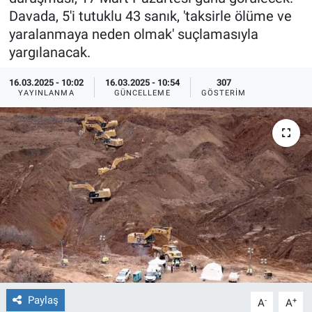
Davada, 5'i tutuklu 43 sanık, 'taksirle ölüme ve
Ege'den Esintiler
İletişim
yaralanmaya neden olmak' suçlamasıyla
yargılanacak.
Eğitim
16.03.2025 - 10:02
16.03.2025 - 10:54
307
YAYINLANMA
GÜNCELLEME
GÖSTERIM
Eğlence
Ekonomi
Forum
Gerçeğin İzinde
Gün Başlıyor
Gün Bitiyor
Paylaş
-
+
A
A
Gün Ortası