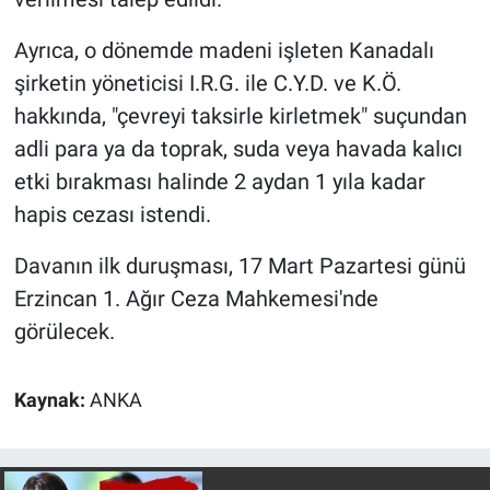
Yerel Yaşam
Ayrıca, o dönemde madeni işleten Kanadalı
Canlı Yayın
şirketin yöneticisi I.R.G. ile C.Y.D. ve K.Ö.
hakkında, "çevreyi taksirle kirletmek" suçundan
adli para ya da toprak, suda veya havada kalıcı
etki bırakması halinde 2 aydan 1 yıla kadar
hapis cezası istendi.
Davanın ilk duruşması, 17 Mart Pazartesi günü
Erzincan 1. Ağır Ceza Mahkemesi'nde
görülecek.
Kaynak:
ANKA