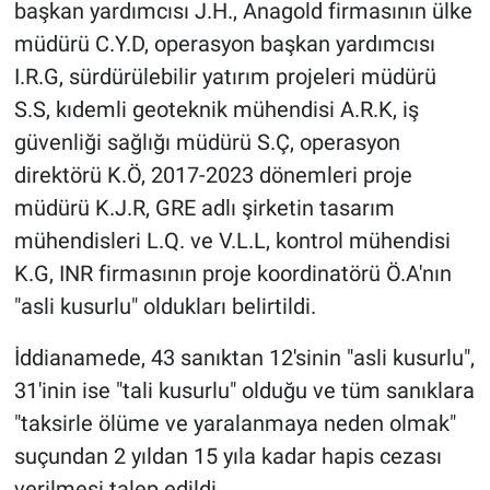
Nedir
başkan yardımcısı J.H., Anagold firmasının ülke
müdürü C.Y.D, operasyon başkan yardımcısı
Popüler
I.R.G, sürdürülebilir yatırım projeleri müdürü
S.S, kıdemli geoteknik mühendisi A.R.K, iş
Programlar
güvenliği sağlığı müdürü S.Ç, operasyon
direktörü K.Ö, 2017-2023 dönemleri proje
Sağlık
müdürü K.J.R, GRE adlı şirketin tasarım
Spor
mühendisleri L.Q. ve V.L.L, kontrol mühendisi
K.G, INR firmasının proje koordinatörü Ö.A'nın
Teknoloji
"asli kusurlu" oldukları belirtildi.
Türkiye'nin Geleceği
İddianamede, 43 sanıktan 12'sinin "asli kusurlu",
31'inin ise "tali kusurlu" olduğu ve tüm sanıklara
Türkiye'nin Gündemi
"taksirle ölüme ve yaralanmaya neden olmak"
Yerel Gündem
suçundan 2 yıldan 15 yıla kadar hapis cezası
verilmesi talep edildi.