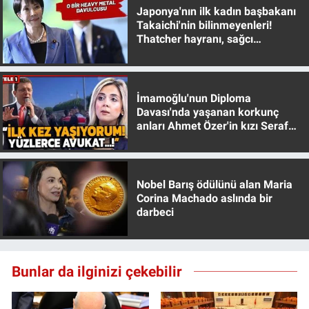
Japonya'nın ilk kadın başbakanı
Takaichi'nin bilinmeyenleri!
Thatcher hayranı, sağcı
muhafazakar
İmamoğlu'nun Diploma
Davası'nda yaşanan korkunç
anları Ahmet Özer'in kızı Seraf
Özer anlattı!
Nobel Barış ödülünü alan Maria
Corina Machado aslında bir
darbeci
Bunlar da ilginizi çekebilir