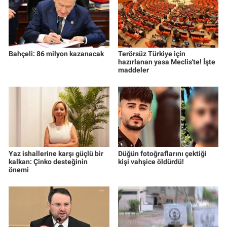
Bahçeli: 86 milyon kazanacak
Terörsüz Türkiye için
hazırlanan yasa Meclis'te! İşte
maddeler
Yaz ishallerine karşı güçlü bir
Düğün fotoğraflarını çektiği
kalkan: Çinko desteğinin
kişi vahşice öldürdü!
önemi