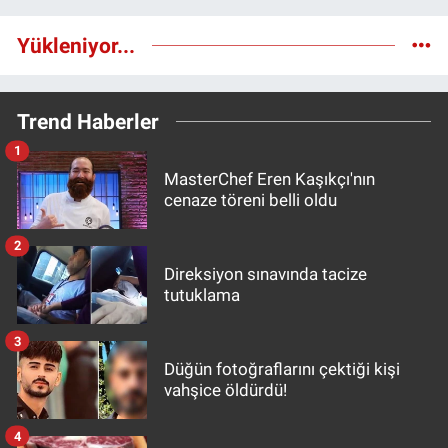
Yükleniyor...
Trend Haberler
1
MasterChef Eren Kaşıkçı'nın
cenaze töreni belli oldu
2
Direksiyon sınavında tacize
tutuklama
3
Düğün fotoğraflarını çektiği kişi
vahşice öldürdü!
4