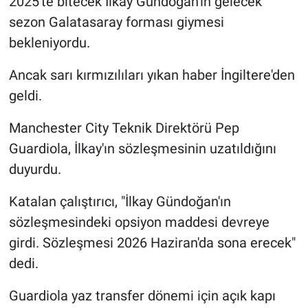
2025'te bitecek İlkay Gündoğan'ın gelecek
sezon Galatasaray forması giymesi
Gündem Özel
bekleniyordu.
Günün görüntüsü
Ancak sarı kırmızılıları yıkan haber İngiltere'den
geldi.
Haber
Manchester City Teknik Direktörü Pep
İlan
Guardiola, İlkay'ın sözleşmesinin uzatıldığını
duyurdu.
Kimdir
Katalan çalıştırıcı, "İlkay Gündoğan'ın
Koronavirüs
sözleşmesindeki opsiyon maddesi devreye
girdi. Sözleşmesi 2026 Haziran'da sona erecek"
Kültür Sanat
dedi.
Ne demişti
Guardiola yaz transfer dönemi için açık kapı