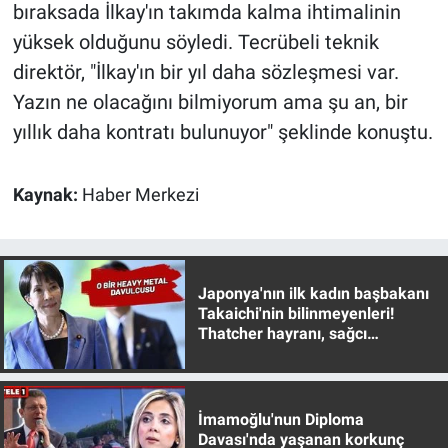
Nedir
bıraksada İlkay'ın takımda kalma ihtimalinin
yüksek olduğunu söyledi. Tecrübeli teknik
Popüler
direktör, "İlkay'ın bir yıl daha sözleşmesi var.
Yazın ne olacağını bilmiyorum ama şu an, bir
Programlar
yıllık daha kontratı bulunuyor" şeklinde konuştu.
Sağlık
Kaynak:
Haber Merkezi
Spor
Teknoloji
Japonya'nın ilk kadın başbakanı
Türkiye'nin Geleceği
Takaichi'nin bilinmeyenleri!
Thatcher hayranı, sağcı
muhafazakar
Türkiye'nin Gündemi
Yerel Gündem
İmamoğlu'nun Diploma
Davası'nda yaşanan korkunç