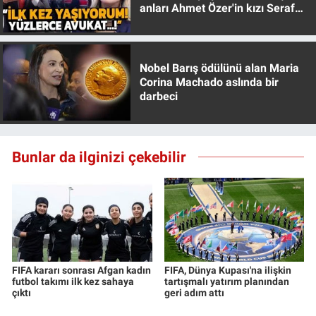
anları Ahmet Özer'in kızı Seraf
Yerel Yaşam
Özer anlattı!
Canlı Yayın
Nobel Barış ödülünü alan Maria
Corina Machado aslında bir
darbeci
Bunlar da ilginizi çekebilir
FIFA kararı sonrası Afgan kadın
FIFA, Dünya Kupası'na ilişkin
futbol takımı ilk kez sahaya
tartışmalı yatırım planından
çıktı
geri adım attı