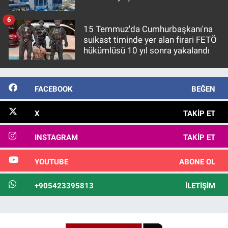
6
15 Temmuz'da Cumhurbaşkanı'na
suikast timinde yer alan firari FETÖ
hükümlüsü 10 yıl sonra yakalandı
FACEBOOK
BEĞEN
X
TAKIP ET
INSTAGRAM
TAKIP ET
YOUTUBE
ABONE OL
+905423395813
İLETIŞIM