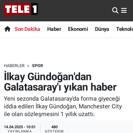
Anında Manşet
Son Dakika
Nöbetçi Eczaneler
Son Dakika
Haber
Ekonomi
Dünya
Teknolo
Başka Sohbetler
Haber
Hava Durumu
Belgesel
Ekonomi
Namaz Vakitleri
HABERLER
SPOR
Bilim turu
Dünya
Trafik Durumu
İlkay Gündoğan'dan
Bilim ve Teknoloji Evreni
Teknoloji
Süper Lig Puan Durumu ve Fikstür
Galatasaray'ı yıkan haber
Yeni sezonda Galatasaray'da forma giyeceği
Doğa Konuşuyor
Sağlık
Tüm Manşetler
iddia edilen İlkay Gündoğan, Manchester City
Dünya
Spor
Son Dakika Haberleri
ile olan sözleşmesini 1 yıllık uzattı.
14.04.2025 - 10:01
480
Ege Saati
Yayın Akışı
Haber Arşivi
YAYINLANMA
GÖSTERIM