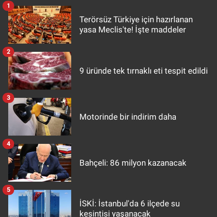
1
Terörsüz Türkiye için hazırlanan
yasa Meclis'te! İşte maddeler
2
9 üründe tek tırnaklı eti tespit edildi
3
Motorinde bir indirim daha
4
Bahçeli: 86 milyon kazanacak
5
İSKİ: İstanbul'da 6 ilçede su
kesintisi yaşanacak