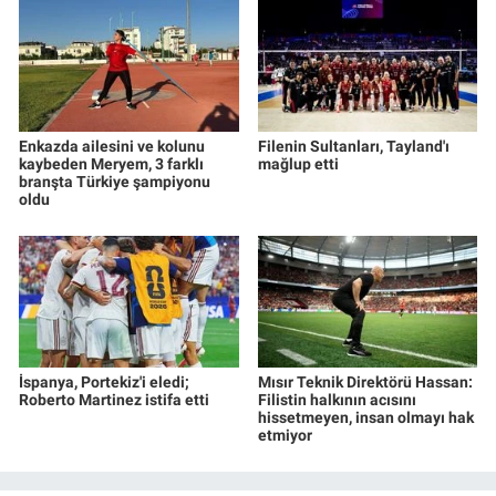
Enkazda ailesini ve kolunu
Filenin Sultanları, Tayland'ı
kaybeden Meryem, 3 farklı
mağlup etti
branşta Türkiye şampiyonu
oldu
İspanya, Portekiz'i eledi;
Mısır Teknik Direktörü Hassan:
Roberto Martinez istifa etti
Filistin halkının acısını
hissetmeyen, insan olmayı hak
etmiyor