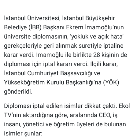
Gündem Özel
İstanbul Üniversitesi, İstanbul Büyükşehir
Belediye (İBB) Başkanı Ekrem İmamoğlu’nun
Günün görüntüsü
üniversite diplomasının, ‘yokluk ve açık hata’
gerekçeleriyle geri alınmak suretiyle iptaline
Haber
karar verdi. İmamoğlu ile birlikte 28 kişinin de
İlan
diploması için iptal kararı verdi. İlgili karar,
İstanbul Cumhuriyet Başsavcılığı ve
Kimdir
Yükseköğretim Kurulu Başkanlığı’na (YÖK)
gönderildi.
Koronavirüs
Diploması iptal edilen isimler dikkat çekti. Ekol
Kültür Sanat
TV’nin aktardığına göre, aralarında CEO, iş
Ne demişti
insanı, yönetici ve öğretim üyeleri de bulunan
isimler şunlar: