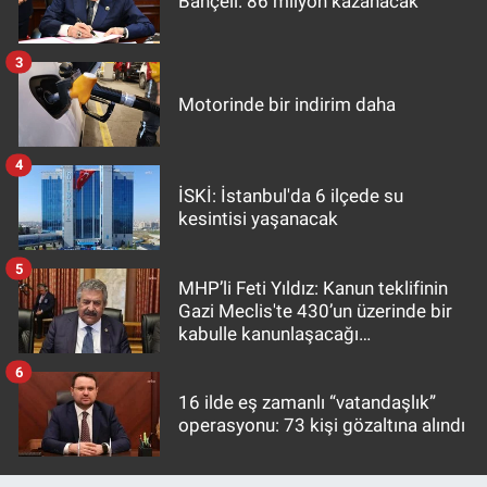
Bahçeli: 86 milyon kazanacak
3
Motorinde bir indirim daha
4
İSKİ: İstanbul'da 6 ilçede su
kesintisi yaşanacak
5
MHP’li Feti Yıldız: Kanun teklifinin
Gazi Meclis'te 430’un üzerinde bir
kabulle kanunlaşacağı
görülmektedir
6
16 ilde eş zamanlı “vatandaşlık”
operasyonu: 73 kişi gözaltına alındı