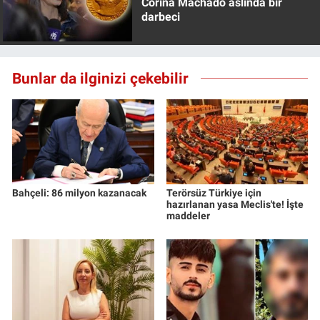
Corina Machado aslında bir
darbeci
Bunlar da ilginizi çekebilir
Bahçeli: 86 milyon kazanacak
Terörsüz Türkiye için
hazırlanan yasa Meclis'te! İşte
maddeler