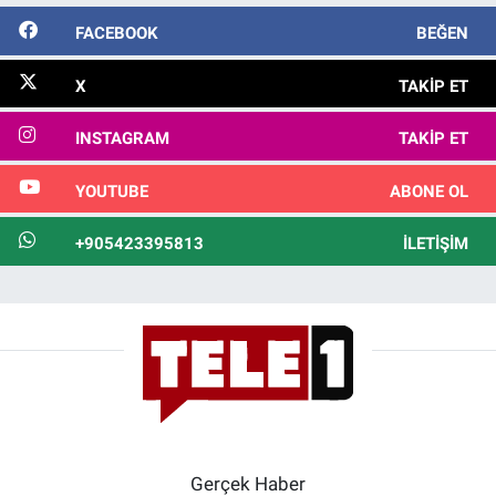
FACEBOOK
BEĞEN
X
TAKIP ET
INSTAGRAM
TAKIP ET
YOUTUBE
ABONE OL
+905423395813
İLETIŞIM
Gerçek Haber