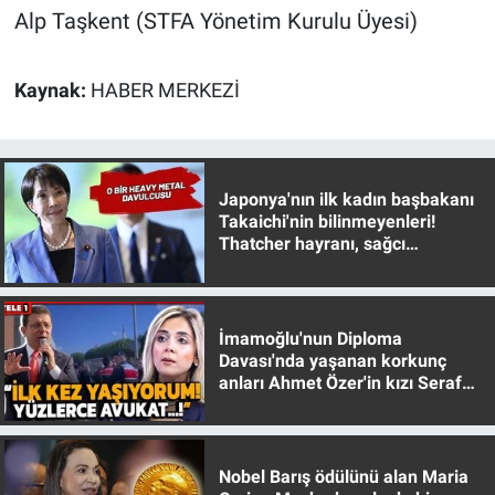
Alp Taşkent (STFA Yönetim Kurulu Üyesi)
Yerel Yaşam
Canlı Yayın
Kaynak:
HABER MERKEZİ
Japonya'nın ilk kadın başbakanı
Takaichi'nin bilinmeyenleri!
Thatcher hayranı, sağcı
muhafazakar
İmamoğlu'nun Diploma
Davası'nda yaşanan korkunç
anları Ahmet Özer'in kızı Seraf
Özer anlattı!
Nobel Barış ödülünü alan Maria