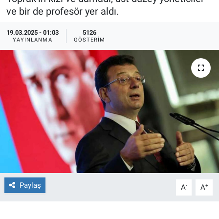
ve bir de profesör yer aldı.
Ege'den Esintiler
İletişim
19.03.2025 - 01:03
5126
YAYINLANMA
GÖSTERIM
Eğitim
Eğlence
Ekonomi
Forum
Gerçeğin İzinde
Gün Başlıyor
Paylaş
-
+
A
A
Gün Bitiyor
Gün Ortası