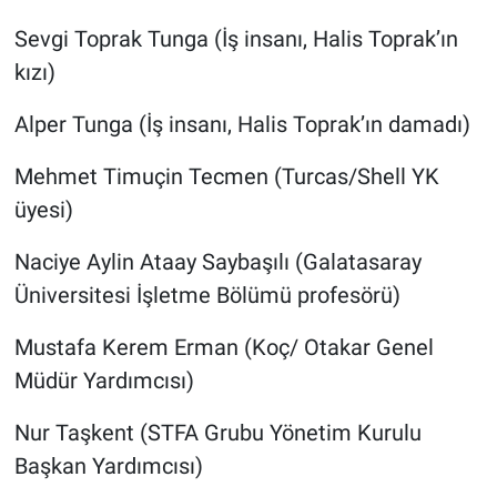
Nedir
Sevgi Toprak Tunga (İş insanı, Halis Toprak’ın
Popüler
kızı)
Programlar
Alper Tunga (İş insanı, Halis Toprak’ın damadı)
Mehmet Timuçin Tecmen (Turcas/Shell YK
Sağlık
üyesi)
Spor
Naciye Aylin Ataay Saybaşılı (Galatasaray
Teknoloji
Üniversitesi İşletme Bölümü profesörü)
Mustafa Kerem Erman (Koç/ Otakar Genel
Türkiye'nin Geleceği
Müdür Yardımcısı)
Türkiye'nin Gündemi
Nur Taşkent (STFA Grubu Yönetim Kurulu
Yerel Gündem
Başkan Yardımcısı)