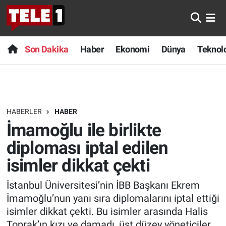
Anında Manşet
Son Dakika
Nöbetçi Eczaneler
Son Dakika
Haber
Ekonomi
Dünya
Teknolo
Başka Sohbetler
Haber
Hava Durumu
Belgesel
Ekonomi
Namaz Vakitleri
HABERLER
HABER
Bilim turu
Dünya
Trafik Durumu
İmamoğlu ile birlikte
Bilim ve Teknoloji Evreni
Teknoloji
Süper Lig Puan Durumu ve Fikstür
diploması iptal edilen
isimler dikkat çekti
Doğa Konuşuyor
Sağlık
Tüm Manşetler
İstanbul Üniversitesi’nin İBB Başkanı Ekrem
Dünya
Spor
Son Dakika Haberleri
İmamoğlu’nun yanı sıra diplomalarını iptal ettiği
isimler dikkat çekti. Bu isimler arasında Halis
Ege Saati
Yayın Akışı
Haber Arşivi
Toprak’ın kızı ve damadı, üst düzey yöneticiler