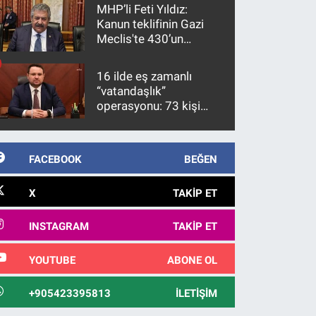
MHP’li Feti Yıldız:
Kanun teklifinin Gazi
Meclis'te 430’un
üzerinde bir kabulle
kanunlaşacağı
16 ilde eş zamanlı
görülmektedir
“vatandaşlık”
operasyonu: 73 kişi
gözaltına alındı
FACEBOOK
BEĞEN
X
TAKIP ET
INSTAGRAM
TAKIP ET
YOUTUBE
ABONE OL
+905423395813
İLETIŞIM