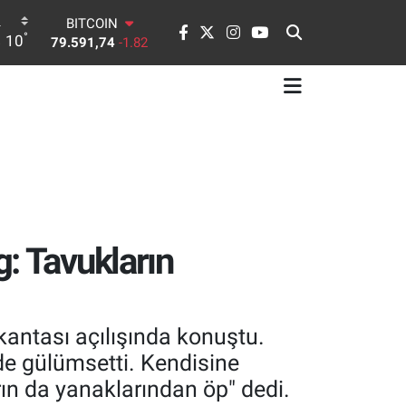
BITCOIN
°
10
79.591,74
-1.82
DOLAR
45,43620
0.02
EURO
53,38690
0.19
STERLİN
61,60380
0.18
G.ALTIN
6862,09000
0.19
BİST100
14.598,00
0
: Tavukların
antası açılışında konuştu.
de gülümsetti. Kendisine
n da yanaklarından öp" dedi.