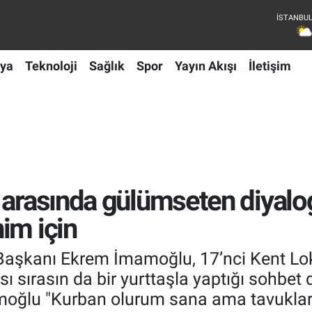
ya
Teknoloji
Sağlık
Spor
Yayın Akışı
İletişim
 arasında gülümseten diyalog
im için
Başkanı Ekrem İmamoğlu, 17’nci Kent Lok
 sırasın da bir yurttaşla yaptığı sohbet 
moğlu "Kurban olurum sana ama tavukları