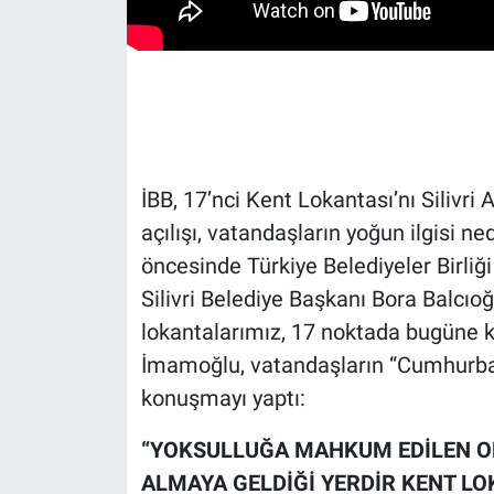
Gündem Özel
Günün görüntüsü
Haber
İBB, 17’nci Kent Lokantası’nı Silivri
İlan
açılışı, vatandaşların yoğun ilgisi n
öncesinde Türkiye Belediyeler Birli
Kimdir
Silivri Belediye Başkanı Bora Balcıoğ
lokantalarımız, 17 noktada bugüne ka
Koronavirüs
İmamoğlu, vatandaşların “Cumhurbaş
Kültür Sanat
konuşmayı yaptı:
Ne demişti
“YOKSULLUĞA MAHKUM EDİLEN ON
ALMAYA GELDİĞİ YERDİR KENT L