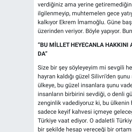
verdiğiniz ama yerine getiremediğiniz
ilgilenmeyip, muhtemelen gece yat
kalkıyor Ekrem İmamoğlu. Güne başl
üzerinden veriyor. Böyle yapıyor. B
“BU MİLLET HEYECANLA HAKKINI 
DA”
Size bir şey söyleyeyim mi sevgili 
hayran kaldığı güzel Silivri'den şunu
ülkeye, bu güzel insanlara şunu vade
insanların birbirini sevdiği, o denli g
zenginlik vadediyoruz ki, bu ülkenin 
sadece keyif kahvesi içmeye geleceği
Türkiye vaat ediyor. O adaletli Türk
bir şekilde hesap vereceği bir orta