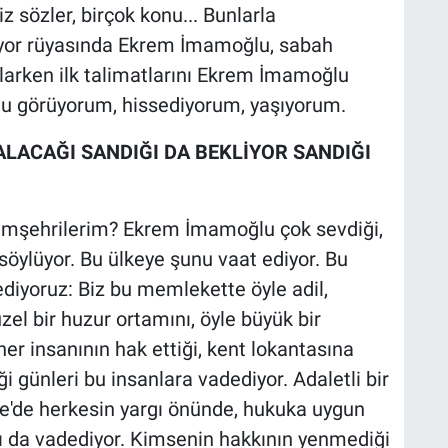
 sözler, birçok konu... Bunlarla
ıyor rüyasında Ekrem İmamoğlu, sabah
arken ilk talimatlarını Ekrem İmamoğlu
unu görüyorum, hissediyorum, yaşıyorum.
ALACAĞI SANDIĞI DA BEKLİYOR SANDIĞI
hemşehrilerim? Ekrem İmamoğlu çok sevdiği,
 söylüyor. Bu ülkeye şunu vaat ediyor. Bu
diyoruz: Biz bu memlekette öyle adil,
üzel bir huzur ortamını, öyle büyük bir
her insanının hak ettiği, kent lokantasına
 günleri bu insanlara vadediyor. Adaletli bir
iye'de herkesin yargı önünde, hukuka uygun
mı da vadediyor. Kimsenin hakkının yenmediği