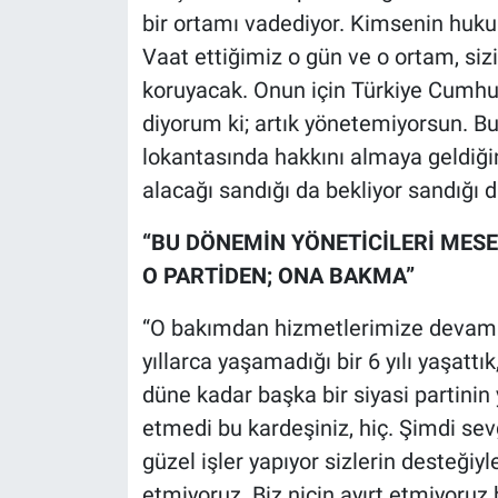
bir ortamı vadediyor. Kimsenin huk
Vaat ettiğimiz o gün ve o ortam, sizi
koruyacak. Onun için Türkiye Cumhuri
diyorum ki; artık yönetemiyorsun. Bu 
lokantasında hakkını almaya geldiğin
alacağı sandığı da bekliyor sandığı d
“BU DÖNEMİN YÖNETİCİLERİ MES
O PARTİDEN; ONA BAKMA”
“O bakımdan hizmetlerimize devam e
yıllarca yaşamadığı bir 6 yılı yaşatt
düne kadar başka bir siyasi partinin
etmedi bu kardeşiniz, hiç. Şimdi se
güzel işler yapıyor sizlerin desteğiy
etmiyoruz. Biz niçin ayırt etmiyoru