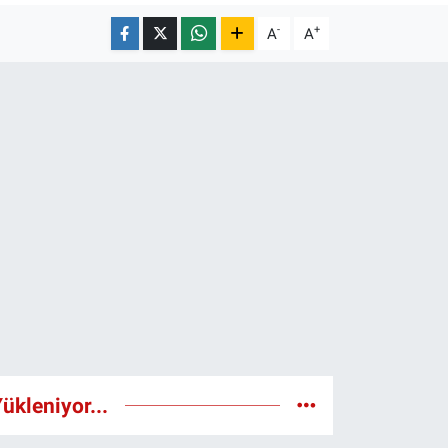
-
+
A
A
ükleniyor...