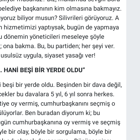
, belediye başkanının kim olmasına bakmayız.
oruz biliyor musun? Silivrileri görüyoruz. A
gün hizmetimizi yaptıysak, bugün de yapmaya
 dönemin yöneticileri meseleye şöyle
 ona bakma. Bu, bu partiden; her şeyi ver.
usulsüz uygula, siyaset yasağı ver!
 HANİ BEŞİ BİR YERDE OLDU”
eşi bir yerde oldu. Beşinden bir dava değil,
kler bu davalara 5 yıl, 6 yıl sonra herkes.
rtiye oy vermiş, cumhurbaşkanını seçmiş o
ülüyorlar. Ben buradan diyorum ki; bu
 bugün cumhurbaşkanına oy vermiş ve seçmiş
le bir olay, böyle bir sorgulama, böyle bir