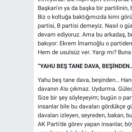
Başkan’ın ya da başka bir partilinin
Biz o koltuğa baktığımızda kimi görüy
partisi, B partisi demeyiz. Nasıl o 
devam ediyoruz. Ama bu arkadaş, bu
bakıyor: Ekrem İmamoğlu o partiden;
Hem de usulsüz ver. Yargı mı? Buna 
“YAHU BEŞ TANE DAVA, BEŞİNDEN…
Yahu beş tane dava, beşinden… Hani b
davanın A'sı çıkmaz. Uydurma. Gülece
Size bir şey söyleyeyim; bugün o pa
insanlar bile bu davaları gördükçe g
davaları izleyen, seyreden, bakan,
AK Parti'de görev yapan insanlar, böy