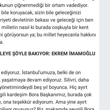
ukunun çiğnenmediği bir ortam vadediyor.
 bile koruyacak, sizin bile geleceğinizi
yeti devletinin bekası ve geleceği için ben
milletin nasıl ki burada coşkuyla bir kent
i görüyorsun ya; bu millet heyecanla hakkını
a.
ELEYE ŞÖYLE BAKIYOR: EKREM İMAMOĞLU
diyoruz. İstanbul'umuza, belki de on
ık, yaşatmaya devam ediyoruz. Silivri, daha
 yönetimindeydi beş yıl boyunca. Hiç ayırt
vgili kardeşim Bora Başkanımız, burada çok
le, ona teşekkür ediyorum. Ama yine ayırt
z biliyor musunuz? Biz, makamda sevgili Bora