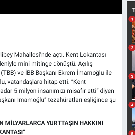
1
2
 Alibey Mahallesi’nde açtı. Kent Lokantası
edeniyle mini mitinge dönüştü. Açılış
ği (TBB) ve İBB Başkanı Ekrem İmamoğlu ile
3
lu, vatandaşlara hitap etti. “Kent
dar 5 milyon insanımızı misafir etti” diyen
kanı İmamoğlu” tezahüratları eşliğinde şu
4
 MİLYARLARCA YURTTAŞIN HAKKINI
OKANTASI”
5