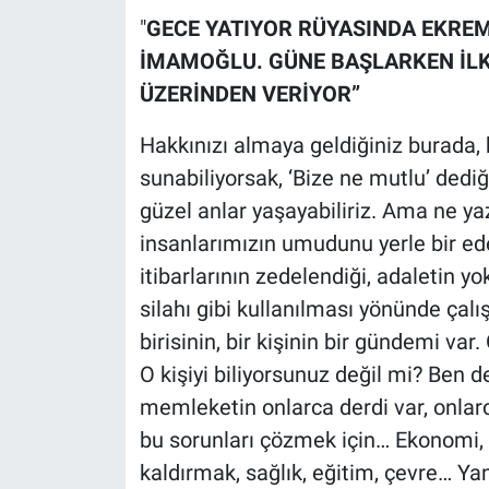
Yerel Yaşam
"
GECE YATIYOR RÜYASINDA EKRE
İMAMOĞLU. GÜNE BAŞLARKEN İL
Canlı Yayın
ÜZERİNDEN VERİYOR”
Hakkınızı almaya geldiğiniz burada, 
sunabiliyorsak, ‘Bize ne mutlu’ dediğ
güzel anlar yaşayabiliriz. Ama ne yazı
insanlarımızın umudunu yerle bir ed
itibarlarının zedelendiği, adaletin yok 
silahı gibi kullanılması yönünde çalı
birisinin, bir kişinin bir gündemi v
O kişiyi biliyorsunuz değil mi? Ben d
memleketin onlarca derdi var, onlarca
bu sorunları çözmek için… Ekonomi, ad
kaldırmak, sağlık, eğitim, çevre… Y