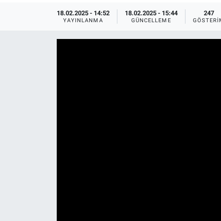
18.02.2025 - 14:52
18.02.2025 - 15:44
247
Ege'den Esintiler
İletişim
YAYINLANMA
GÜNCELLEME
GÖSTERI
Eğitim
Eğlence
Ekonomi
Forum
Gerçeğin İzinde
Gün Başlıyor
Gün Bitiyor
Gün Ortası