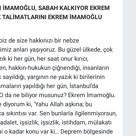
M İMAMOĞLU, SABAH KALKIYOR EKREM
K TALİMATLARINI EKREM İMAMOĞLU
biz de size hakkınızı bir nebze
imiz anları yaşıyoruz. Bu güzel ülkede, çok
k ki her gün, her saat onur kırıcı,
en, hakkın-hukukun çiğnendiği, insanların
sayıldığı, yargının ne yazık ki birilerinin
şmaların yapıldığı her gün, İstanbul'da
ar. O da ne biliyor musunuz? Ekrem İmamoğlu.
e diyorum ki, ‘Yahu Allah aşkına; bu
 sıkıntısı var. Sen bunlarla ilgilenmiyorsun,
alet, işsizlik, işsizlik, istihdam, mülakatı
ani o kadar konu var ki… Deprem bölgesinde