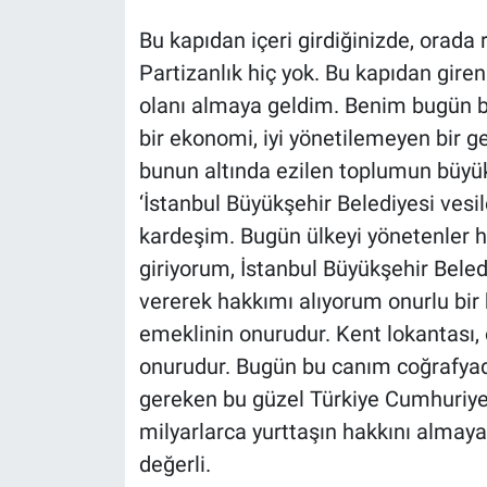
Nedir
Bu kapıdan içeri girdiğinizde, orada r
Popüler
Partizanlık hiç yok. Bu kapıdan giren h
olanı almaya geldim. Benim bugün bu
Programlar
bir ekonomi, iyi yönetilemeyen bir ge
bunun altında ezilen toplumun büyük 
Sağlık
‘İstanbul Büyükşehir Belediyesi vesi
Spor
kardeşim. Bugün ülkeyi yönetenler h
giriyorum, İstanbul Büyükşehir Bele
Teknoloji
vererek hakkımı alıyorum onurlu bir
emeklinin onurudur. Kent lokantası, 
Türkiye'nin Geleceği
onurudur. Bugün bu canım coğrafyad
Türkiye'nin Gündemi
gereken bu güzel Türkiye Cumhuriye
milyarlarca yurttaşın hakkını almaya 
Yerel Gündem
değerli.