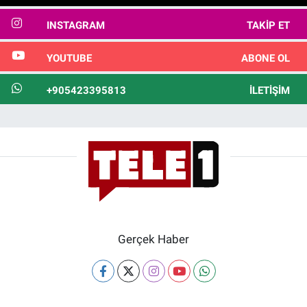
INSTAGRAM
TAKIP ET
YOUTUBE
ABONE OL
+905423395813
İLETIŞIM
Gerçek Haber