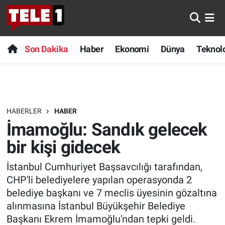
Anında Manşet
Son Dakika
Nöbetçi Eczaneler
Son Dakika
Haber
Ekonomi
Dünya
Teknolo
Başka Sohbetler
Haber
Hava Durumu
Belgesel
Ekonomi
Namaz Vakitleri
HABERLER
HABER
Bilim turu
Dünya
Trafik Durumu
İmamoğlu: Sandık gelecek
Bilim ve Teknoloji Evreni
Teknoloji
Süper Lig Puan Durumu ve Fikstür
bir kişi gidecek
İstanbul Cumhuriyet Başsavcılığı tarafından,
Doğa Konuşuyor
Sağlık
Tüm Manşetler
CHP'li belediyelere yapılan operasyonda 2
Dünya
Spor
Son Dakika Haberleri
belediye başkanı ve 7 meclis üyesinin gözaltına
alınmasına İstanbul Büyükşehir Belediye
Ege Saati
Yayın Akışı
Haber Arşivi
Başkanı Ekrem İmamoğlu'ndan tepki geldi.