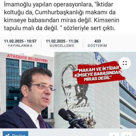
İmamoğlu yapılan operasyonlara, "İktidar
Ege'den Esintiler
İletişim
koltuğu da, Cumhurbaşkanlığı makamı da
kimseye babasından miras değil. Kimsenin
Eğitim
tapulu malı da değil. " sözleriyle sert çıktı.
Eğlence
11.02.2025 - 10:57
11.02.2025 - 11:26
433
YAYINLANMA
GÜNCELLEME
GÖSTERIM
Ekonomi
Forum
Gerçeğin İzinde
Gün Başlıyor
Gün Bitiyor
Gün Ortası