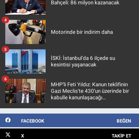
Bahçeli: 86 milyon kazanacak
4
Motorinde bir indirim daha
5
İSKİ: İstanbul'da 6 ilçede su
kesintisi yaşanacak
6
MHP’li Feti Yıldız: Kanun teklifinin
Gazi Meclis'te 430’un üzerinde bir
kabulle kanunlaşacağı
görülmektedir
FACEBOOK
BEĞEN
X
TAKIP ET