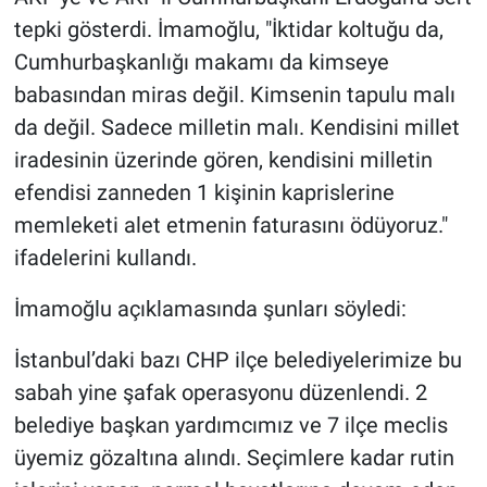
Nedir
tepki gösterdi. İmamoğlu, "İktidar koltuğu da,
Cumhurbaşkanlığı makamı da kimseye
Popüler
babasından miras değil. Kimsenin tapulu malı
Programlar
da değil. Sadece milletin malı. Kendisini millet
iradesinin üzerinde gören, kendisini milletin
Sağlık
efendisi zanneden 1 kişinin kaprislerine
memleketi alet etmenin faturasını ödüyoruz."
Spor
ifadelerini kullandı.
Teknoloji
İmamoğlu açıklamasında şunları söyledi:
Türkiye'nin Geleceği
İstanbul’daki bazı CHP ilçe belediyelerimize bu
sabah yine şafak operasyonu düzenlendi. 2
Türkiye'nin Gündemi
belediye başkan yardımcımız ve 7 ilçe meclis
Yerel Gündem
üyemiz gözaltına alındı. Seçimlere kadar rutin