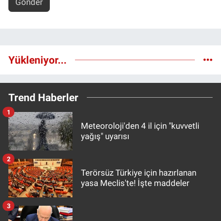
Gönder
Yükleniyor...
Trend Haberler
1
Meteoroloji'den 4 il için "kuvvetli
yağış" uyarısı
2
Terörsüz Türkiye için hazırlanan
yasa Meclis'te! İşte maddeler
3