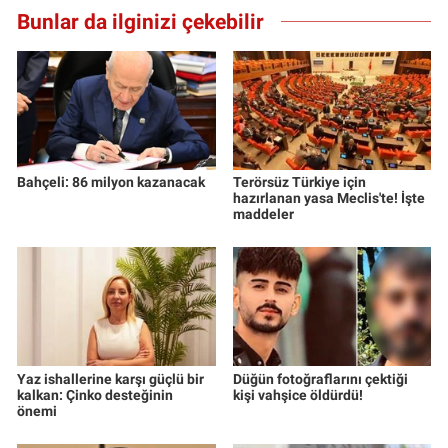
Bunlar da ilginizi çekebilir
Bahçeli: 86 milyon kazanacak
Terörsüz Türkiye için
hazırlanan yasa Meclis'te! İşte
maddeler
Yaz ishallerine karşı güçlü bir
Düğün fotoğraflarını çektiği
kalkan: Çinko desteğinin
kişi vahşice öldürdü!
önemi