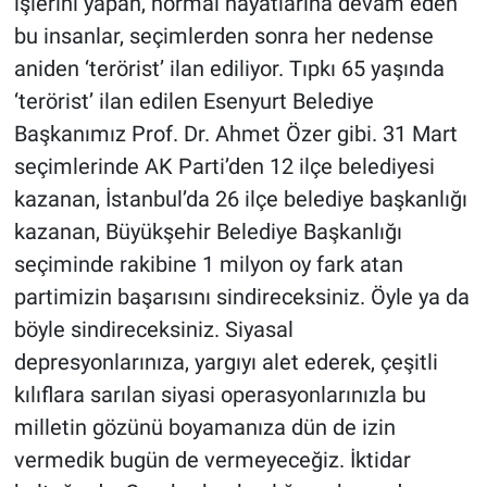
işlerini yapan, normal hayatlarına devam eden
Yerel Yaşam
bu insanlar, seçimlerden sonra her nedense
aniden ‘terörist’ ilan ediliyor. Tıpkı 65 yaşında
Canlı Yayın
‘terörist’ ilan edilen Esenyurt Belediye
Başkanımız Prof. Dr. Ahmet Özer gibi. 31 Mart
seçimlerinde AK Parti’den 12 ilçe belediyesi
kazanan, İstanbul’da 26 ilçe belediye başkanlığı
kazanan, Büyükşehir Belediye Başkanlığı
seçiminde rakibine 1 milyon oy fark atan
partimizin başarısını sindireceksiniz. Öyle ya da
böyle sindireceksiniz. Siyasal
depresyonlarınıza, yargıyı alet ederek, çeşitli
kılıflara sarılan siyasi operasyonlarınızla bu
milletin gözünü boyamanıza dün de izin
vermedik bugün de vermeyeceğiz. İktidar