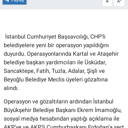
Paylaş
-
+
A
A
Gündem Özel
Günün görüntüsü
İstanbul Cumhuriyet Başsavcılığı, CHP'li
Haber
belediyelere yeni bir operasyon yapıldığını
duyurdu. Operasyonlarında Kartal ve Ataşehir
İlan
belediye başkan yardımcıları ile Üsküdar,
Sancaktepe, Fatih, Tuzla, Adalar, Şişli ve
Kimdir
Beyoğlu Belediye Meclis üyeleri gözaltına
Koronavirüs
alındı.
Kültür Sanat
Operasyon ve gözaltıların ardından İstanbul
Büyükşehir Belediye Başkanı Ekrem İmamoğlu,
Ne demişti
sosyal medya hesabından yaptığı açıklama ile
AKP'ye ve AKP'li Cumhurbaşkanı Erdoğan'a sert