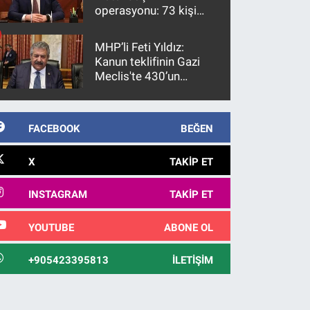
operasyonu: 73 kişi
gözaltına alındı
MHP’li Feti Yıldız:
Kanun teklifinin Gazi
Meclis'te 430’un
üzerinde bir kabulle
kanunlaşacağı
görülmektedir
FACEBOOK
BEĞEN
X
TAKIP ET
INSTAGRAM
TAKIP ET
YOUTUBE
ABONE OL
+905423395813
İLETIŞIM