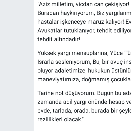
Nedir
"Aziz milletim, vicdan can çekişiyor!
Buradan haykırıyorum, Biz yargılanmıy
Popüler
hastalar işkenceye maruz kalıyor! Evla
Avukatlar tutuklanıyor, tehdit edili
Programlar
tehdit altındadır!
Sağlık
Yüksek yargı mensuplarına, Yüce Türk
Israrla sesleniyorum, Bu, bir avuç i
Spor
oluyor adaletimize, hukukun üstünlü
Teknoloji
maneviyatımıza, doğmamış çocukları
Türkiye'nin Geleceği
Tarihe not düşüyorum. Bugün bu adal
zamanda adil yargı önünde hesap verec
Türkiye'nin Gündemi
evde, tarlada, orada, burada bir şeyl
rezillikleri olacak."
Yerel Gündem