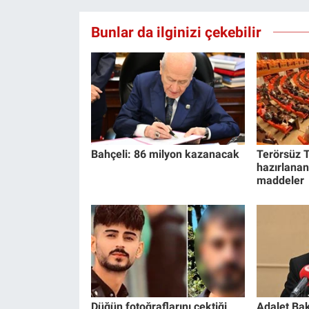
Bunlar da ilginizi çekebilir
Bahçeli: 86 milyon kazanacak
Terörsüz T
hazırlanan
maddeler
Düğün fotoğraflarını çektiği
Adalet Bak