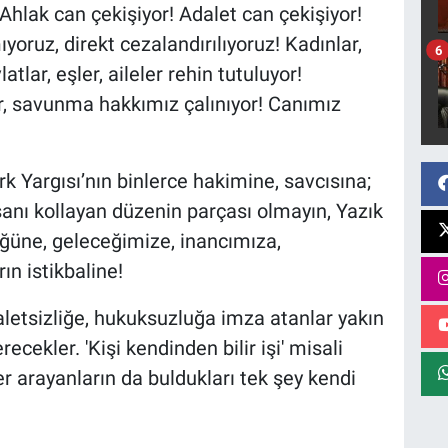
 Ahlak can çekişiyor! Adalet can çekişiyor!
oruz, direkt cezalandırılıyoruz! Kadınlar,
6
tlar, eşler, aileler rehin tutuluyor!
yor, savunma hakkımız çalınıyor! Canımız
 Yargısı’nın binlerce hakimine, savcısına;
nsanı kollayan düzenin parçası olmayın, Yazık
ğüne, geleceğimize, inancımıza,
n istikbaline!
etsizliğe, hukuksuzluğa imza atanlar yakın
ekler. 'Kişi kendinden bilir işi' misali
er arayanların da buldukları tek şey kendi