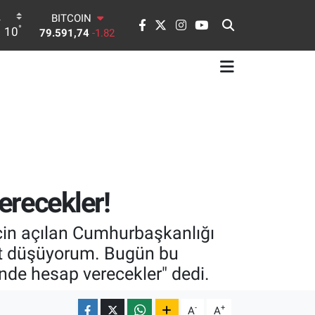
79.591,74
-1.82
DOLAR
°
10
45,43620
0.02
EURO
53,38690
0.19
STERLİN
61,60380
0.18
G.ALTIN
6862,09000
0.19
BİST100
14.598,00
0
erecekler!
çin açılan Cumhurbaşkanlığı
ot düşüyorum. Bugün bu
nde hesap verecekler" dedi.
-
+
A
A