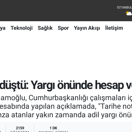
ya
Teknoloji
Sağlık
Spor
Yayın Akışı
İletişim
düştü: Yargı önünde hesap v
amoğlu, Cumhurbaşkanlığı çalışmaları i
hesabında yapılan açıklamada, "Tarihe n
mza atanlar yakın zamanda adil yargı önü
2159
1 DK