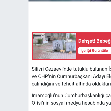
Gündem Özel
Günün görüntüsü
Haber
Dehşet! Bebeği
İlan
İçeriği Görüntüle
Kimdir
Silivri Cezaevi’nde tutuklu bulunan 
Koronavirüs
ve CHP’nin Cumhurbaşkanı Adayı E
çalındığını ve tehdit altında oldukların
Kültür Sanat
İmamoğlu’nun Cumhurbaşkanlığı çalı
Ne demişti
Ofisi’nin sosyal medya hesabında yap