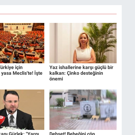
ürkiye için
Yaz ishallerine karşı güçlü bir
 yasa Meclis'te! İşte
kalkan: Çinko desteğinin
önemi
anı Gürlek: "Yargı
Dehşet! Bebeğini çöp