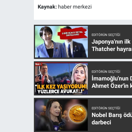
Yerel Yaşam
Kaynak:
haber merkezi
Canlı Yayın
EDITÖRÜN SEÇTIĞI
Japonya'nın ilk
Thatcher hayra
EDITÖRÜN SEÇTIĞI
İmamoğlu'nun D
Ahmet Özer'in k
EDITÖRÜN SEÇTIĞI
Nobel Barış öd
darbeci