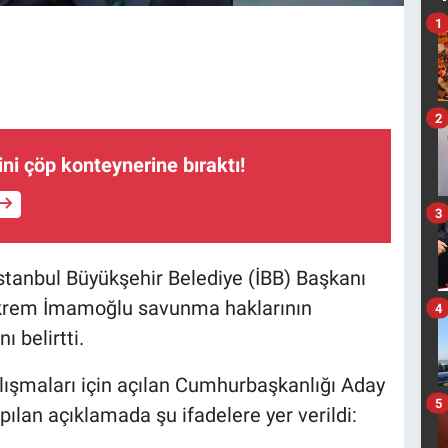
1
2
ni çöp konteynerine bıraktı!
3
İstanbul Büyükşehir Belediye (İBB) Başkanı
krem İmamoğlu savunma haklarının
4
ı belirtti.
şmaları için açılan Cumhurbaşkanlığı Aday
5
ılan açıklamada şu ifadelere yer verildi: