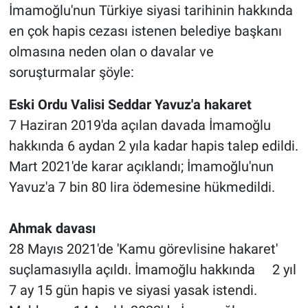
Nedir
İmamoğlu'nun Türkiye siyasi tarihinin hakkında
en çok hapis cezası istenen belediye başkanı
Popüler
olmasına neden olan o davalar ve
soruşturmalar şöyle:
Programlar
Eski Ordu Valisi Seddar Yavuz'a hakaret
Sağlık
7 Haziran 2019'da açılan davada İmamoğlu
hakkında 6 aydan 2 yıla kadar hapis talep edildi.
Spor
Mart 2021'de karar açıklandı; İmamoğlu'nun
Teknoloji
Yavuz'a 7 bin 80 lira ödemesine hükmedildi.
Türkiye'nin Geleceği
Ahmak davası
28 Mayıs 2021'de 'Kamu görevlisine hakaret'
Türkiye'nin Gündemi
suçlamasıylla açıldı. İmamoğlu hakkında 2 yıl
Yerel Gündem
7 ay 15 gün hapis ve siyasi yasak istendi.