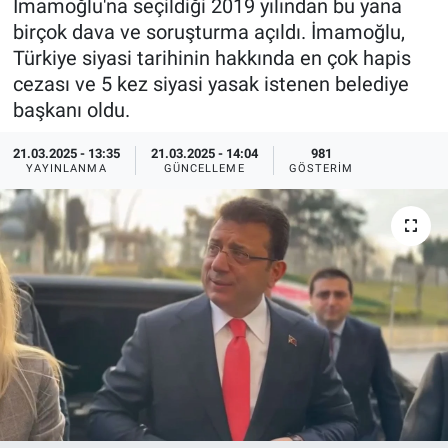
İmamoğlu'na seçildiği 2019 yılından bu yana
birçok dava ve soruşturma açıldı. İmamoğlu,
Ege'den Esintiler
İletişim
Türkiye siyasi tarihinin hakkında en çok hapis
cezası ve 5 kez siyasi yasak istenen belediye
Eğitim
başkanı oldu.
Eğlence
21.03.2025 - 13:35
21.03.2025 - 14:04
981
YAYINLANMA
GÜNCELLEME
GÖSTERIM
Ekonomi
Forum
Gerçeğin İzinde
Gün Başlıyor
Gün Bitiyor
Gün Ortası