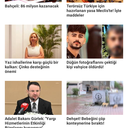
Bahçeli: 86 milyon kazanacak
Terörsüz Türkiye için
hazırlanan yasa Meclis'te! İşte
maddeler
Yaz ishallerine karşı güçlü bir
Düğün fotoğraflarını çektiği
kalkan: Çinko desteğinin
kişi vahşice öldürdü!
önemi
Adalet Bakanı Gürlek: "Yargı
Dehşet! Bebeğini çöp
Hizmetlerinin Etkinliği
konteynerine bıraktı!
Bürolarını kuruyoruz"