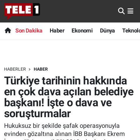
Anında Manşet
Son Dakika
Nöbetçi Eczaneler
Son Dakika
Haber
Ekonomi
Dünya
Teknolo
Başka Sohbetler
Haber
Hava Durumu
Belgesel
Ekonomi
Namaz Vakitleri
HABERLER
HABER
Bilim turu
Dünya
Trafik Durumu
Türkiye tarihinin hakkında
Bilim ve Teknoloji Evreni
Teknoloji
Süper Lig Puan Durumu ve Fikstür
en çok dava açılan belediye
başkanı! İşte o dava ve
Doğa Konuşuyor
Sağlık
Tüm Manşetler
soruşturmalar
Dünya
Spor
Son Dakika Haberleri
Hukuksuz bir şekilde şafak operasyonuyla
evinden gözaltına alınan İBB Başkanı Ekrem
Ege Saati
Yayın Akışı
Haber Arşivi