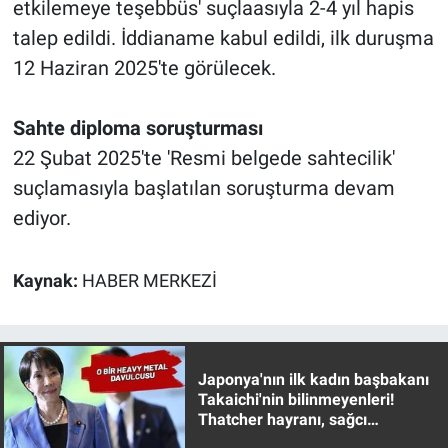
etkilemeye teşebbüs' suçlaasıyla 2-4 yıl hapis
talep edildi. İddianame kabul edildi, ilk duruşma
12 Haziran 2025'te görülecek.
Sahte diploma soruşturması
22 Şubat 2025'te 'Resmi belgede sahtecilik'
suçlamasıyla başlatılan soruşturma devam
ediyor.
Kaynak:
HABER MERKEZİ
Japonya'nın ilk kadın başbakanı
Takaichi'nin bilinmeyenleri!
Thatcher hayranı, sağcı
muhafazakar