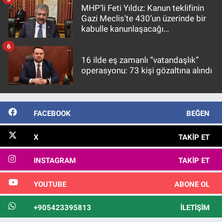
MHP’li Feti Yıldız: Kanun teklifinin
Gazi Meclis'te 430’un üzerinde bir
kabulle kanunlaşacağı
görülmektedir
6
16 ilde eş zamanlı “vatandaşlık”
operasyonu: 73 kişi gözaltına alındı
FACEBOOK
BEĞEN
X
TAKIP ET
INSTAGRAM
TAKIP ET
YOUTUBE
ABONE OL
+905423395813
İLETIŞIM