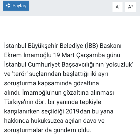
Paylaş
-
+
A
A
Gündem Özel
Günün görüntüsü
İstanbul Büyükşehir Belediye (İBB) Başkanı
Haber
Ekrem İmamoğlu 19 Mart Çarşamba günü
İlan
İstanbul Cumhuriyet Başsavcılığı'nın 'yolsuzluk'
ve 'terör' suçlarından başlattığı iki ayrı
Kimdir
soruşturma kapsamında gözaltına
alındı. İmamoğlu'nun gözaltına alınması
Koronavirüs
Türkiye'nin dört bir yanında tepkiyle
Kültür Sanat
karşılanırken seçildiği 2019'dan bu yana
hakkında hukuksuzca açılan dava ve
Ne demişti
soruşturmalar da gündem oldu.