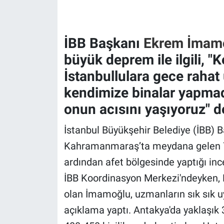
Gündem Özel
İBB Başkanı
Ekrem İmam
Günün görüntüsü
büyük deprem ile ilgili, 
İstanbullulara gece rahat
Haber
kendimize binalar yapmad
İlan
onun acısını yaşıyoruz" d
Kimdir
İstanbul Büyükşehir Belediye (İBB)
Kahramanmaraş’ta meydana gelen 7.
Koronavirüs
ardından afet bölgesinde yaptığı ince
Kültür Sanat
İBB Koordinasyon Merkezi'ndeyken, 
olan İmamoğlu, uzmanların sık sık uy
Ne demişti
açıklama yaptı. Antakya'da yaklaşık 