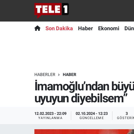
Anında Manşet
Son Dakika
Nöbetçi Eczaneler
Son Dakika
Haber
Ekonomi
Dün
Başka Sohbetler
Haber
Hava Durumu
Belgesel
Ekonomi
Namaz Vakitleri
Bilim turu
Dünya
Trafik Durumu
HABERLER
HABER
İmamoğlu’ndan büyük
Bilim ve Teknoloji Evreni
Teknoloji
Süper Lig Puan Durumu ve Fikstür
uyuyun diyebilsem”
Doğa Konuşuyor
Sağlık
Tüm Manşetler
12.02.2023 - 22:09
02.10.2024 - 12:23
3
Dünya
Spor
Son Dakika Haberleri
YAYINLANMA
GÜNCELLEME
GÖSTERI
Ege Saati
Yayın Akışı
Haber Arşivi