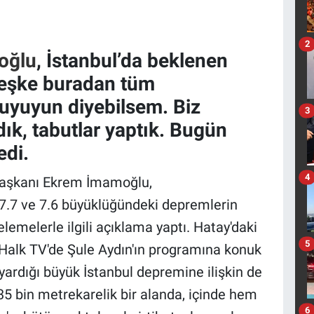
2
oğlu
, İstanbul’da beklenen
"Keşke buradan tüm
 uyuyun diyebilsem. Biz
3
ık, tabutlar yaptık. Bugün
edi.
4
 Başkanı Ekrem İmamoğlu,
7 ve 7.6 büyüklüğündeki depremlerin
lemelerle ilgili açıklama yaptı. Hatay'daki
5
Halk TV'de Şule Aydın'ın programına konuk
ardığı büyük İstanbul depremine ilişkin de
35 bin metrekarelik bir alanda, içinde hem
6