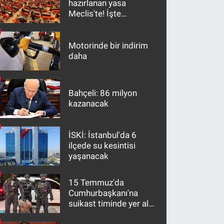
hazırlanan yasa
Meclis'te! İşte
maddeler
Motorinde bir indirim
daha
Bahçeli: 86 milyon
kazanacak
İSKİ: İstanbul'da 6
ilçede su kesintisi
yaşanacak
15 Temmuz'da
Cumhurbaşkanı'na
suikast timinde yer alan
firari FETÖ hükümlüsü