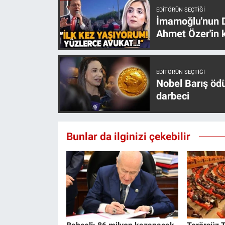
EDITÖRÜN SEÇTIĞI
İmamoğlu'nun D
Ahmet Özer'in k
EDITÖRÜN SEÇTIĞI
Nobel Barış öd
darbeci
Bunlar da ilginizi çekebilir