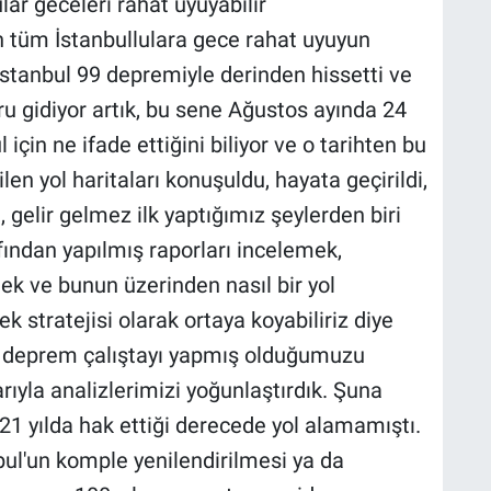
ar geceleri rahat uyuyabilir
 tüm İstanbullulara gece rahat uyuyun
"İstanbul 99 depremiyle derinden hissetti ve
ğru gidiyor artık, bu sene Ağustos ayında 24
 için ne ifade ettiğini biliyor ve o tarihten bu
len yol haritaları konuşuldu, hayata geçirildi,
 gelir gelmez ilk yaptığımız şeylerden biri
fından yapılmış raporları incelemek,
mek ve bunun üzerinden nasıl bir yol
cek stratejisi olarak ortaya koyabiliriz diye
r deprem çalıştayı yapmış olduğumuzu
ıyla analizlerimizi yoğunlaştırdık. Şuna
 21 yılda hak ettiği derecede yol alamamıştı.
bul'un komple yenilendirilmesi ya da