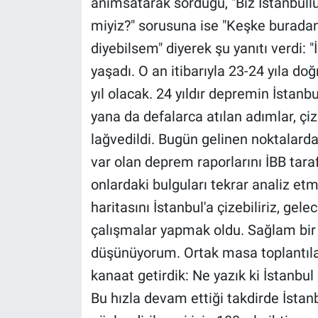
anımsatarak sorduğu, "Biz İstanbullul
Yerel Yaşam
miyiz?" sorusuna ise "Keşke buradan
diyebilsem" diyerek şu yanıtı verdi: 
Canlı Yayın
yaşadı. O an itibarıyla 23-24 yıla do
yıl olacak. 24 yıldır depremin İstanbul
yana da defalarca atılan adımlar, çizi
lağvedildi. Bugün gelinen noktalarda,
var olan deprem raporlarını İBB tara
onlardaki bulguları tekrar analiz et
haritasını İstanbul'a çizebiliriz, gele
çalışmalar yapmak oldu. Sağlam bi
düşünüyorum. Ortak masa toplantılar
kanaat getirdik: Ne yazık ki İstanbul
Bu hızla devam ettiği takdirde İstan