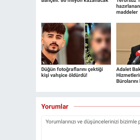
Bahçeli: 86 milyon kazanacak
Terörsüz T
hazırlanan
maddeler
Düğün fotoğraflarını çektiği
Adalet Bak
kişi vahşice öldürdü!
Hizmetlerin
Bürolarını
Yorumlar