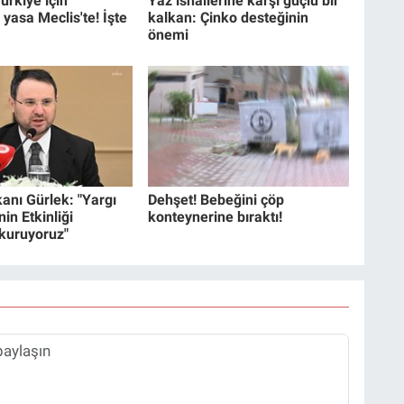
ürkiye için
Yaz ishallerine karşı güçlü bir
 yasa Meclis'te! İşte
kalkan: Çinko desteğinin
önemi
anı Gürlek: "Yargı
Dehşet! Bebeğini çöp
in Etkinliği
konteynerine bıraktı!
 kuruyoruz"