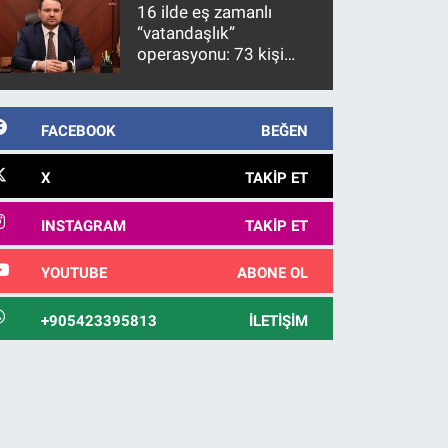
10 yıl sonra yakalandı
16 ilde eş zamanlı
“vatandaşlık”
operasyonu: 73 kişi
gözaltına alındı
FACEBOOK
BEĞEN
X
TAKIP ET
INSTAGRAM
TAKIP ET
YOUTUBE
ABONE OL
+905423395813
İLETIŞIM