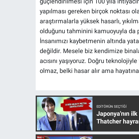
güçlendirilmesi için 100 yıla ihtiyac
yapılması gereken birçok noktası ola
araştırmalarla yüksek hasarlı, yıkıl
olduğunu tahminini kamuoyuyla da pa
İnsanımızı kaybetmenin altında yat
değildir. Mesele biz kendimize bina
acısını yaşıyoruz. Doğru teknolojiyle
olmaz, belki hasar alır ama hayatın
EDITÖRÜN SEÇTIĞI
Japonya'nın ilk
Thatcher hayra