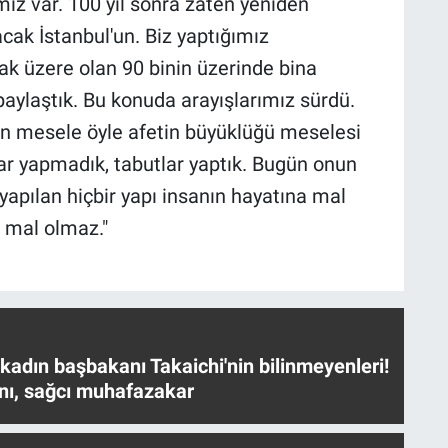
ımız var. 100 yıl sonra zaten yeniden
cak İstanbul'un. Biz yaptığımız
mak üzere olan 90 binin üzerinde bina
ylaştık. Bu konuda arayışlarımız sürdü.
an mesele öyle afetin büyüklüğü meselesi
lar yapmadık, tabutlar yaptık. Bugün onun
 yapılan hiçbir yapı insanın hayatına mal
a mal olmaz."
 kadın başbakanı Takaichi'nin bilinmeyenleri!
nı, sağcı muhafazakar