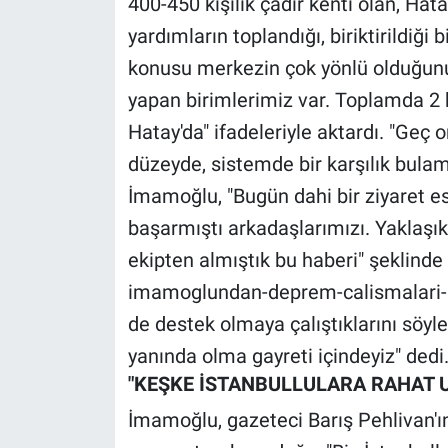
400-450 kişilik çadır kenti olan, Hata
Nedir
yardımların toplandığı, biriktirildiği
Popüler
konusu merkezin çok yönlü olduğunu, 
yapan birimlerimiz var. Toplamda 2 
Programlar
Hatay'da" ifadeleriyle aktardı. "Geç 
Sağlık
düzeyde, sistemde bir karşılık bula
İmamoğlu, "Bugün dahi bir ziyaret es
Spor
başarmıştı arkadaşlarımızı. Yaklaşık
ekipten almıştık bu haberi" şeklinde
Teknoloji
imamoglundan-deprem-calismalari-h
Türkiye'nin Geleceği
de destek olmaya çalıştıklarını söy
yanında olma gayreti içindeyiz" dedi
Türkiye'nin Gündemi
"KEŞKE İSTANBULLULARA RAHAT 
Yerel Gündem
İmamoğlu, gazeteci Barış Pehlivan'