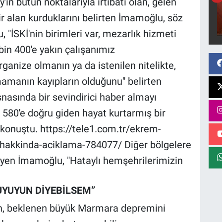
y'ın bütün noktalarıyla irtibatı olan, gelen
 bir alan kurduklarını belirten İmamoğlu, söz
"İSKİ'nin birimleri var, mezarlık hizmeti
bin 400'e yakın çalışanımız
organize olmanın ya da istenilen nitelikte,
mamanın kayıpların olduğunu" belirten
nasında bir sevindirici haber almayı
 580'e doğru giden hayat kurtarmış bir
 konuştu. https://tele1.com.tr/ekrem-
akkinda-aciklama-784077/ Diğer bölgelere
leyen İmamoğlu, "Hataylı hemşehrilerimizin
.
UYUYUN DİYEBİLSEM”
ın, beklenen büyük Marmara depremini