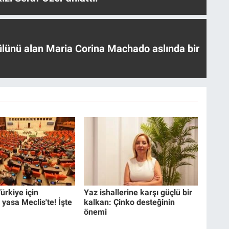
ülünü alan Maria Corina Machado aslında bir
ürkiye için
Yaz ishallerine karşı güçlü bir
 yasa Meclis'te! İşte
kalkan: Çinko desteğinin
önemi