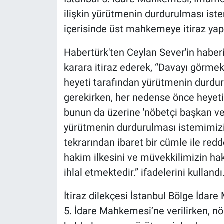
Nedir
ilişkin yürütmenin durdurulması iste
içerisinde üst mahkemeye itiraz yapıl
Popüler
Habertürk'ten Ceylan Sever'in haberi
Programlar
karara itiraz ederek, “Davayı görmek
Sağlık
heyeti tarafından yürütmenin durdu
gerekirken, her nedense önce heyeti
Spor
bunun da üzerine 'nöbetçi başkan ve 
yürütmenin durdurulması istemimiz
Teknoloji
tekrarından ibaret bir cümle ile redd
hakim ilkesini ve müvekkilimizin hak
Türkiye'nin Geleceği
ihlal etmektedir.” ifadelerini kullandı
Türkiye'nin Gündemi
İtiraz dilekçesi İstanbul Bölge İda
Yerel Gündem
5. İdare Mahkemesi’ne verilirken, nöb