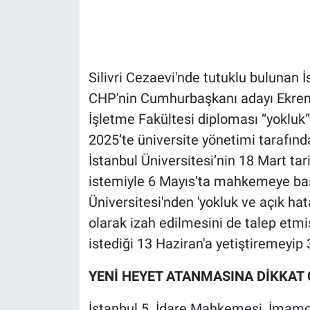
Gündem Özel
Günün görüntüsü
Silivri Cezaevi'nde tutuklu bulunan 
CHP'nin Cumhurbaşkanı adayı Ekrem
Haber
İşletme Fakültesi diploması “yokluk”
2025’te üniversite yönetimi tarafınd
İlan
İstanbul Üniversitesi’nin 18 Mart tari
Kimdir
istemiyle 6 Mayıs’ta mahkemeye ba
Üniversitesi'nden 'yokluk ve açık hat
Koronavirüs
olarak izah edilmesini de talep etm
istediği 13 Haziran'a yetiştiremey
Kültür Sanat
YENİ HEYET ATANMASINA DİKKAT 
Ne demişti
İstanbul 5. İdare Mahkemesi, İmamoğ