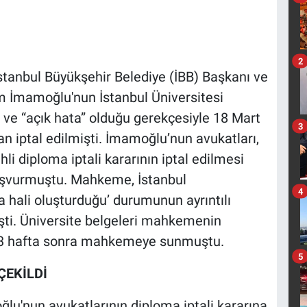
2
İstanbul Büyükşehir Belediye (İBB) Başkanı ve
 İmamoğlu'nun İstanbul Üniversitesi
 ve “açık hata” olduğu gerekçesiyle 18 Mart
3
an iptal edilmişti. İmamoğlu’nun avukatları,
hli diploma iptali kararının iptal edilmesi
şvurmuştu. Mahkeme, İstanbul
4
a hali oluşturduğu’ durumunun ayrıntılı
işti. Üniversite belgeleri mahkemenin
ip 3 hafta sonra mahkemeye sunmuştu.
5
ÇEKİLDİ
lu'nun avukatlarının diploma iptali kararına