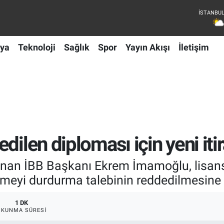
ya
Teknoloji
Sağlık
Spor
Yayın Akışı
İletişim
dilen diploması için yeni iti
ulunan İBB Başkanı Ekrem İmamoğlu, lisans
tmeyi durdurma talebinin reddedilmesine it
1 DK
OKUNMA SÜRESI