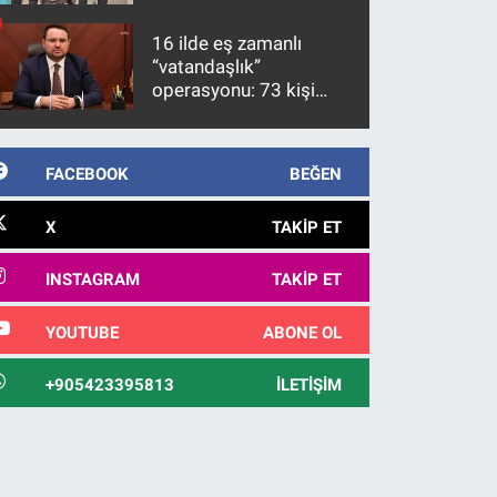
firari FETÖ hükümlüsü
10 yıl sonra yakalandı
16 ilde eş zamanlı
“vatandaşlık”
operasyonu: 73 kişi
gözaltına alındı
FACEBOOK
BEĞEN
X
TAKIP ET
INSTAGRAM
TAKIP ET
YOUTUBE
ABONE OL
+905423395813
İLETIŞIM