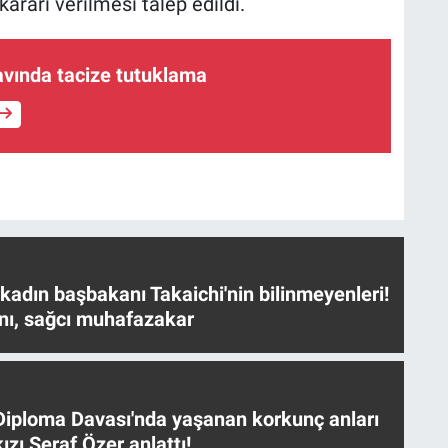
ararı verilmesi talep edildi.
avında tacize tutuklama
 kadın başbakanı Takaichi'nin bilinmeyenleri!
nı, sağcı muhafazakar
iploma Davası'nda yaşanan korkunç anları
ızı Seraf Özer anlattı!