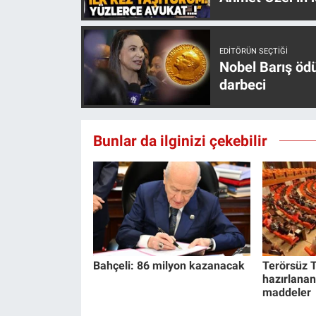
EDITÖRÜN SEÇTIĞI
Nobel Barış öd
darbeci
Bunlar da ilginizi çekebilir
Bahçeli: 86 milyon kazanacak
Terörsüz T
hazırlanan
maddeler