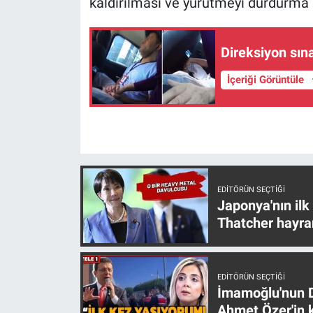
kaldırılması ve yürütmeyi durdurma k
Yerel Yaşam
Canlı Yayın
Direksiyon sın
İçeriği Görüntüle
EDITÖRÜN SEÇTIĞI
Japonya'nın ilk
Thatcher hayra
EDITÖRÜN SEÇTIĞI
İmamoğlu'nun D
Ahmet Özer'in k