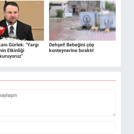
anı Gürlek: "Yargı
Dehşet! Bebeğini çöp
in Etkinliği
konteynerine bıraktı!
 kuruyoruz"