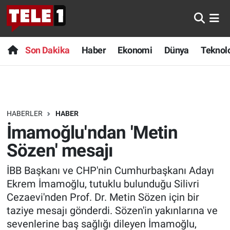
Anında Manşet
Son Dakika
Nöbetçi Eczaneler
Son Dakika
Haber
Ekonomi
Dünya
Teknolo
Başka Sohbetler
Haber
Hava Durumu
Belgesel
Ekonomi
Namaz Vakitleri
HABERLER
HABER
Bilim turu
Dünya
Trafik Durumu
İmamoğlu'ndan 'Metin
Bilim ve Teknoloji Evreni
Teknoloji
Süper Lig Puan Durumu ve Fikstür
Sözen' mesajı
İBB Başkanı ve CHP'nin Cumhurbaşkanı Adayı
Doğa Konuşuyor
Sağlık
Tüm Manşetler
Ekrem İmamoğlu, tutuklu bulunduğu Silivri
Dünya
Spor
Son Dakika Haberleri
Cezaevi'nden Prof. Dr. Metin Sözen için bir
taziye mesajı gönderdi. Sözen'in yakınlarına ve
Ege Saati
Yayın Akışı
Haber Arşivi
sevenlerine baş sağlığı dileyen İmamoğlu,