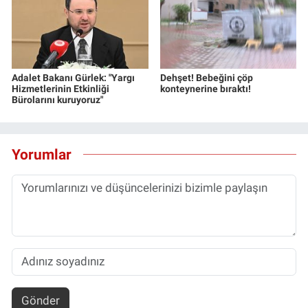
Adalet Bakanı Gürlek: "Yargı
Dehşet! Bebeğini çöp
Hizmetlerinin Etkinliği
konteynerine bıraktı!
Bürolarını kuruyoruz"
Yorumlar
Gönder