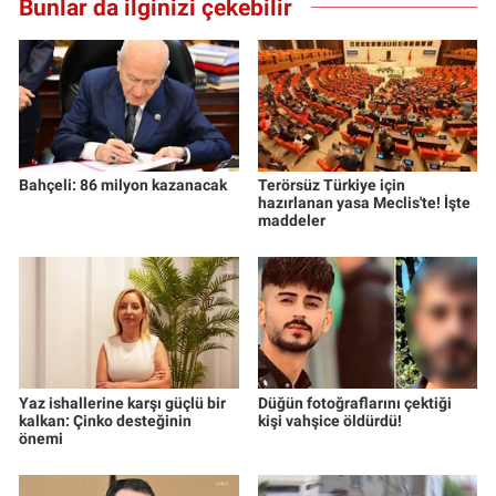
Bunlar da ilginizi çekebilir
Bahçeli: 86 milyon kazanacak
Terörsüz Türkiye için
hazırlanan yasa Meclis'te! İşte
maddeler
Yaz ishallerine karşı güçlü bir
Düğün fotoğraflarını çektiği
kalkan: Çinko desteğinin
kişi vahşice öldürdü!
önemi