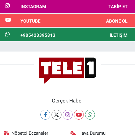
INSTAGRAM
TAKIP ET
YOUTUBE
ABONE OL
+905423395813
İLETIŞIM
Gerçek Haber
Nöbetçi Eczaneler
Hava Durumu