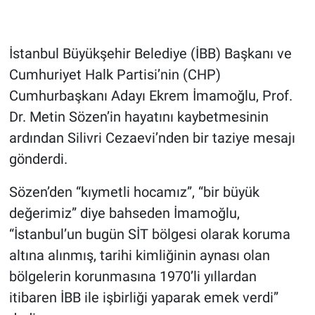
Gündem Özel
İstanbul Büyükşehir Belediye (İBB) Başkanı ve
Günün görüntüsü
Cumhuriyet Halk Partisi’nin (CHP)
Cumhurbaşkanı Adayı Ekrem İmamoğlu, Prof.
Haber
Dr. Metin Sözen’in hayatını kaybetmesinin
ardından Silivri Cezaevi’nden bir taziye mesajı
İlan
gönderdi.
Kimdir
Sözen’den “kıymetli hocamız”, “bir büyük
değerimiz” diye bahseden İmamoğlu,
Koronavirüs
“İstanbul’un bugün SİT bölgesi olarak koruma
Kültür Sanat
altına alınmış, tarihi kimliğinin aynası olan
bölgelerin korunmasına 1970’li yıllardan
Ne demişti
itibaren İBB ile işbirliği yaparak emek verdi”