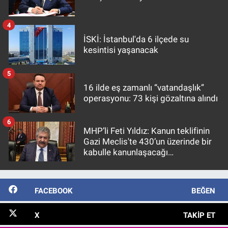
4
İSKİ: İstanbul'da 6 ilçede su
kesintisi yaşanacak
5
16 ilde eş zamanlı “vatandaşlık”
operasyonu: 73 kişi gözaltına alındı
6
MHP’li Feti Yıldız: Kanun teklifinin
Gazi Meclis'te 430’un üzerinde bir
kabulle kanunlaşacağı
görülmektedir
FACEBOOK
BEĞEN
X
TAKIP ET