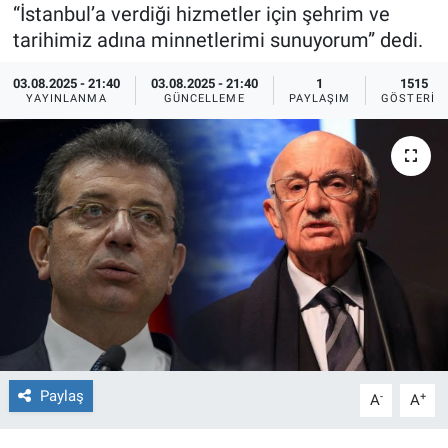
“İstanbul’a verdiği hizmetler için şehrim ve
Ege'den Esintiler
İletişim
tarihimiz adına minnetlerimi sunuyorum” dedi.
03.08.2025 - 21:40
03.08.2025 - 21:40
1
1515
Eğitim
YAYINLANMA
GÜNCELLEME
PAYLAŞIM
GÖSTERIM
Eğlence
Ekonomi
Forum
Gerçeğin İzinde
Gün Başlıyor
Gün Bitiyor
Paylaş
-
+
A
A
Gün Ortası