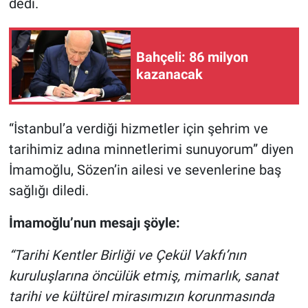
dedi.
Nedir
Popüler
Bahçeli: 86 milyon
kazanacak
Programlar
Sağlık
“İstanbul’a verdiği hizmetler için şehrim ve
Spor
tarihimiz adına minnetlerimi sunuyorum” diyen
İmamoğlu, Sözen’in ailesi ve sevenlerine baş
Teknoloji
sağlığı diledi.
Türkiye'nin Geleceği
İmamoğlu’nun mesajı şöyle:
Türkiye'nin Gündemi
“Tarihi Kentler Birliği ve Çekül Vakfı’nın
kuruluşlarına öncülük etmiş, mimarlık, sanat
Yerel Gündem
tarihi ve kültürel mirasımızın korunmasında