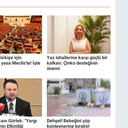
ürkiye için
Yaz ishallerine karşı güçlü bir
 yasa Meclis'te! İşte
kalkan: Çinko desteğinin
önemi
anı Gürlek: "Yargı
Dehşet! Bebeğini çöp
in Etkinliği
konteynerine bıraktı!