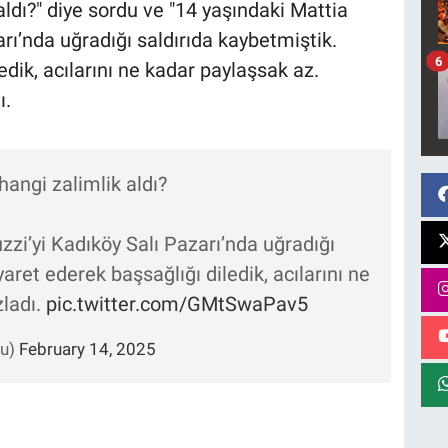
ldı?" diye sordu ve "14 yaşındaki Mattia
ı’nda uğradığı saldırıda kaybetmiştik.
6
edik, acılarını ne kadar paylaşsak az.
ı.
hangi zalimlik aldı?
zi’yi Kadıköy Salı Pazarı’nda uğradığı
yaret ederek başsağlığı diledik, acılarını ne
zladı.
pic.twitter.com/GMtSwaPav5
lu)
February 14, 2025