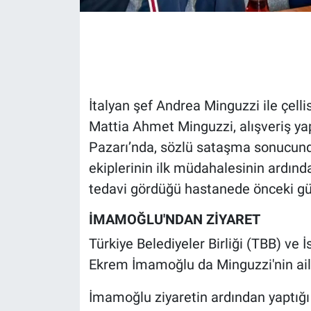
Gündem Özel
Günün görüntüsü
Haber
İtalyan şef Andrea Minguzzi ile çelli
Mattia Ahmet Minguzzi, alışveriş yap
İlan
Pazarı’nda, sözlü sataşma sonucunda
ekiplerinin ilk müdahalesinin ardınd
Kimdir
tedavi gördüğü hastanede önceki gü
Koronavirüs
İMAMOĞLU'NDAN ZİYARET
Türkiye Belediyeler Birliği (TBB) ve 
Kültür Sanat
Ekrem İmamoğlu da Minguzzi'nin ailes
Ne demişti
İmamoğlu ziyaretin ardından yaptığı s