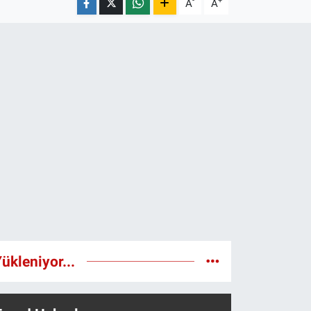
-
+
A
A
ükleniyor...