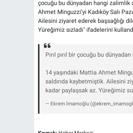
Nedir
çocuğu bu dünyadan hangi zalimlik a
Ahmet Minguzzi’yi Kadıköy Salı Pazar
Popüler
Ailesini ziyaret ederek başsağlığı dil
Yüreğimiz sızladı" ifadelerini kulland
Programlar
Sağlık
Pırıl pırıl bir çocuğu bu dünyadan 
Spor
14 yaşındaki Mattia Ahmet Minguz
Teknoloji
saldırıda kaybetmiştik. Ailesini zi
kadar paylaşsak az. Yüreğimiz sı
Türkiye'nin Geleceği
— Ekrem İmamoğlu (@ekrem_imamog
Türkiye'nin Gündemi
Yerel Gündem