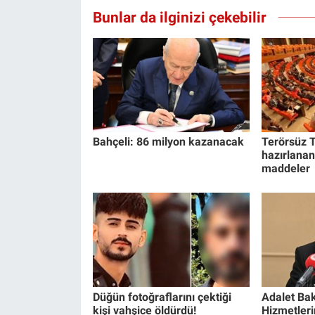
Bunlar da ilginizi çekebilir
Bahçeli: 86 milyon kazanacak
Terörsüz T
hazırlanan
maddeler
Düğün fotoğraflarını çektiği
Adalet Bak
kişi vahşice öldürdü!
Hizmetlerin