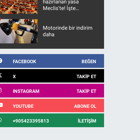
hazırlanan yasa
Meclis'te! İşte
maddeler
Motorinde bir indirim
daha
FACEBOOK
BEĞEN
X
TAKIP ET
INSTAGRAM
TAKIP ET
YOUTUBE
ABONE OL
+905423395813
İLETIŞIM