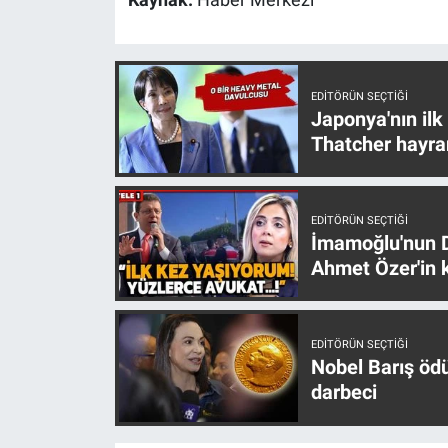
Kaynak:
Haber Merkezi
Yerel Yaşam
Canlı Yayın
EDITÖRÜN SEÇTIĞI
Japonya'nın ilk
Thatcher hayra
EDITÖRÜN SEÇTIĞI
İmamoğlu'nun D
Ahmet Özer'in k
EDITÖRÜN SEÇTIĞI
Nobel Barış öd
darbeci