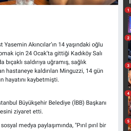
1
2
st Yasemin Akıncılar’ın 14 yaşındaki oğlu
mak için 24 Ocak’ta gittiği Kadıköy Salı
 bıçaklı saldırıya uğramış, sağlık
3
an hastaneye kaldırılan Minguzzi, 14 gün
n hayatını kaybetmişti.
4
İstanbul Büyükşehir Belediye (İBB) Başkanı
ini ziyaret etti.
5
osyal medya paylaşımında, "Pırıl pırıl bir