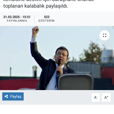
toplanan kalabalık paylaşıldı.
Ege'den Esintiler
İletişim
21.03.2025 - 15:51
523
YAYINLANMA
GÖSTERIM
Eğitim
Eğlence
Ekonomi
Forum
Gerçeğin İzinde
Gün Başlıyor
Paylaş
-
+
A
A
Gün Bitiyor
Gün Ortası