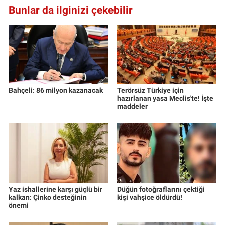
Bunlar da ilginizi çekebilir
Bahçeli: 86 milyon kazanacak
Terörsüz Türkiye için
hazırlanan yasa Meclis'te! İşte
maddeler
Yaz ishallerine karşı güçlü bir
Düğün fotoğraflarını çektiği
kalkan: Çinko desteğinin
kişi vahşice öldürdü!
önemi