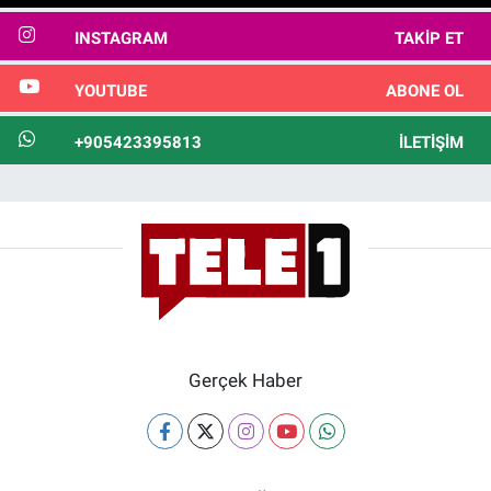
INSTAGRAM
TAKIP ET
YOUTUBE
ABONE OL
+905423395813
İLETIŞIM
Gerçek Haber