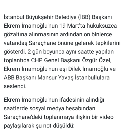
Gündem Özel
İstanbul Büyükşehir Belediye (İBB) Başkanı
Ekrem İmamoğlu'nun 19 Mart'ta hukuksuzca
Günün görüntüsü
gözaltına alınmasının ardından on binlerce
vatandaş Saraçhane önüne gelerek tepkilerini
Haber
gösterdi. 2 gün boyunca aynı saatte yapılan
İlan
toplantıda CHP Genel Başkanı Özgür Özel,
Ekrem İmamoğlu'nun eşi Dilek İmamoğlu ve
Kimdir
ABB Başkanı Mansur Yavaş İstanbullulara
seslendi.
Koronavirüs
Ekrem İmamoğlu'nun ifadesinin alındığı
Kültür Sanat
saatlerde sosyal medya hesabından
Ne demişti
Saraçhane'deki toplanmaya ilişkin bir video
paylaşılarak şu not düşüldü: