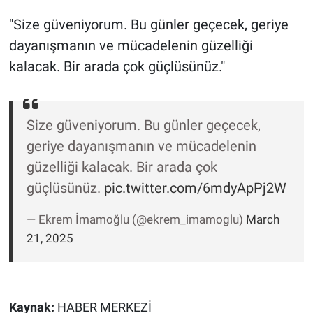
Nedir
"Size güveniyorum. Bu günler geçecek, geriye
Popüler
dayanışmanın ve mücadelenin güzelliği
kalacak. Bir arada çok güçlüsünüz."
Programlar
Sağlık
Size güveniyorum. Bu günler geçecek,
geriye dayanışmanın ve mücadelenin
Spor
güzelliği kalacak. Bir arada çok
Teknoloji
güçlüsünüz.
pic.twitter.com/6mdyApPj2W
Türkiye'nin Geleceği
— Ekrem İmamoğlu (@ekrem_imamoglu)
March
21, 2025
Türkiye'nin Gündemi
Yerel Gündem
Kaynak:
HABER MERKEZİ