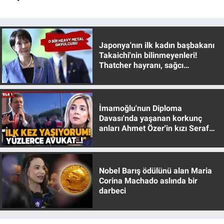
Yerel Yaşam
Canlı Yayın
Japonya'nın ilk kadın başbakanı
Takaichi'nin bilinmeyenleri!
Thatcher hayranı, sağcı
muhafazakar
İmamoğlu'nun Diploma
Davası'nda yaşanan korkunç
anları Ahmet Özer'in kızı Seraf
Özer anlattı!
Nobel Barış ödülünü alan Maria
Corina Machado aslında bir
darbeci