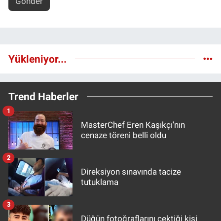
Gönder
Yükleniyor...
Trend Haberler
1
MasterChef Eren Kaşıkçı'nın
cenaze töreni belli oldu
2
Direksiyon sınavında tacize
tutuklama
3
Düğün fotoğraflarını çektiği kişi