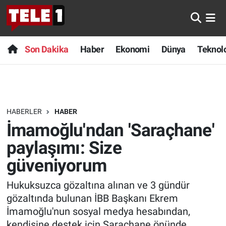
Anında Manşet
Son Dakika
Nöbetçi Eczaneler
Son Dakika
Haber
Ekonomi
Dünya
Teknolo
Başka Sohbetler
Haber
Hava Durumu
Belgesel
Ekonomi
Namaz Vakitleri
HABERLER
HABER
Bilim turu
Dünya
Trafik Durumu
İmamoğlu'ndan 'Saraçhane'
Bilim ve Teknoloji Evreni
Teknoloji
Süper Lig Puan Durumu ve Fikstür
paylaşımı: Size
güveniyorum
Doğa Konuşuyor
Sağlık
Tüm Manşetler
Hukuksuzca gözaltına alınan ve 3 gündür
Dünya
Spor
Son Dakika Haberleri
gözaltında bulunan İBB Başkanı Ekrem
İmamoğlu'nun sosyal medya hesabından,
Ege Saati
Yayın Akışı
Haber Arşivi
kendisine destek için Saraçhane önünde