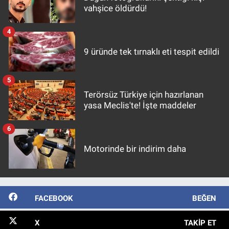
vahşice öldürdü!
4
9 üründe tek tırnaklı eti tespit edildi
5
Terörsüz Türkiye için hazırlanan
yasa Meclis'te! İşte maddeler
6
Motorinde bir indirim daha
FACEBOOK
BEĞEN
X
TAKIP ET