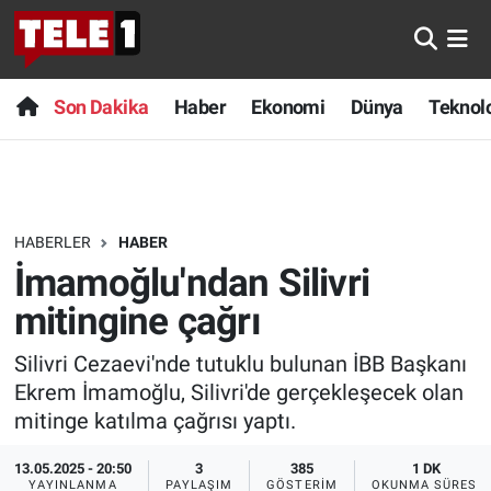
Anında Manşet
Son Dakika
Nöbetçi Eczaneler
Son Dakika
Haber
Ekonomi
Dünya
Teknolo
Başka Sohbetler
Haber
Hava Durumu
Belgesel
Ekonomi
Namaz Vakitleri
HABERLER
HABER
Bilim turu
Dünya
Trafik Durumu
İmamoğlu'ndan Silivri
Bilim ve Teknoloji Evreni
Teknoloji
Süper Lig Puan Durumu ve Fikstür
mitingine çağrı
Silivri Cezaevi'nde tutuklu bulunan İBB Başkanı
Doğa Konuşuyor
Sağlık
Tüm Manşetler
Ekrem İmamoğlu, Silivri'de gerçekleşecek olan
Dünya
Spor
Son Dakika Haberleri
mitinge katılma çağrısı yaptı.
13.05.2025 - 20:50
3
385
1 DK
Ege Saati
Yayın Akışı
Haber Arşivi
YAYINLANMA
PAYLAŞIM
GÖSTERIM
OKUNMA SÜRESI