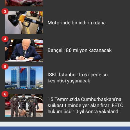
3
Motorinde bir indirim daha
4
Bahçeli: 86 milyon kazanacak
5
İSKİ: İstanbul'da 6 ilçede su
kesintisi yaşanacak
6
15 Temmuz'da Cumhurbaşkanı'na
suikast timinde yer alan firari FETÖ
hükümlüsü 10 yıl sonra yakalandı