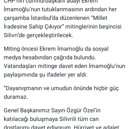
CHP’nin cumhurbaşkanı adayı Ekrem
İmamoğlu’nun tutuklanmasının ardından her
Gündem Özel
çarşamba İstanbul’da düzenlenen “Millet
İradesine Sahip Çıkıyor” mitinglerinin beşincisi
Günün görüntüsü
Silivri’de gerçekleştirilecek.
Haber
Miting öncesi Ekrem İmamoğlu da sosyal
medya hesabından çağrıda bulundu.
İlan
Vatandaşları mitinge davet eden İmamoğlu’nun
Kimdir
paylaşımında şu ifadeler yer aldı:
Koronavirüs
“Dayanışmanın ve umudun önünde hiçbir güç
duramaz.
Kültür Sanat
Genel Başkanımız Sayın Özgür Özel’in
Ne demişti
katılacağı buluşmaya Silivrili tüm can
dostlarımı davet ediyorum. Hürriyet ve adalet