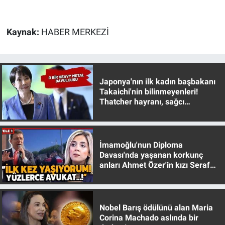
Yerel Yaşam
Kaynak:
HABER MERKEZİ
Canlı Yayın
Japonya'nın ilk kadın başbakanı
Takaichi'nin bilinmeyenleri!
Thatcher hayranı, sağcı
muhafazakar
İmamoğlu'nun Diploma
Davası'nda yaşanan korkunç
anları Ahmet Özer'in kızı Seraf
Özer anlattı!
Nobel Barış ödülünü alan Maria
Corina Machado aslında bir