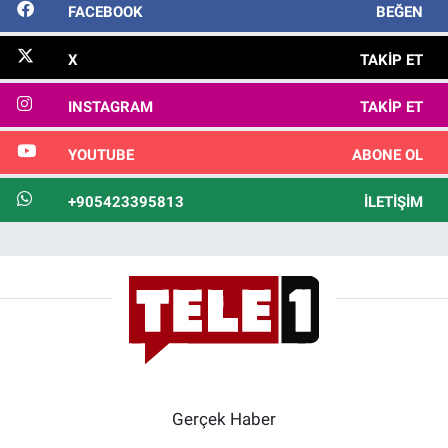
FACEBOOK
BEĞEN
X
TAKIP ET
INSTAGRAM
TAKIP ET
YOUTUBE
ABONE OL
+905423395813
İLETIŞIM
Gerçek Haber