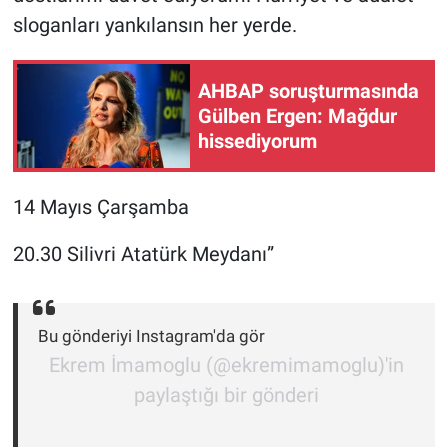
Nedir
sloganları yankılansın her yerde.
Popüler
AHBAP soruşturmasında
Programlar
Gülben Ergen: Mağdur
hissediyorum
Sağlık
14 Mayıs Çarşamba
Spor
20.30 Silivri Atatürk Meydanı”
Teknoloji
Türkiye'nin Geleceği
Bu gönderiyi Instagram'da gör
Ekrem İmamoglu (@ekremimamoglu)'in
Türkiye'nin Gündemi
paylaştığı bir gönderi
Yerel Gündem