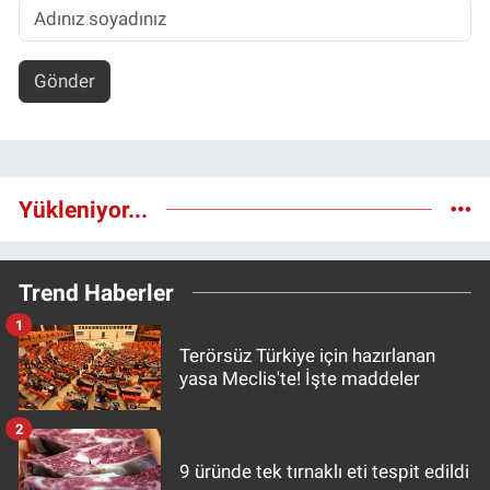
Gönder
Yükleniyor...
Trend Haberler
1
Terörsüz Türkiye için hazırlanan
yasa Meclis'te! İşte maddeler
2
9 üründe tek tırnaklı eti tespit edildi