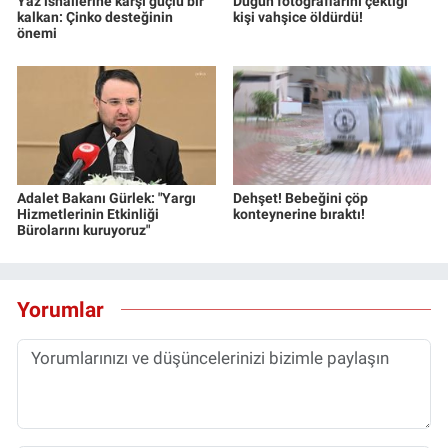
Yaz ishallerine karşı güçlü bir
Düğün fotoğraflarını çektiği
kalkan: Çinko desteğinin
kişi vahşice öldürdü!
önemi
Adalet Bakanı Gürlek: "Yargı
Dehşet! Bebeğini çöp
Hizmetlerinin Etkinliği
konteynerine bıraktı!
Bürolarını kuruyoruz"
Yorumlar