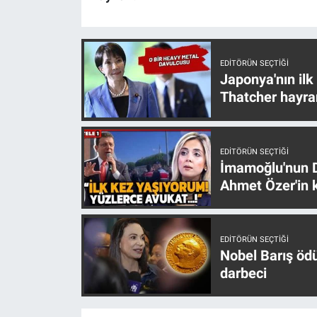
EDITÖRÜN SEÇTIĞI
Japonya'nın ilk
Thatcher hayra
EDITÖRÜN SEÇTIĞI
İmamoğlu'nun D
Ahmet Özer'in k
EDITÖRÜN SEÇTIĞI
Nobel Barış öd
darbeci