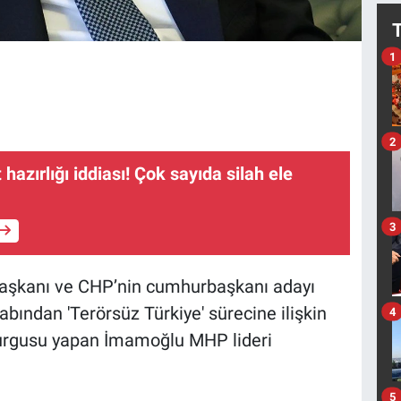
1
2
 hazırlığı iddiası! Çok sayıda silah ele
3
 Başkanı ve CHP’nin cumhurbaşkanı adayı
ndan 'Terörsüz Türkiye' sürecine ilişkin
4
urgusu yapan İmamoğlu MHP lideri
5