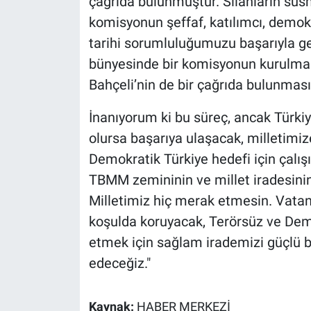
çağrıda bulunmuştur. Silahların sus
Yerel Yaşam
komisyonun şeffaf, katılımcı, demokr
tarihi sorumluluğumuzu başarıyla g
Canlı Yayın
bünyesinde bir komisyonun kurulmas
Bahçeli’nin de bir çağrıda bulunması 
İnanıyorum ki bu süreç, ancak Türkiy
olursa başarıya ulaşacak, milletimi
Demokratik Türkiye hedefi için çalışı
TBMM zemininin ve millet iradesini
Milletimiz hiç merak etmesin. Vatan
koşulda koruyacak, Terörsüz ve Dem
etmek için sağlam irademizi güçlü 
edeceğiz."
Kaynak:
HABER MERKEZİ