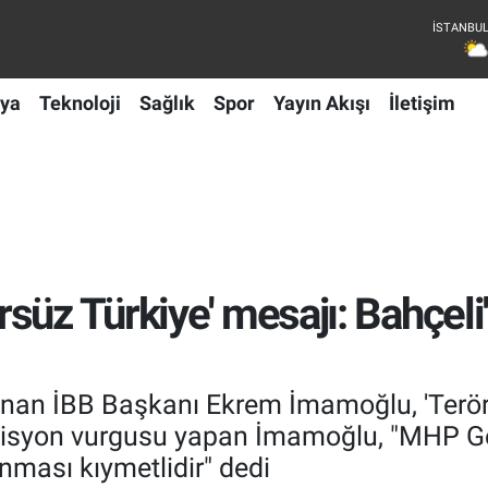
ya
Teknoloji
Sağlık
Spor
Yayın Akışı
İletişim
üz Türkiye' mesajı: Bahçeli'
unan İBB Başkanı Ekrem İmamoğlu, 'Terörsüz
misyon vurgusu yapan İmamoğlu, "MHP Ge
unması kıymetlidir" dedi