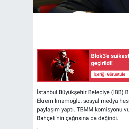
Gündem Özel
Günün görüntüsü
Haber
Blok3'e suikast
İlan
geçirildi!
Kimdir
İçeriği Görüntüle
Koronavirüs
İstanbul Büyükşehir Belediye (İBB)
Ekrem İmamoğlu, sosyal medya hesabı
Kültür Sanat
paylaşım yaptı. TBMM komisyonu v
Ne demişti
Bahçeli'nin çağrısına da değindi.