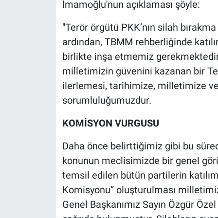
İmamoğlu'nun açıklaması şöyle:
Nedir
"Terör örgütü PKK’nın silah bırakma
Popüler
ardından, TBMM rehberliğinde katılım
Programlar
birlikte inşa etmemiz gerekmektedir. 
milletimizin güvenini kazanan bir T
Sağlık
ilerlemesi, tarihimize, milletimize v
sorumluluğumuzdur.
Spor
KOMİSYON VURGUSU
Teknoloji
Daha önce belirttiğimiz gibi bu sür
Türkiye'nin Geleceği
konunun meclisimizde bir genel gör
temsil edilen bütün partilerin katıl
Türkiye'nin Gündemi
Komisyonu” oluşturulması milletimiz
Yerel Gündem
Genel Başkanımız Sayın Özgür Özel 