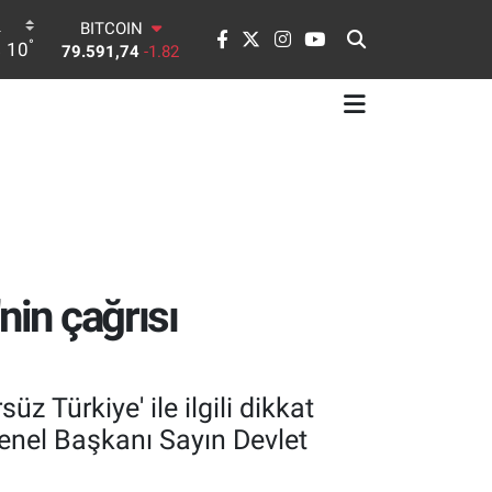
DOLAR
°
10
45,43620
0.02
EURO
53,38690
0.19
STERLİN
61,60380
0.18
G.ALTIN
6862,09000
0.19
BİST100
14.598,00
0
BITCOIN
79.591,74
-1.82
nin çağrısı
 Türkiye' ile ilgili dikkat
nel Başkanı Sayın Devlet