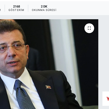
2168
2 DK
M
GÖSTERIM
OKUNMA SÜRESI
Y