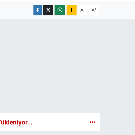
-
+
A
A
ükleniyor...