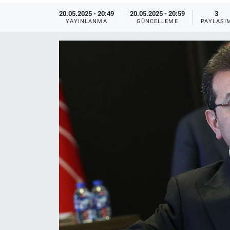
20.05.2025 - 20:49
20.05.2025 - 20:59
3
Ege'den Esintiler
İletişim
YAYINLANMA
GÜNCELLEME
PAYLAŞI
Eğitim
Eğlence
Ekonomi
Forum
Gerçeğin İzinde
Gün Başlıyor
Gün Bitiyor
Gün Ortası