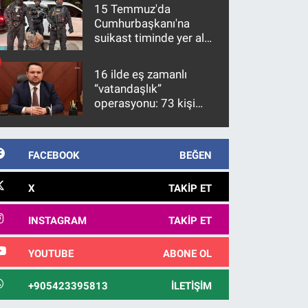
15 Temmuz'da
Cumhurbaşkanı'na
suikast timinde yer alan
firari FETÖ hükümlüsü
10 yıl sonra yakalandı
16 ilde eş zamanlı
“vatandaşlık”
operasyonu: 73 kişi
gözaltına alındı
FACEBOOK
BEĞEN
X
TAKIP ET
INSTAGRAM
TAKIP ET
YOUTUBE
ABONE OL
+905423395813
İLETIŞIM