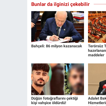
Bunlar da ilginizi çekebilir
Bahçeli: 86 milyon kazanacak
Terörsüz T
hazırlanan
maddeler
Düğün fotoğraflarını çektiği
Adalet Bak
kişi vahşice öldürdü!
Hizmetlerin