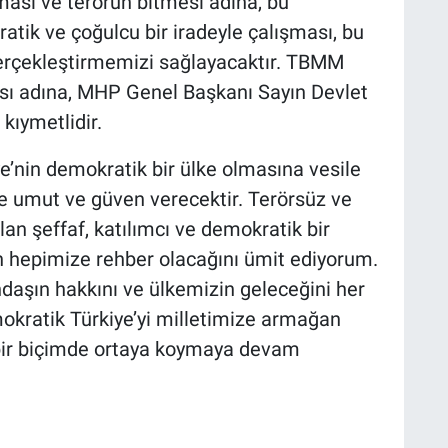
ması ve terörün bitmesi adına, bu
atik ve çoğulcu bir iradeyle çalışması, bu
erçekleştirmemizi sağlayacaktır. TBMM
ı adına, MHP Genel Başkanı Sayın Devlet
kıymetlidir.
e’nin demokratik bir ülke olmasına vesile
ze umut ve güven verecektir. Terörsüz ve
lan şeffaf, katılımcı ve demokratik bir
n hepimize rehber olacağını ümit ediyorum.
daşın hakkını ve ülkemizin geleceğini her
okratik Türkiye’yi milletimize armağan
bir biçimde ortaya koymaya devam