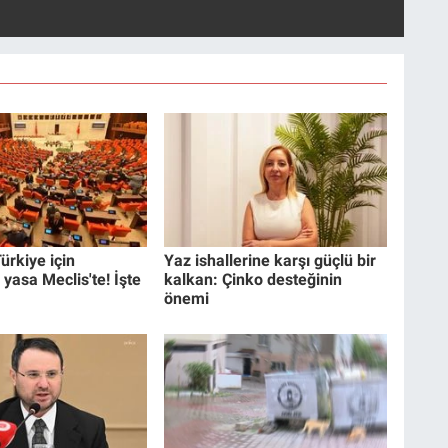
ürkiye için
Yaz ishallerine karşı güçlü bir
 yasa Meclis'te! İşte
kalkan: Çinko desteğinin
önemi