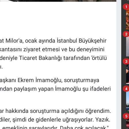
1
2
 Milor'a, ocak ayında İstanbul Büyükşehir
kantasını ziyaret etmesi ve bu deneyimini
iyle Ticaret Bakanlığı tarafından 'örtülü
3
ı.
 Başkanı Ekrem İmamoğlu, soruşturmaya
ından paylaşım yapan İmamoğlu şu ifadeleri
4
ar hakkında soruşturma açıldığını öğrendim.
5
ler, şimdi de gidenlerle uğraşıyorlar. Yazık.
, emeklinin saraylarıdır. Daha çok açılacak."