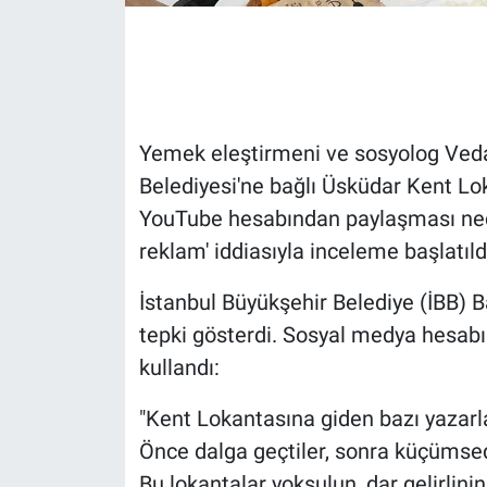
Gündem Özel
Günün görüntüsü
Yemek eleştirmeni ve sosyolog Vedat
Haber
Belediyesi'ne bağlı Üsküdar Kent Lo
YouTube hesabından paylaşması neden
İlan
reklam' iddiasıyla inceleme başlatıld
Kimdir
İstanbul Büyükşehir Belediye (İBB)
Koronavirüs
tepki gösterdi. Sosyal medya hesab
kullandı:
Kültür Sanat
"Kent Lokantasına giden bazı yazarl
Ne demişti
Önce dalga geçtiler, sonra küçümsedi
Bu lokantalar yoksulun, dar gelirlinin