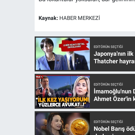
Nedir
Popüler
Kaynak:
HABER MERKEZİ
Programlar
EDITÖRÜN SEÇTIĞI
Sağlık
Japonya'nın ilk
Thatcher hayra
Spor
Teknoloji
EDITÖRÜN SEÇTIĞI
İmamoğlu'nun D
Türkiye'nin Geleceği
Ahmet Özer'in k
Türkiye'nin Gündemi
EDITÖRÜN SEÇTIĞI
Yerel Gündem
Nobel Barış öd