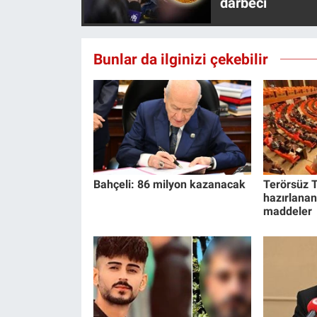
darbeci
Yerel Yaşam
Canlı Yayın
Bunlar da ilginizi çekebilir
Bahçeli: 86 milyon kazanacak
Terörsüz T
hazırlanan
maddeler