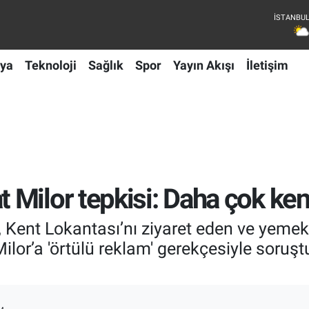
ya
Teknoloji
Sağlık
Spor
Yayın Akışı
İletişim
Milor tepkisi: Daha çok kent
ent Lokantası’nı ziyaret eden ve yemekle
lor’a 'örtülü reklam' gerekçesiyle soruş