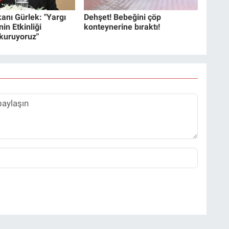
anı Gürlek: "Yargı
Dehşet! Bebeğini çöp
in Etkinliği
konteynerine bıraktı!
 kuruyoruz"