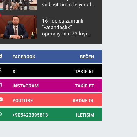
suikast timinde yer alan
firari FETÖ hükümlüsü
10 yıl sonra yakalandı
16 ilde eş zamanlı
“vatandaşlık”
operasyonu: 73 kişi
gözaltına alındı
FACEBOOK
BEĞEN
X
TAKIP ET
INSTAGRAM
TAKIP ET
YOUTUBE
ABONE OL
+905423395813
İLETIŞIM