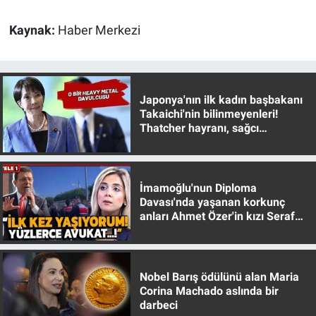
Kaynak:
Haber Merkezi
Japonya'nın ilk kadın başbakanı
Takaichi'nin bilinmeyenleri!
Thatcher hayranı, sağcı
muhafazakar
İmamoğlu'nun Diploma
Davası'nda yaşanan korkunç
anları Ahmet Özer'in kızı Seraf
Özer anlattı!
Nobel Barış ödülünü alan Maria
Corina Machado aslında bir
darbeci