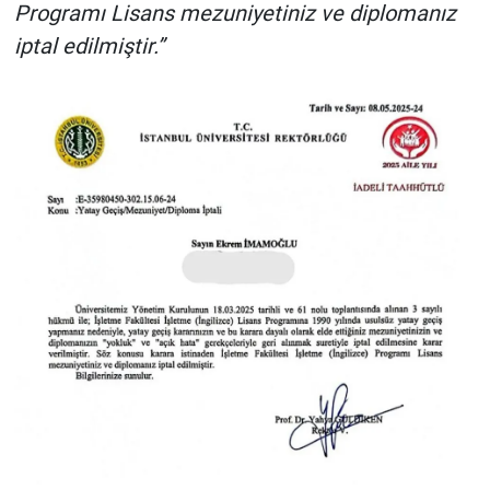
Programı Lisans mezuniyetiniz ve diplomanız
Yerel Yaşam
iptal edilmiştir.”
Canlı Yayın