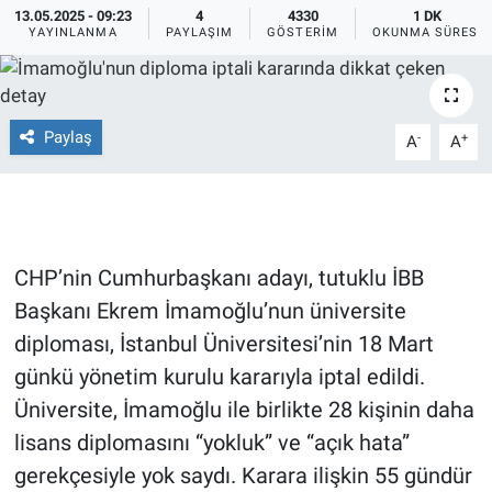
13.05.2025 - 09:23
4
4330
1 DK
YAYINLANMA
PAYLAŞIM
GÖSTERIM
OKUNMA SÜRESI
Ege'den Esintiler
İletişim
Eğitim
Paylaş
-
+
A
A
Eğlence
Ekonomi
Forum
CHP’nin Cumhurbaşkanı adayı, tutuklu İBB
Başkanı Ekrem İmamoğlu’nun üniversite
Gerçeğin İzinde
diploması, İstanbul Üniversitesi’nin 18 Mart
günkü yönetim kurulu kararıyla iptal edildi.
Gün Başlıyor
Üniversite, İmamoğlu ile birlikte 28 kişinin daha
Gün Bitiyor
lisans diplomasını “yokluk” ve “açık hata”
gerekçesiyle yok saydı. Karara ilişkin 55 gündür
Gün Ortası