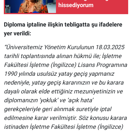
Nedir
hissediyorum
Popüler
Diploma iptaline ilişkin tebligatta şu ifadelere
Programlar
yer verildi:
“Üniversitemiz Yönetim Kurulunun 18.03.2025
Sağlık
tarihli toplantısında alınan hükmü ile; İşletme
Spor
Fakültesi İşletme (İngilizce) Lisans Programına
1990 yılında usulsüz yatay geçiş yapmanız
Teknoloji
nedeniyle, yatay geçiş kararınızın ve bu karara
dayalı olarak elde ettiğiniz mezuniyetinizin ve
Türkiye'nin Geleceği
diplomanızın ‘yokluk’ ve ‘açık hata’
Türkiye'nin Gündemi
gerekçeleriyle geri alınmak suretiyle iptal
edilmesine karar verilmiştir. Söz konusu karara
Yerel Gündem
istinaden İşletme Fakültesi İşletme (İngilizce)