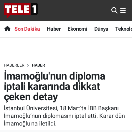
Anında Manşet
Son Dakika
Nöbetçi Eczaneler
Son Dakika
Haber
Ekonomi
Dünya
Teknolo
Başka Sohbetler
Haber
Hava Durumu
Belgesel
Ekonomi
Namaz Vakitleri
HABERLER
HABER
Bilim turu
Dünya
Trafik Durumu
İmamoğlu'nun diploma
Bilim ve Teknoloji Evreni
Teknoloji
Süper Lig Puan Durumu ve Fikstür
iptali kararında dikkat
çeken detay
Doğa Konuşuyor
Sağlık
Tüm Manşetler
İstanbul Üniversitesi, 18 Mart’ta İBB Başkanı
Dünya
Spor
Son Dakika Haberleri
İmamoğlu’nun diplomasını iptal etti. Karar dün
İmamoğlu'na iletildi.
Ege Saati
Yayın Akışı
Haber Arşivi