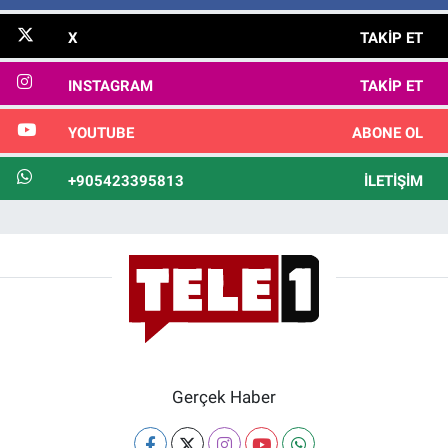
X
TAKIP ET
INSTAGRAM
TAKIP ET
YOUTUBE
ABONE OL
+905423395813
İLETIŞIM
Gerçek Haber