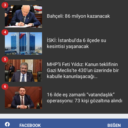
3
Bahçeli: 86 milyon kazanacak
4
İSKİ: İstanbul'da 6 ilçede su
kesintisi yaşanacak
5
MHP’li Feti Yıldız: Kanun teklifinin
Gazi Meclis'te 430’un üzerinde bir
kabulle kanunlaşacağı
görülmektedir
6
16 ilde eş zamanlı “vatandaşlık”
operasyonu: 73 kişi gözaltına alındı
FACEBOOK
BEĞEN