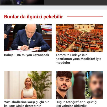
Bunlar da ilginizi çekebilir
Bahçeli: 86 milyon kazanacak
Terörsüz Türkiye için
hazırlanan yasa Meclis'te! İşte
maddeler
Yaz ishallerine karşı güçlü bir
Düğün fotoğraflarını çektiği
kalkan: Çinko desteğinin
kişi vahşice öldürdü!