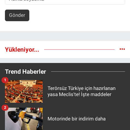
Gönder
Yükleniyor...
Trend Haberler
1
Terörsüz Türkiye için hazırlanan
yasa Meclis'te! İşte maddeler
2
Motorinde bir indirim daha