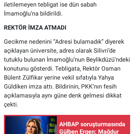
iletilemeyen tebligat ise dün sabah
İmamoğlu’na bildirildi.
Gündem Özel
REKTÖR İMZA ATMADI
Günün görüntüsü
Gecikme nedenini “Adresi bulamadık” diyerek
Haber
açıklayan üniversite, adres olarak Silivri’de
tutuklu bulunan İmamoğlu’nun Beylikdüzü’ndeki
İlan
konutunu gösterdi. Tebligata, Rektör Osman
Kimdir
Bülent Zülfikar yerine vekil sıfatıyla Yahya
Güldiken imza attı. Bildirinin, PKK’nın fesih
Koronavirüs
açıklamasıyla aynı güne denk gelmesi dikkat
çekti.
Kültür Sanat
Ne demişti
AHBAP soruşturmasında
Gülben Ergen: Mağdur