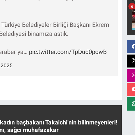
6
 Türkiye Belediyeler Birliği Başkanı Ekrem
elediyesi binamıza astık.
beraber ya…
pic.twitter.com/TpDud0pqwB
 2025
 kadın başbakanı Takaichi'nin bilinmeyenleri!
nı, sağcı muhafazakar