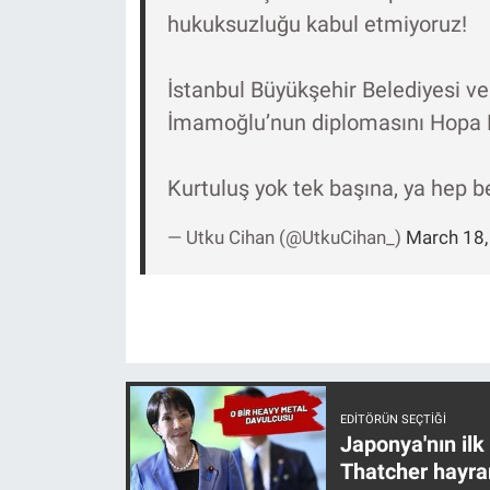
Nedir
hukuksuzluğu kabul etmiyoruz!
Popüler
İstanbul Büyükşehir Belediyesi ve
Programlar
İmamoğlu’nun diplomasını Hopa B
Sağlık
Kurtuluş yok tek başına, ya hep 
Spor
— Utku Cihan (@UtkuCihan_)
March 18,
Teknoloji
Türkiye'nin Geleceği
Türkiye'nin Gündemi
EDITÖRÜN SEÇTIĞI
Japonya'nın ilk
Yerel Gündem
Thatcher hayra