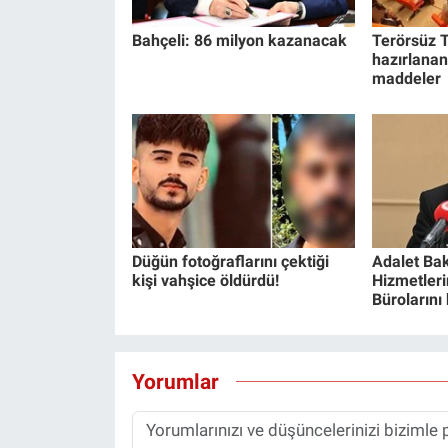
Bahçeli: 86 milyon kazanacak
Terörsüz T
hazırlanan
maddeler
Düğün fotoğraflarını çektiği
Adalet Bak
kişi vahşice öldürdü!
Hizmetlerin
Bürolarını
Yorumlar