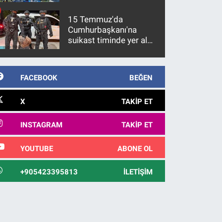
15 Temmuz'da
Cumhurbaşkanı'na
suikast timinde yer alan
firari FETÖ hükümlüsü
10 yıl sonra yakalandı
FACEBOOK
BEĞEN
X
TAKIP ET
INSTAGRAM
TAKIP ET
YOUTUBE
ABONE OL
+905423395813
İLETIŞIM