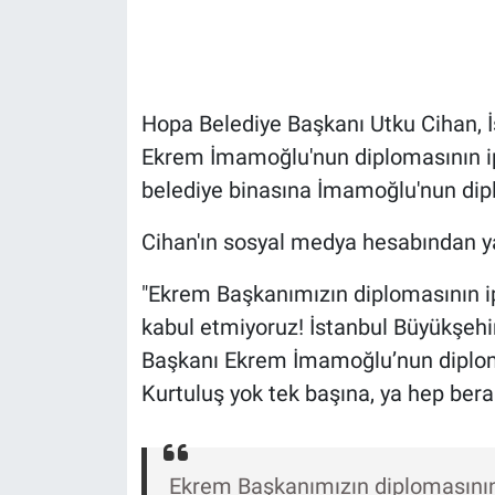
Gündem Özel
Günün görüntüsü
Hopa Belediye Başkanı Utku Cihan, İ
Ekrem İmamoğlu'nun diplomasının ip
Haber
belediye binasına İmamoğlu'nun dipl
İlan
Cihan'ın sosyal medya hesabından ya
Kimdir
"Ekrem Başkanımızın diplomasının i
kabul etmiyoruz! İstanbul Büyükşehir 
Koronavirüs
Başkanı Ekrem İmamoğlu’nun diploma
Kültür Sanat
Kurtuluş yok tek başına, ya hep berab
Ne demişti
Ekrem Başkanımızın diplomasının 