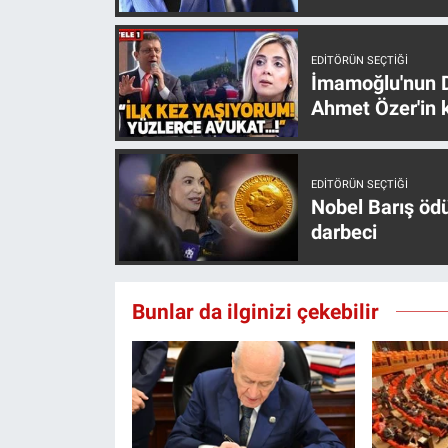
Yerel Yaşam
EDITÖRÜN SEÇTIĞI
Canlı Yayın
İmamoğlu'nun D
Ahmet Özer'in k
EDITÖRÜN SEÇTIĞI
Nobel Barış öd
darbeci
Bunlar da ilginizi çekebilir