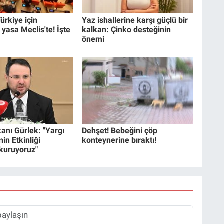
ürkiye için
Yaz ishallerine karşı güçlü bir
 yasa Meclis'te! İşte
kalkan: Çinko desteğinin
önemi
anı Gürlek: "Yargı
Dehşet! Bebeğini çöp
in Etkinliği
konteynerine bıraktı!
 kuruyoruz"