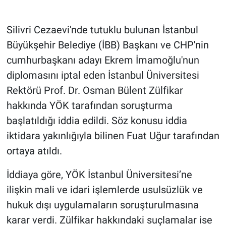
Gündem Özel
Silivri Cezaevi'nde tutuklu bulunan İstanbul
Büyükşehir Belediye (İBB) Başkanı ve CHP'nin
Günün görüntüsü
cumhurbaşkanı adayı Ekrem İmamoğlu'nun
diplomasını iptal eden İstanbul Üniversitesi
Haber
Rektörü Prof. Dr. Osman Bülent Zülfikar
İlan
hakkında YÖK tarafından soruşturma
başlatıldığı iddia edildi. Söz konusu iddia
Kimdir
iktidara yakınlığıyla bilinen Fuat Uğur tarafından
ortaya atıldı.
Koronavirüs
İddiaya göre, YÖK İstanbul Üniversitesi’ne
Kültür Sanat
ilişkin mali ve idari işlemlerde usulsüzlük ve
Ne demişti
hukuk dışı uygulamaların soruşturulmasına
karar verdi. Zülfikar hakkındaki suçlamalar ise