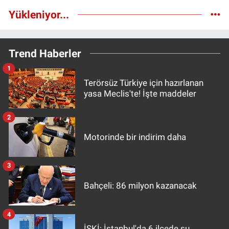
Yükleniyor...
Trend Haberler
1
Terörsüz Türkiye için hazırlanan
yasa Meclis'te! İşte maddeler
2
Motorinde bir indirim daha
3
Bahçeli: 86 milyon kazanacak
4
İSKİ: İstanbul'da 6 ilçede su