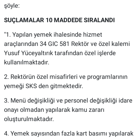
Nedir
şöyle:
Popüler
SUÇLAMALAR 10 MADDEDE SIRALANDI
Programlar
"1. Yapılan yemek ihalesinde hizmet
araçlarından 34 GIC 581 Rektör ve özel kalemi
Sağlık
Yusuf Yüceyaltırık tarafından özel işlerde
kullanılmaktadır.
Spor
2. Rektörün özel misafirleri ve programlarının
Teknoloji
yemeği SKS den gitmektedir.
Türkiye'nin Geleceği
3. Menü değişikliği ve personel değişikliği idare
onayı olmadan yapılarak kamu zararı
Türkiye'nin Gündemi
oluşturulmaktadır.
Yerel Gündem
4. Yemek sayısından fazla kart basımı yapılarak