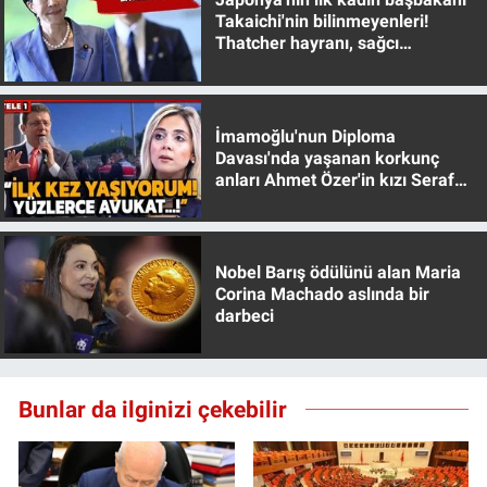
Takaichi'nin bilinmeyenleri!
Thatcher hayranı, sağcı
muhafazakar
İmamoğlu'nun Diploma
Davası'nda yaşanan korkunç
anları Ahmet Özer'in kızı Seraf
Özer anlattı!
Nobel Barış ödülünü alan Maria
Corina Machado aslında bir
darbeci
Bunlar da ilginizi çekebilir