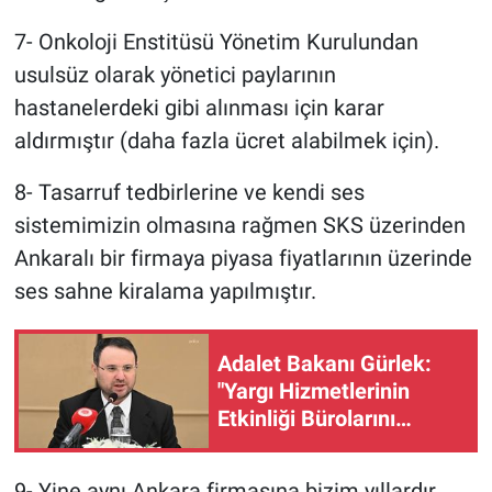
7- Onkoloji Enstitüsü Yönetim Kurulundan
usulsüz olarak yönetici paylarının
hastanelerdeki gibi alınması için karar
aldırmıştır (daha fazla ücret alabilmek için).
8- Tasarruf tedbirlerine ve kendi ses
sistemimizin olmasına rağmen SKS üzerinden
Ankaralı bir firmaya piyasa fiyatlarının üzerinde
ses sahne kiralama yapılmıştır.
Adalet Bakanı Gürlek:
"Yargı Hizmetlerinin
Etkinliği Bürolarını
kuruyoruz"
9- Yine aynı Ankara firmasına bizim yıllardır