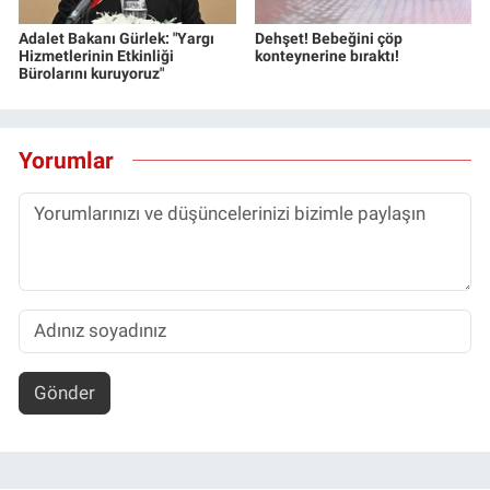
Adalet Bakanı Gürlek: "Yargı
Dehşet! Bebeğini çöp
Hizmetlerinin Etkinliği
konteynerine bıraktı!
Bürolarını kuruyoruz"
Yorumlar
Gönder