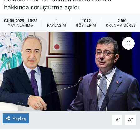
hakkında soruşturma açıldı.
Ege'den Esintiler
İletişim
04.06.2025 - 10:38
1
1012
2 DK
YAYINLANMA
PAYLAŞIM
GÖSTERIM
OKUNMA SÜRESI
Eğitim
Eğlence
Ekonomi
Forum
Gerçeğin İzinde
Gün Başlıyor
Paylaş
-
+
A
A
Gün Bitiyor
Gün Ortası