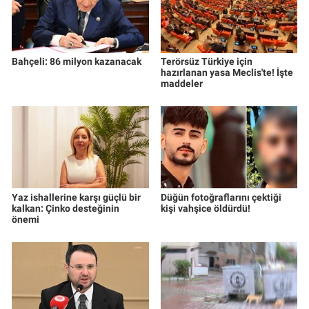
Bahçeli: 86 milyon kazanacak
Terörsüz Türkiye için
hazırlanan yasa Meclis'te! İşte
maddeler
Yaz ishallerine karşı güçlü bir
Düğün fotoğraflarını çektiği
kalkan: Çinko desteğinin
kişi vahşice öldürdü!
önemi