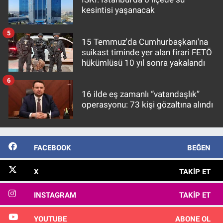
kesintisi yaşanacak
5
15 Temmuz'da Cumhurbaşkanı'na
suikast timinde yer alan firari FETÖ
hükümlüsü 10 yıl sonra yakalandı
6
16 ilde eş zamanlı “vatandaşlık”
operasyonu: 73 kişi gözaltına alındı
FACEBOOK
BEĞEN
X
TAKIP ET
INSTAGRAM
TAKIP ET
YOUTUBE
ABONE OL