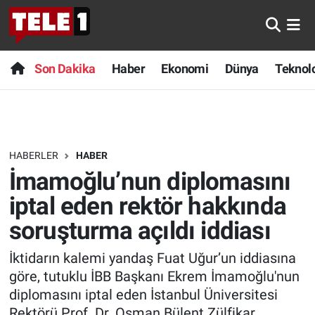
Anında Manşet
Son Dakika
Nöbetçi Eczaneler
Son Dakika
Haber
Ekonomi
Dünya
Teknolo
Başka Sohbetler
Haber
Hava Durumu
Belgesel
Ekonomi
Namaz Vakitleri
HABERLER
HABER
Bilim turu
Dünya
Trafik Durumu
İmamoğlu’nun diplomasını
Bilim ve Teknoloji Evreni
Teknoloji
Süper Lig Puan Durumu ve Fikstür
iptal eden rektör hakkında
soruşturma açıldı iddiası
Doğa Konuşuyor
Sağlık
Tüm Manşetler
İktidarın kalemi yandaş Fuat Uğur’un iddiasına
Dünya
Spor
Son Dakika Haberleri
göre, tutuklu İBB Başkanı Ekrem İmamoğlu'nun
diplomasını iptal eden İstanbul Üniversitesi
Ege Saati
Yayın Akışı
Haber Arşivi
Rektörü Prof. Dr. Osman Bülent Zülfikar